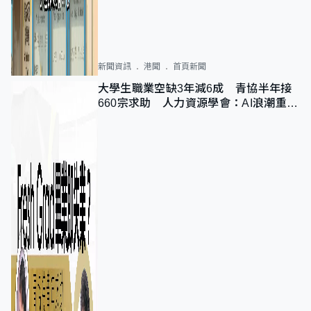
新聞資訊
港聞
首頁新聞
大學生職業空缺3年減6成 青協半年接
660宗求助 人力資源學會：AI浪潮重整
職位需求