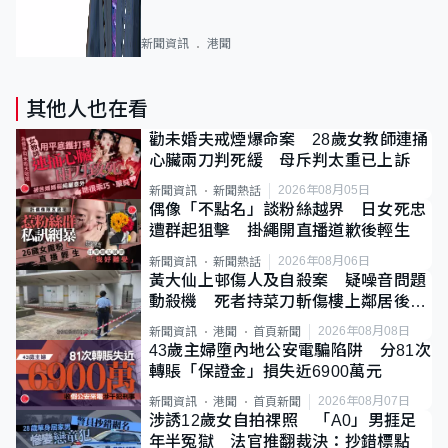
新聞資訊
港聞
其他人也在看
勸未婚夫戒煙爆命案 28歲女教師連捅
心臟兩刀判死緩 母斥判太重已上訴
2026年08月05日
新聞資訊
新聞熱話
偶像「不點名」談粉絲越界 日女死忠
遭群起狙擊 掛繩開直播道歉後輕生
2026年08月06日
新聞資訊
新聞熱話
黃大仙上邨傷人及自殺案 疑噪音問題
動殺機 死者持菜刀斬傷樓上鄰居後墮
斃
2026年08月08日
新聞資訊
港聞
首頁新聞
43歲主婦墮內地公安電騙陷阱 分81次
轉賬「保證金」損失近6900萬元
2026年08月07日
新聞資訊
港聞
首頁新聞
涉誘12歲女自拍祼照 「A0」男捱足
年半冤獄 法官推翻裁決：抄錯標點