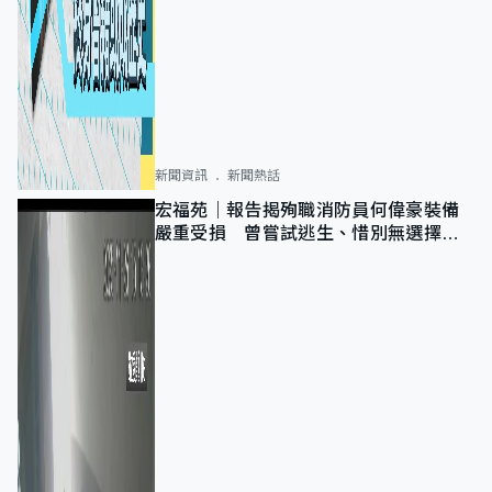
新聞資訊
新聞熱話
宏福苑｜報告揭殉職消防員何偉豪裝備
嚴重受損 曾嘗試逃生、惜別無選擇下
棄裝備墮樓