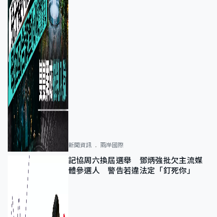
新聞資訊
兩岸國際
記協周六換屆選舉 鄧炳強批欠主流媒
體參選人 警告若違法定「釘死你」