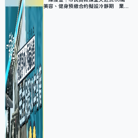
美容、健身預繳合約擬設冷靜期 業界
憂退款計法對商戶不公