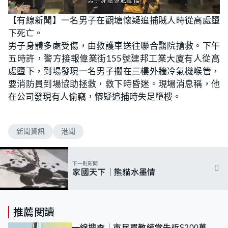
L
U
o
n
【有線新聞】一名男子在觀塘懷疑追捕賊人時從高處墮
a
m
d
u
下死亡。
e
t
d
e
:
男子身體多處受傷，由救護車送往聯合醫院搶救。下午
1
0
五時許，警方接報偉業街155號建邦工業大廈有人從高
0
.
處墮下，到場發現一名男子擱在三樓外牆冷氣機喉管，
0
0
要消防員到場協助拯救，救下時昏迷。現場消息稱，他
%
在公司發現有人偷竊，懷疑追捕時失足墮樓。
新聞資訊
港聞
下一則新聞
家國天下｜熊貓水墨情
推薦閱讀
一線搜查｜市民買教練堂失近$200萬