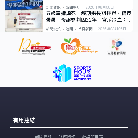
2026年08月06日
新聞資訊
新聞熱話
五歲童遭虐死｜解剖揭長期捱餓、傷痕
纍纍 母認罪判囚22年 官斥冷血：同
類案最惡劣
2026年08月05日
新聞資訊
港聞
首頁新聞
有用連結
新聞資訊
財經資訊
電視節目表