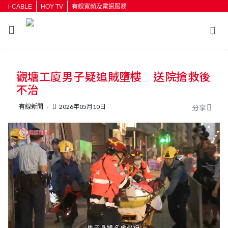
i-CABLE
HOY TV
有線寬頻及電訊服務
返回
觀塘工廈男子疑追賊墮樓 送院搶救後
按輸入鍵開始搜尋
不治
有線新聞
2026年05月10日
分享