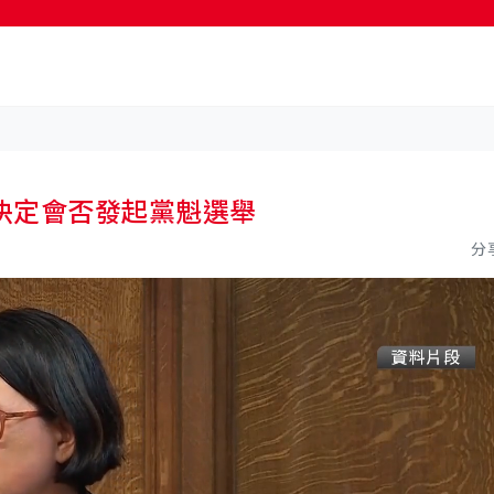
按輸入鍵開始搜尋
決定會否發起黨魁選舉
分