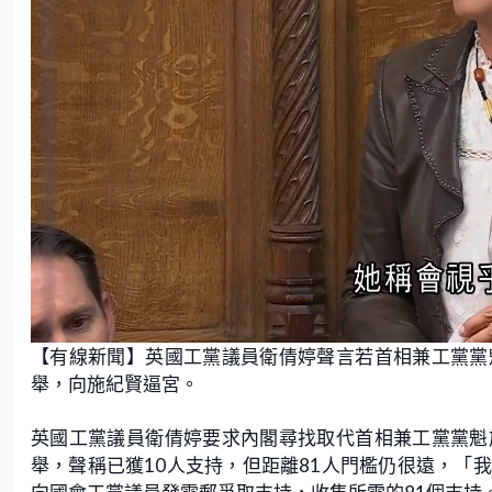
L
U
o
n
【有線新聞】英國工黨議員衛倩婷聲言若首相兼工黨黨
a
m
d
u
e
t
舉，向施紀賢逼宮。
d
e
:
1
5
.
英國工黨議員衛倩婷要求內閣尋找取代首相兼工黨黨魁
4
6
舉，聲稱已獲10人支持，但距離81人門檻仍很遠，「
%