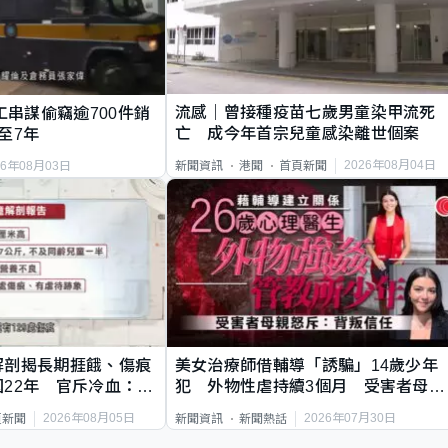
流感｜曾接種疫苗七歲男童染甲流死
工串謀偷竊逾700件銷
亡 成今年首宗兒童感染離世個案
至7年
2026年08月04日
新聞資訊
港聞
首頁新聞
26年08月03日
解剖揭長期捱餓、傷痕
美女治療師借輔導「誘騙」14歲少年
22年 官斥冷血：同
犯 外物性虐持續3個月 受害者母：
要保護其他人
2026年08月05日
2026年07月30日
頁新聞
新聞資訊
新聞熱話