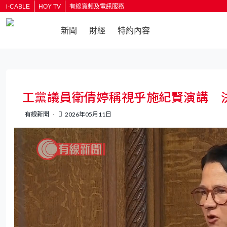
i-CABLE
HOY TV
有線寬頻及電訊服務
新聞
財經
特約內容
返回
工黨議員衛倩婷稱視乎施紀賢演講 
有線新聞
2026年05月11日