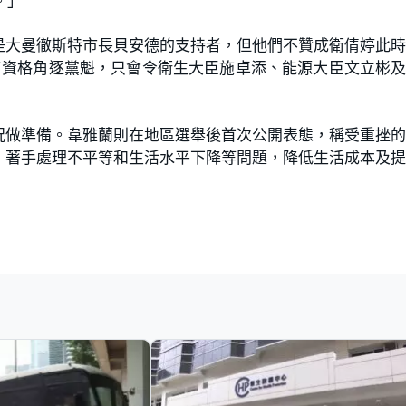
。」
是大曼徹斯特市長貝安德的支持者，但他們不贊成衛倩婷此
有資格角逐黨魁，只會令衛生大臣施卓添、能源大臣文立彬
況做準備。韋雅蘭則在地區選舉後首次公開表態，稱受重挫
，著手處理不平等和生活水平下降等問題，降低生活成本及