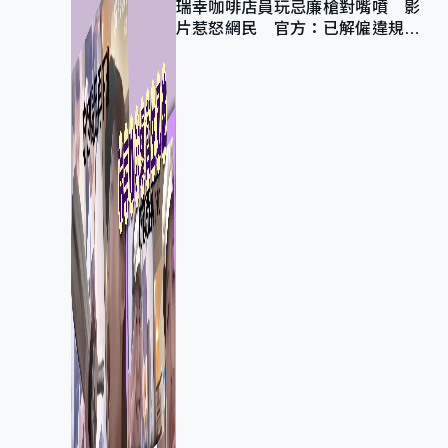
瑞幸咖啡店員玩忌廉槍對嘴噴 影
片惹怒網民 官方：已解僱違規員
工