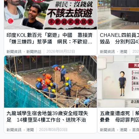
印度KOL數百元「窮遊」中國 靠接濟
CHANEL四前員
「嫌三嫌四」惹爭議 網民：不歡迎劣
毀品 分別判囚4
質旅客
2026年08月02日
20
新聞資訊
新聞熱話
新聞資訊
港聞
九龍城學生宿舍地盤39歲安全經理失
五歲童遭虐死｜
足 14樓墮至4樓工作台、送院不治
纍纍 母認罪判囚
類案最惡劣
2026年08月03日
新聞資訊
港聞
新聞資訊
港聞
首