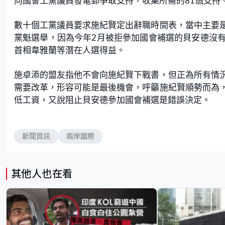
向國會工黨議員發電郵爭取支持，收集所需的81個支持
數十個工黨議員要求施紀賢定出辭職時間表，當中主要
黨魁選舉，因為今年2月被拒參加國會補選的貝安德沒
首相韋雅蘭等潛在人選得益。
施卓添的盟友指他不會向施紀賢下戰書，但正為所有情
需要改革，形容可能是最後機會，呼籲施紀賢順勢而為
低工資，又說阻止貝安德參加國會補選是錯誤決定。
新聞資訊
兩岸國際
其他人也在看