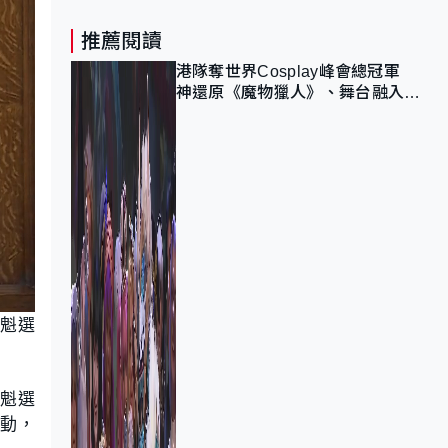
推薦閱讀
港隊奪世界Cosplay峰會總冠軍
神還原《魔物獵人》、舞台融入獅
子山 參賽者：讓大家認識香港
魁選
魁選
行動，