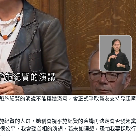
魁施紀賢的演說不能讓她滿意，會正式爭取黨友支持發起黨
施紀賢的人選，她稱會視乎施紀賢的演講再決定會否發起黨
我很公平，我會聽首相的演講，若未如理想，恐怕我要採取