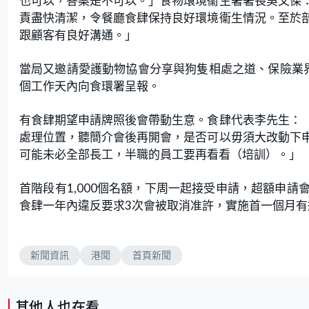
也可以，答案是不可以。」食物環境衞生署署長吳文傑
責盡快清潔，令餐廳食肆保持良好環境衞生情況。至於
跟顧客有良好溝通。」
當局又邀請愛護動物協會分享與狗隻相處之道、保險業
個工作天內向食環署呈報。
有食肆期望申請牌照後會帶動生意。食肆代表李先生：
處理位置，聽簡介會後再開會，是否可以毋須大改動下
可能未必全部長工，半職的員工要再看看（培訓）。」
首階段有1,000個名額，下周一起接受申請，超額申
食肆一年內違反要求3次會被取消准許，實施首一個月有
新聞資訊
港聞
首頁新聞
其他人也在看