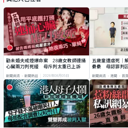
勸未婚夫戒煙爆命案 28歲女教師連捅
五歲童遭虐死｜
心臟兩刀判死緩 母斥判太重已上訴
纍纍 母認罪判囚
類案最惡劣
2026年08月05日
新聞資訊
新聞熱話
新聞資訊
港聞
首