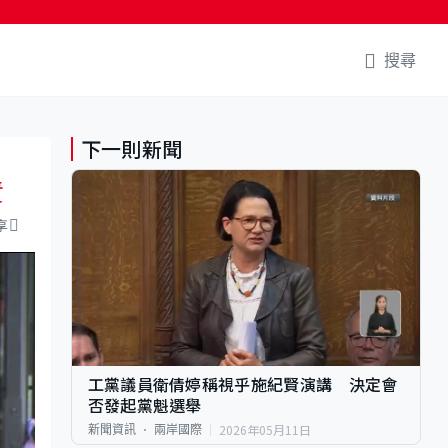
搜尋
下一則新聞
責
享
工黨議員衛倩婷稱視乎施紀賢演講 決定會
否發起黨魁選舉
2026年05月11日
新聞資訊
兩岸國際