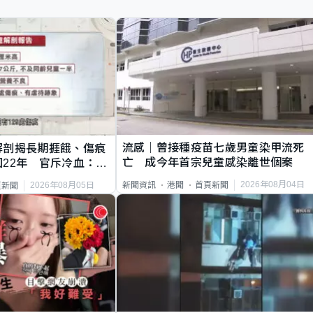
流感｜曾接種疫苗七歲男童染甲流死
解剖揭長期捱餓、傷痕
亡 成今年首宗兒童感染離世個案
22年 官斥冷血：同
2026年08月04日
新聞資訊
港聞
首頁新聞
2026年08月05日
頁新聞