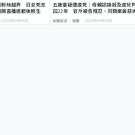
談粉絲越界 日女死忠
五歲童疑遭虐死｜母親認誤殺及虐兒
繩開直播道歉後輕生
囚22年 官斥被告殘忍、同類案最惡
2026年08月06日
2026年08月05日
新聞資訊
港聞