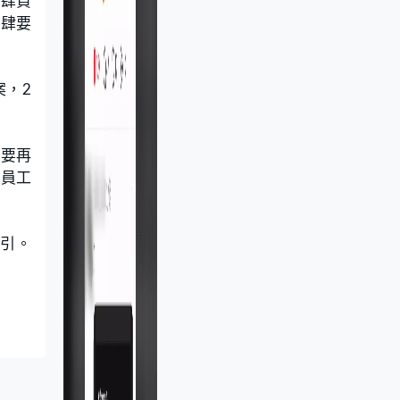
食肆負
食肆要
案，2
質要再
終員工
指引。