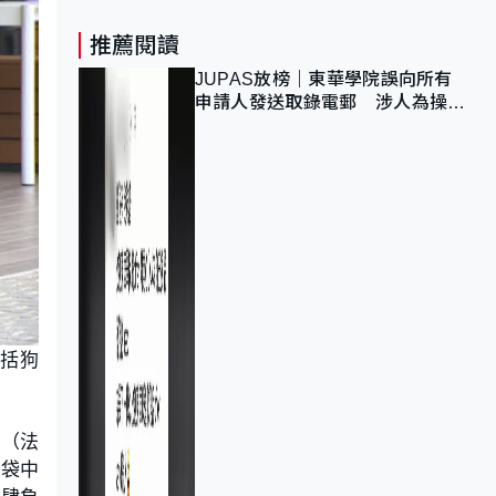
推薦閱讀
JUPAS放榜｜東華學院誤向所有
申請人發送取錄電郵 涉人為操作
疏忽、影響11,139人
包括狗
監（法
或袋中