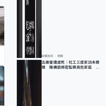
新聞資訊
港聞
五歲童遭虐死｜社工三度家訪未察
覺 機構倡頻密監察高危家庭 管
浩鳴籲加強跨部門協作