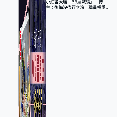
小紅書大曬「BB展戰績」 博
主：後悔沒帶行李箱 職員揭重複
入會「阻止唔到」