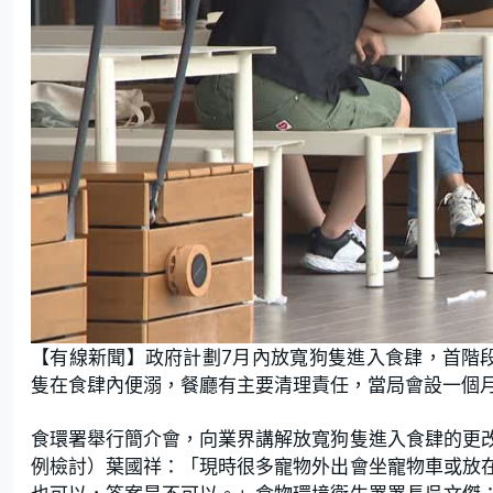
【有線新聞】政府計劃7月內放寬狗隻進入食肆，首階段
隻在食肆內便溺，餐廳有主要清理責任，當局會設一個
食環署舉行簡介會，向業界講解放寬狗隻進入食肆的更
例檢討）葉國祥：「現時很多寵物外出會坐寵物車或放