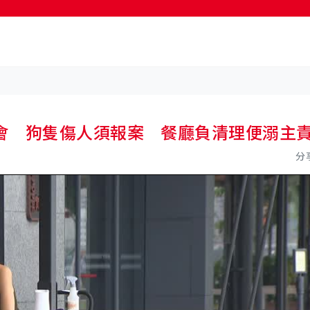
會 狗隻傷人須報案 餐廳負清理便溺主
分