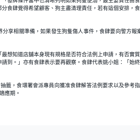
：「發牌條件當中也清晰列明如果狗隻便溺，最主要責任由
部分食肆覺得希望顧客、狗主盡清理責任，若有這個安排，
界分享相關準備，如果發生狗隻傷人事件，食肆要向警方報
「最想知道店舖本身現有規格是否符合法例上申請，有否實
申請到。」亦有食肆表示要再觀察。食肆代表姚小姐：「始
請會抽籤，食環署會派專員向獲准食肆解答法例要求以及參考
適應期。