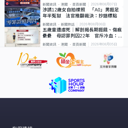
2026年08月07日
新聞資訊
港聞
首頁新聞
涉誘12歲女自拍祼照 「A0」男捱足
年半冤獄 法官推翻裁決：抄錯標點
2026年08月06日
新聞資訊
新聞熱話
五歲童遭虐死｜解剖揭長期捱餓、傷痕
纍纍 母認罪判囚22年 官斥冷血：同
類案最惡劣
2026年08月05日
新聞資訊
港聞
首頁新聞