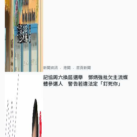
新聞資訊
港聞
首頁新聞
記協周六換屆選舉 鄧炳強批欠主流媒
體參選人 警告若違法定「釘死你」