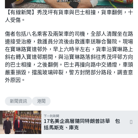
L
U
o
n
【有線新聞】秀茂坪有貨車與巴士相撞，貨車翻側，十
a
m
d
u
人受傷。
e
t
d
e
:
1
傷者包括八名乘客及兩架車的司機，全部人清醒坐在路
0
0
邊接受治療，救護員分流後由救護車送聯合醫院。現場
.
0
在寶琳路寶達邨外，早上六時半左右，貨車沿寶琳路上
0
%
斜右轉入寶達邨期間，與沿寶琳路落斜往秀茂坪邨方向
的巴士相撞，之後翻側。巴士再撞向路中交通燈，車頭
嚴重損毀，擋風玻璃碎裂，警方封閉部分路段，調查意
外原因。
新聞資訊
港聞
下一則新聞
17名美企高層隨同特朗普訪華 包
括馬斯克、庫克