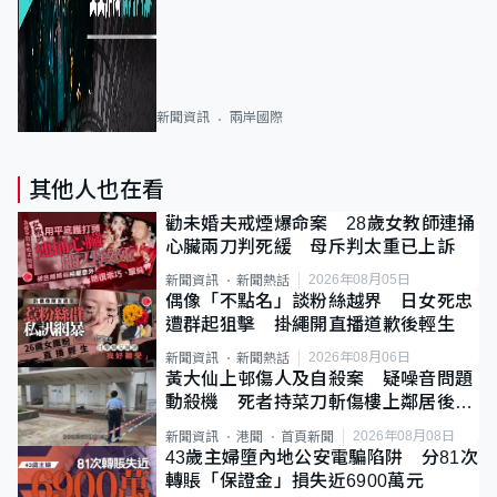
新聞資訊
兩岸國際
其他人也在看
勸未婚夫戒煙爆命案 28歲女教師連捅
心臟兩刀判死緩 母斥判太重已上訴
2026年08月05日
新聞資訊
新聞熱話
偶像「不點名」談粉絲越界 日女死忠
遭群起狙擊 掛繩開直播道歉後輕生
2026年08月06日
新聞資訊
新聞熱話
黃大仙上邨傷人及自殺案 疑噪音問題
動殺機 死者持菜刀斬傷樓上鄰居後墮
斃
2026年08月08日
新聞資訊
港聞
首頁新聞
43歲主婦墮內地公安電騙陷阱 分81次
轉賬「保證金」損失近6900萬元