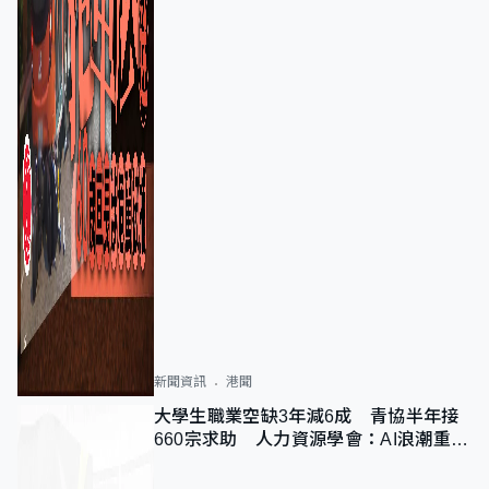
新聞資訊
港聞
大學生職業空缺3年減6成 青協半年接
660宗求助 人力資源學會：AI浪潮重整
職位需求