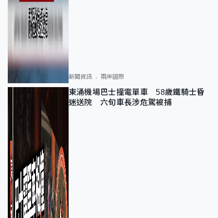
新聞資訊
兩岸國際
東涌機場巴士撞電單車 58歲鐵騎士昏
迷送院 六旬車長涉危駕被捕