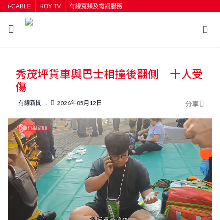
i-CABLE
HOY TV
有線寬頻及電訊服務
返回
秀茂坪貨車與巴士相撞後翻側 十人受
按輸入鍵開始搜尋
傷
有線新聞
2026年05月12日
分享