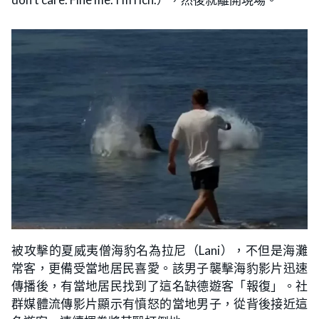
被攻擊的夏威夷僧海豹名為拉尼（Lani），不但是海灘
常客，更備受當地居民喜愛。該男子襲擊海豹影片迅速
傳播後，有當地居民找到了這名缺德遊客「報復」。社
群媒體流傳影片顯示有憤怒的當地男子，從背後接近這