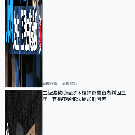
新聞資訊
新聞熱話
二級懲教助理涉木棍捅傷羈留者判囚三
年 官指帶頭犯法屬加刑因素