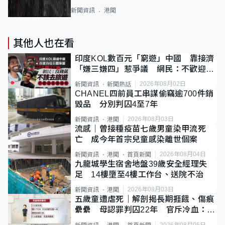
新聞資訊
港聞
其他人也在看
印度KOL數百元「窮遊」中國 靠接濟
「嫌三嫌四」惹爭議 網民：不歡迎劣
質旅客
2026年08月02日
新聞資訊
新聞熱話
CHANEL四前員工串謀偷竊逾700件銷
毀品 分別判囚4至7年
2026年08月03日
新聞資訊
港聞
流感｜曾接種疫苗七歲男童染甲流死
亡 成今年首宗兒童感染離世個案
2026年08月04日
新聞資訊
港聞
首頁新聞
九龍城學生宿舍地盤39歲安全經理失
足 14樓墮至4樓工作台、送院不治
2026年08月03日
新聞資訊
港聞
五歲童遭虐死｜解剖揭長期捱餓、傷痕
纍纍 母認罪判囚22年 官斥冷血：同
類案最惡劣
2026年08月05日