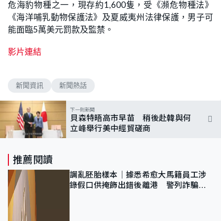
危海豹物種之一，現存約1,600隻，受《瀕危物種法》
《海洋哺乳動物保護法》及夏威夷州法律保護，男子可
能面臨5萬美元罰款及監禁。
影片連結
新聞資訊
新聞熱話
下一則新聞
貝森特晤高市早苗 稍後赴韓與何
立峰舉行美中經貿磋商
推薦閱讀
調亂胚胎樣本｜據悉希愈大馬籍員工涉
錄假口供掩飾出錯後離港 警列詐騙
正通緝在逃人士