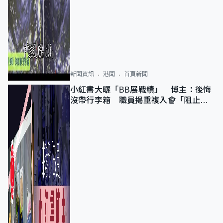
新聞資訊
港聞
首頁新聞
小紅書大曬「BB展戰績」 博主：後悔
沒帶行李箱 職員揭重複入會「阻止唔
到」