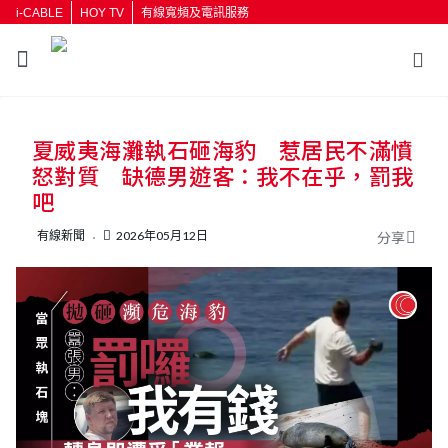
i-CABLE
HOY TV
有線寬頻及電訊服務
返回
夏威夷海灘執石砸海豹 惹居民不滿憤
按輸入鍵開始搜尋
怒對質 缺德男遊客：我不在乎，罰我
吧
有線新聞
2026年05月12日
分享