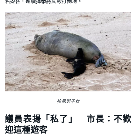
名遊客，連續揮拳將其毆打倒地。
拉尼與子女
議員表揚「私了」 市長：不歡
迎這種遊客