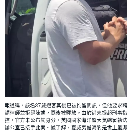
報道稱，該名37歲遊客其後已被拘留問訊，但他要求聘
請律師並拒絕陳述，隨後被釋放。由於尚未提起刑事指
控，官方未公布其身分，美國國家海洋暨大氣總署執法
辦公室已接手此案。據了解，夏威夷僧海豹是世上最瀕