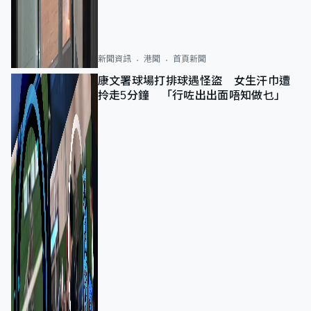
新聞資訊
港聞
首頁新聞
康文署球場打排球遇怪盜 女生汗巾遭
拎走5分鐘 「行咗出出面唔知做乜」