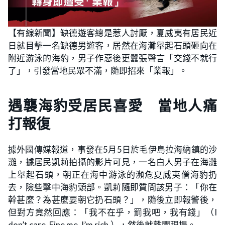
【有線新聞】缺德遊客總是惹人討厭，夏威夷有居民近
日就目擊一名缺德男遊客，居然在海灘舉起石頭砸向在
附近游泳的海豹，男子作惡後更囂張聲言「交錢不就行
了」，引發當地民眾不滿，隨即招來「業報」。
遇襲海豹受居民喜愛 當地人痛
打報復
據外國傳媒報道，事發在5月5日於毛伊島拉海納鎮的沙
灘，據居民凱莉拍攝的影片可見，一名白人男子在海灘
上舉起石頭，朝正在海中游泳的瀕危夏威夷僧海豹扔
去，險些擊中海豹頭部。凱莉隨即質問該男子：「你在
幹甚麼？為甚麼要朝它扔石頭？」，隨後立即報警後，
但對方竟然回應：「我不在乎，罰我吧，我有錢」（I
don’t care. Fine me. I’m rich.），然後就離開現場。