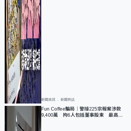
新聞資訊
新聞熱話
Fun Coffee騙局｜警接225宗報案涉款
9,400萬 拘6人包括董事股東 最高金
額一宗涉近千萬