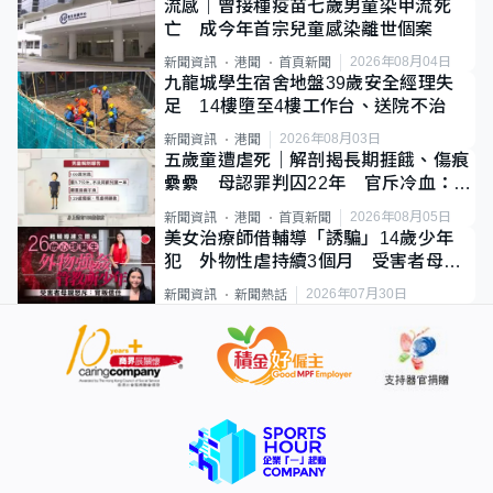
流感｜曾接種疫苗七歲男童染甲流死
亡 成今年首宗兒童感染離世個案
2026年08月04日
新聞資訊
港聞
首頁新聞
九龍城學生宿舍地盤39歲安全經理失
足 14樓墮至4樓工作台、送院不治
2026年08月03日
新聞資訊
港聞
五歲童遭虐死｜解剖揭長期捱餓、傷痕
纍纍 母認罪判囚22年 官斥冷血：同
類案最惡劣
2026年08月05日
新聞資訊
港聞
首頁新聞
美女治療師借輔導「誘騙」14歲少年
犯 外物性虐持續3個月 受害者母：
要保護其他人
2026年07月30日
新聞資訊
新聞熱話