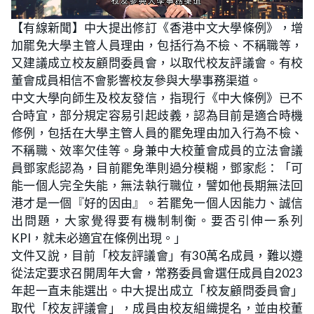
L
U
o
n
【有線新聞】中大提出修訂《香港中文大學條例》，增
a
m
d
u
加罷免大學主管人員理由，包括行為不檢、不稱職等，
e
t
d
e
:
又建議成立校友顧問委員會，以取代校友評議會。有校
1
6
董會成員相信不會影響校友參與大學事務渠道。
.
7
中文大學向師生及校友發信，指現行《中大條例》已不
7
%
合時宜，部分規定容易引起歧義，認為目前是適合時機
修例，包括在大學主管人員的罷免理由加入行為不檢、
不稱職、效率欠佳等。身兼中大校董會成員的立法會議
員鄧家彪認為，目前罷免準則過分模糊，鄧家彪：「可
能一個人完全失能，無法執行職位，譬如他長期無法回
港才是一個『好的因由』。若罷免一個人因能力、誠信
出問題，大家覺得要有機制制衡。要否引伸一系列
KPI，就未必適宜在條例出現。」
文件又說，目前「校友評議會」有30萬名成員，難以遵
從法定要求召開周年大會，常務委員會選任成員自2023
年起一直未能選出。中大提出成立「校友顧問委員會」
取代「校友評議會」，成員由校友組織提名，並由校董