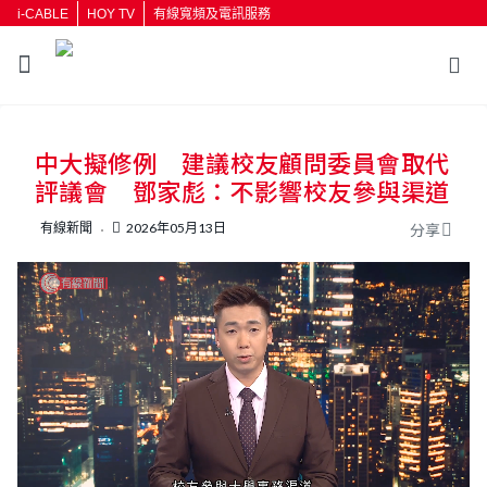
i-CABLE
HOY TV
有線寬頻及電訊服務
返回
中大擬修例 建議校友顧問委員會取代
按輸入鍵開始搜尋
評議會 鄧家彪：不影響校友參與渠道
有線新聞
2026年05月13日
分享