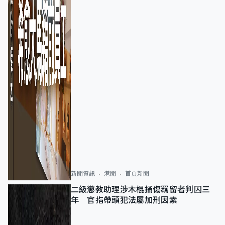
新聞資訊
港聞
首頁新聞
二級懲教助理涉木棍捅傷羈留者判囚三
年 官指帶頭犯法屬加刑因素