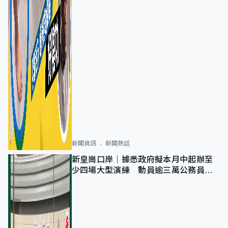
新聞資訊
新聞熱話
新皇崗口岸｜據悉政府擬本月中起辦至
少四場大型演練 動員逾三萬公務員人
次測試