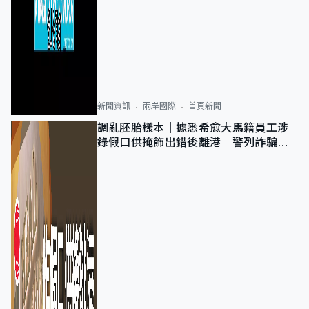
新聞資訊
兩岸國際
首頁新聞
調亂胚胎樣本｜據悉希愈大馬籍員工涉
錄假口供掩飾出錯後離港 警列詐騙
正通緝在逃人士