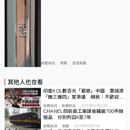
新聞資訊
港聞
首頁新聞
其他人也在看
印度KOL數百元「窮遊」中國 靠接濟
「嫌三嫌四」惹爭議 網民：不歡迎劣
質旅客
2026年08月02日
新聞資訊
新聞熱話
CHANEL四前員工串謀偷竊逾700件銷
毀品 分別判囚4至7年
2026年08月03日
新聞資訊
港聞