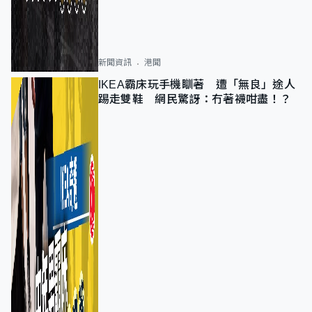
新聞資訊
港聞
IKEA霸床玩手機瞓著 遭「無良」途人
踢走雙鞋 網民驚訝：冇著襪咁盡！？