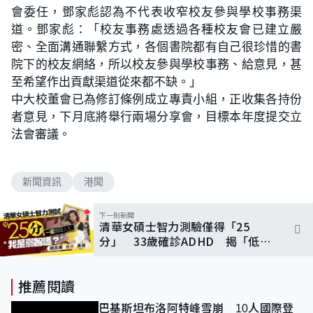
會委任，鄧家彪認為不代表收窄校友參與學校事務渠
道。鄧家彪：「校友事務處透過各種校友會已建立嚴
密、全面溝通聯繫方式，各個書院都有自己很珍惜的書
院下的校友網絡，所以校友參與學校事務、給意見，甚
至希望作出貢獻渠道從來都不缺。」
中大校董會已為修訂條例成立專責小組，正收集各持份
者意見，下月底將舉行兩場分享會，目標本年度提交立
法會審議。
新聞資訊
港聞
下一則新聞
清華女碩士智力測驗僅得「25
分」 33歲確診ADHD 揭「低
分」真相
推薦閱讀
巴基斯坦布洛阿特峰雪崩 10人國際登