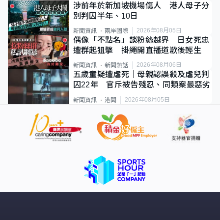
涉前年於新加坡機場傷人 港人母子分
別判囚半年、10日
2026年08月05日
新聞資訊
兩岸國際
偶像「不點名」談粉絲越界 日女死忠
遭群起狙擊 掛繩開直播道歉後輕生
2026年08月06日
新聞資訊
新聞熱話
五歲童疑遭虐死｜母親認誤殺及虐兒判
囚22年 官斥被告殘忍、同類案最惡劣
2026年08月05日
新聞資訊
港聞