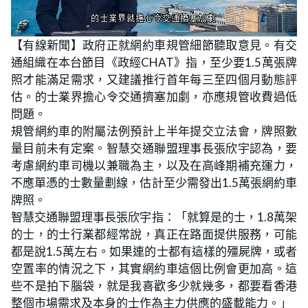
L
U
o
n
【有線新聞】政府正就網約車規管細節聽取意見。有交
a
m
d
u
通組織在本台節目《政經CHAT》指，至少要1.5萬張牌
e
t
d
e
:
照才能滿足需求，又建議推行首年每三至四個月動態評
1
9
估。的士業界擔心令交通擠塞加劇，亦應規管收費過低
.
8
問題。
7
%
規管網約車的附屬法例預計上半年提交立法會，牌照數
量目前未有定案。智慧交通聯盟理事長張欣宇認為，要
考慮網約車司機以兼職為主，以及在高峰期補充運力，
不應單憑的士數量劃線，估計至少需發出1.5萬張網約車
牌照。
智慧交通聯盟理事長張欣宇指：「就算是的士，1.8萬架
的士，的士行業都經常說，真正在路面提供服務，可能
都是說1.5萬左右。如果連的士都有這樣的殭屍牌，或者
空置率的情況之下，其實網約車這個比例會更加高。這
些不是拍下腦袋，就是我喜歡多少就幾多，都要看香港
整個市場需求及本身的士作為主力供應的盛載能力。」