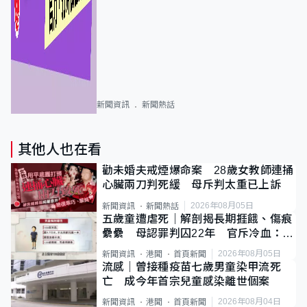
新聞資訊
新聞熱話
其他人也在看
勸未婚夫戒煙爆命案 28歲女教師連捅
心臟兩刀判死緩 母斥判太重已上訴
2026年08月05日
新聞資訊
新聞熱話
五歲童遭虐死｜解剖揭長期捱餓、傷痕
纍纍 母認罪判囚22年 官斥冷血：同
類案最惡劣
2026年08月05日
新聞資訊
港聞
首頁新聞
流感｜曾接種疫苗七歲男童染甲流死
亡 成今年首宗兒童感染離世個案
2026年08月04日
新聞資訊
港聞
首頁新聞