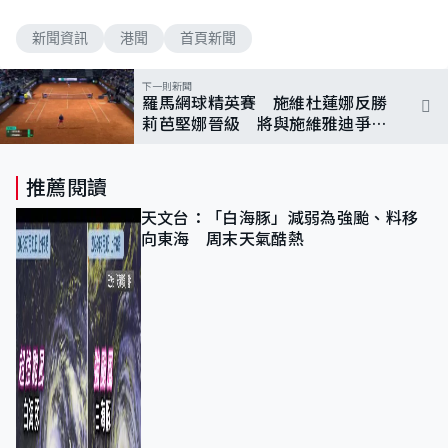
新聞資訊
港聞
首頁新聞
下一則新聞
羅馬網球精英賽 施維杜蓮娜反勝
莉芭堅娜晉級 將與施維雅迪爭入
決賽
推薦閱讀
天文台：「白海豚」減弱為強颱、料移
向東海 周末天氣酷熱