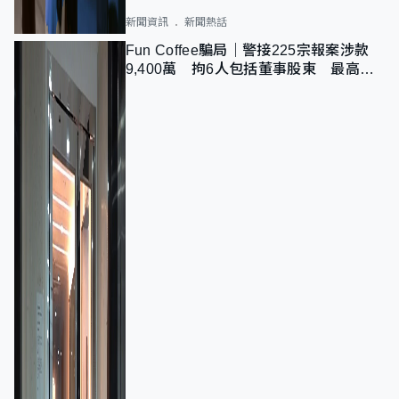
新聞資訊
新聞熱話
Fun Coffee騙局｜警接225宗報案涉款
9,400萬 拘6人包括董事股東 最高金
額一宗涉近千萬