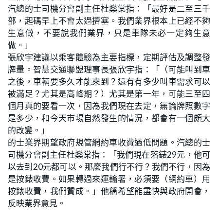
汽總的士司機分會副主任杜燊棠指：「最好是二至三千
部，起碼早上不會太過擠塞。我們業界根本上已經不夠
生意做，不要說我們業界，只是車隊未必一定夠生意
做。」
張欣宇建議以乘客體驗為主要指標，定期評估及調整發
牌量。智慧交通聯盟理事長張欣宇指：「（可能叫到車
之後，車輛要多久才能來到？還有有多少叫車需求可以
被滿足？尤其是高峰期？）尤其是第一年，可能三至四
個月真的要看一次，因為我們現在去定，無論牌照數字
是多少，和今天市場自然發生的情況，都會有一個頗大
的改變。」
的士業界期望政府規管網約車收費過低問題。汽總的士
司機分會副主任杜燊棠指：「我們現在落錶29元，他可
以去到20元都可以。那麼我們行不行？我們不行，因為
是按錶收費。如果轉過來運輸署，必須要（網約車）用
按錶收費，我們贊成。」他稱希望能盡快與政府開會，
反映業界意見。