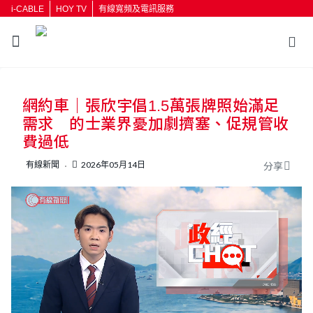
i-CABLE
HOY TV
有線寬頻及電訊服務
返回
網約車｜張欣宇倡1.5萬張牌照始滿足
按輸入鍵開始搜尋
需求 的士業界憂加劇擠塞、促規管收
費過低
有線新聞
2026年05月14日
分享