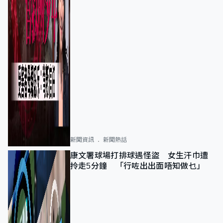
新聞資訊
新聞熱話
康文署球場打排球遇怪盜 女生汗巾遭
拎走5分鐘 「行咗出出面唔知做乜」