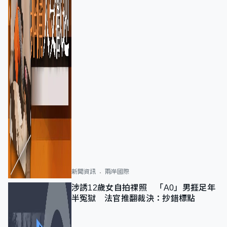
新聞資訊
兩岸國際
涉誘12歲女自拍祼照 「A0」男捱足年
半冤獄 法官推翻裁決：抄錯標點