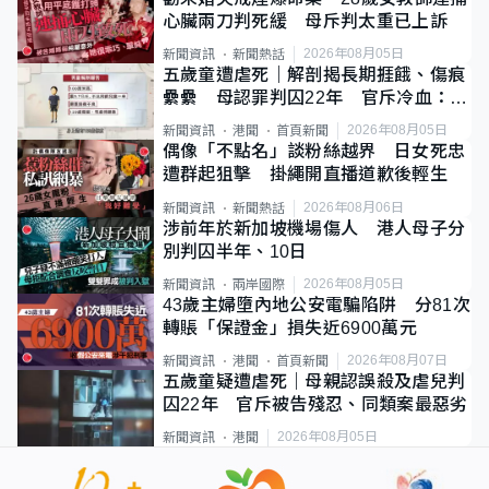
心臟兩刀判死緩 母斥判太重已上訴
2026年08月05日
新聞資訊
新聞熱話
五歲童遭虐死｜解剖揭長期捱餓、傷痕
纍纍 母認罪判囚22年 官斥冷血：同
類案最惡劣
2026年08月05日
新聞資訊
港聞
首頁新聞
偶像「不點名」談粉絲越界 日女死忠
遭群起狙擊 掛繩開直播道歉後輕生
2026年08月06日
新聞資訊
新聞熱話
涉前年於新加坡機場傷人 港人母子分
別判囚半年、10日
2026年08月05日
新聞資訊
兩岸國際
43歲主婦墮內地公安電騙陷阱 分81次
轉賬「保證金」損失近6900萬元
2026年08月07日
新聞資訊
港聞
首頁新聞
五歲童疑遭虐死｜母親認誤殺及虐兒判
囚22年 官斥被告殘忍、同類案最惡劣
2026年08月05日
新聞資訊
港聞