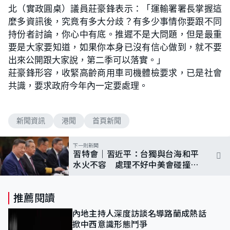
北（實政圓桌）議員莊豪鋒表示：「運輸署署長掌握這
麼多資訊後，究竟有多大分歧？有多少事情你要跟不同
持份者討論，你心中有底。推遲不是大問題，但是最重
要是大家要知道，如果你本身已沒有信心做到，就不要
出來公開跟大家說，第二季可以落實。」
莊豪鋒形容，收緊高齡商用車司機體檢要求，已是社會
共識，要求政府今年內一定要處理。
新聞資訊
港聞
首頁新聞
下一則新聞
習特會｜習近平：台獨與台海和平
水火不容 處理不好中美會碰撞甚
至衝突
推薦閱讀
內地主持人深度訪談名導路蘭成熱話
掀中西意識形態鬥爭