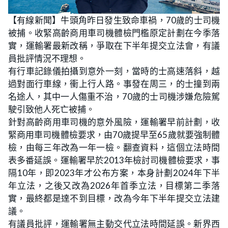
L
U
o
n
【有線新聞】牛頭角昨日發生致命車禍，70歲的士司機
a
m
d
u
被捕。收緊高齡商用車司機體檢門檻原定計劃在今季落
e
t
d
e
:
實，運輸署最新改稱，爭取在下半年提交立法會，有議
3
1
員批評情況不理想。
.
4
有行車記錄儀拍攝到意外一刻，當時的士高速落斜，越
3
%
過對面行車線，衝上行人路。事發在周三，的士撞到兩
名途人，其中一人傷重不治，70歲的士司機涉嫌危險駕
駛引致他人死亡被捕。
針對高齡商用車司機的意外風險，運輸署早前計劃，收
緊商用車司機體檢要求，由70歲提早至65歲就要強制體
檢，由每三年改為一年一檢。翻查資料，這個立法時間
表多番延誤。運輸署早於2013年檢討司機體檢要求，事
隔10年，即2023年才公布方案，本身計劃2024年下半
年立法，之後又改為2026年首季立法，目標第二季落
實，最終都是達不到目標，改為今年下半年提交立法建
議。
有議員批評，運輸署無主動交代立法時間延誤。新界西