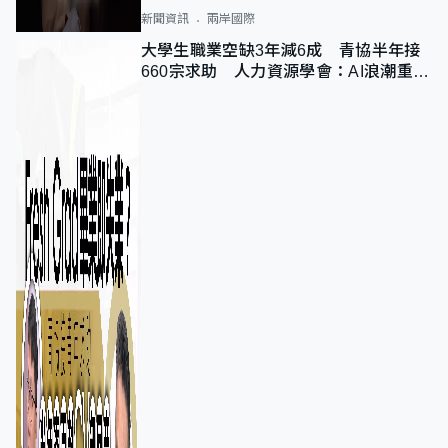
新聞資訊
兩岸國際
大學生職業空缺3年減6成 青協半年接
660宗求助 人力資源學會：AI浪潮重整
職位需求