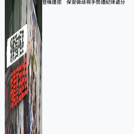
登機遭拒 保安做歧視手勢遭紀律處分