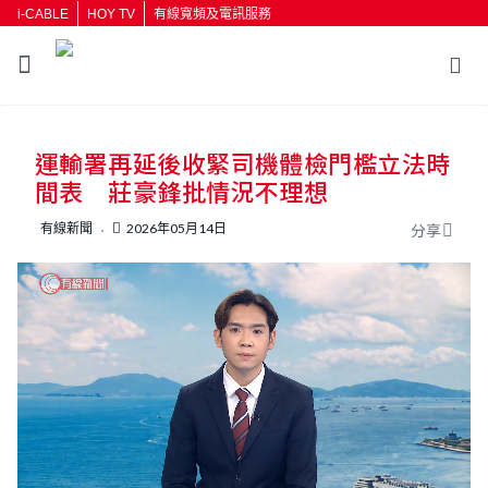
i-CABLE
HOY TV
有線寬頻及電訊服務
返回
運輸署再延後收緊司機體檢門檻立法時
按輸入鍵開始搜尋
間表 莊豪鋒批情況不理想
有線新聞
2026年05月14日
分享