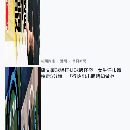
新聞資訊
港聞
首頁新聞
康文署球場打排球遇怪盜 女生汗巾遭
拎走5分鐘 「行咗出出面唔知做乜」