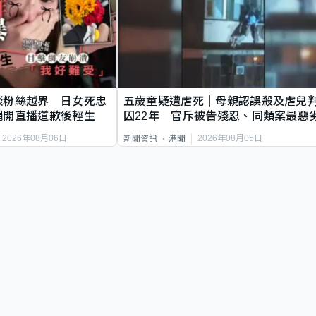
談粉絲越界 日女死忠
五歲童疑遭虐死｜母親認誤殺及虐兒
繩開直播道歉後輕生
囚22年 官斥被告殘忍、同類案最惡
2026年08月06日
2026年08月05日
新聞資訊
港聞