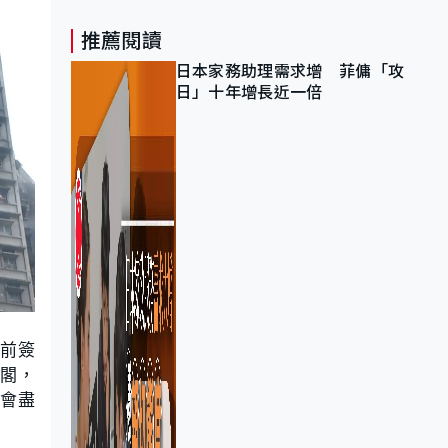
推薦閱讀
日本家務助理需求增 菲傭「攻
日」十年增長近一倍
日前簽
志閣，
後會盡