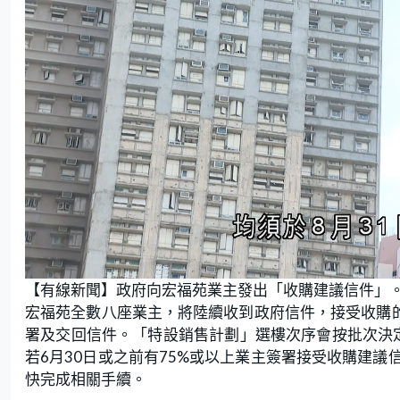
L
U
o
n
【有線新聞】政府向宏福苑業主發出「收購建議信件」
a
m
d
u
e
t
宏福苑全數八座業主，將陸續收到政府信件，接受收購的
d
e
:
署及交回信件。「特設銷售計劃」選樓次序會按批次決定
5
6
.
若6月30日或之前有75%或以上業主簽署接受收購建
2
5
快完成相關手續。
%