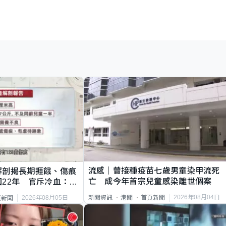
流感｜曾接種疫苗七歲男童染甲流死
解剖揭長期捱餓、傷痕
亡 成今年首宗兒童感染離世個案
22年 官斥冷血：同
2026年08月04日
新聞資訊
港聞
首頁新聞
2026年08月05日
頁新聞