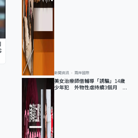
判
劣
新聞資訊
兩岸國際
美女治療師借輔導「誘騙」14歲
少年犯 外物性虐持續3個月 受
害者母：要保護其他人