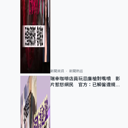
新聞資訊
新聞熱話
瑞幸咖啡店員玩忌廉槍對嘴噴 影
片惹怒網民 官方：已解僱違規員
工