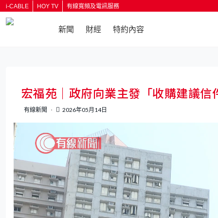
i-CABLE
HOY TV
有線寬頻及電訊服務
新聞
財經
特約內容
宏福苑｜政府向業主發「收購建議信
有線新聞
2026年05月14日