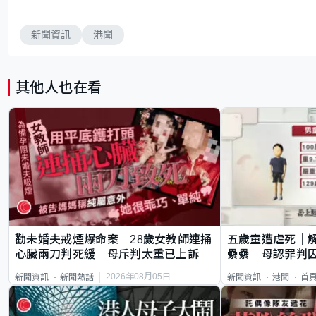
新聞資訊
港聞
其他人也在看
勸未婚夫戒煙爆命案 28歲女教師連捅
五歲童遭虐死｜
心臟兩刀判死緩 母斥判太重已上訴
纍纍 母認罪判囚
類案最惡劣
2026年08月05日
新聞資訊
新聞熱話
新聞資訊
港聞
首