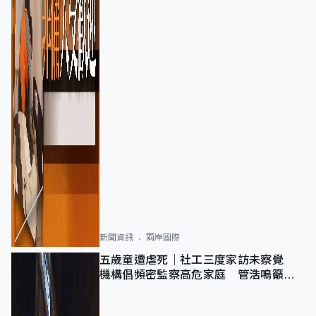
新聞資訊
兩岸國際
五歲童遭虐死｜社工三度家訪未察覺
機構倡頻密監察高危家庭 管浩鳴籲加
強跨部門協作