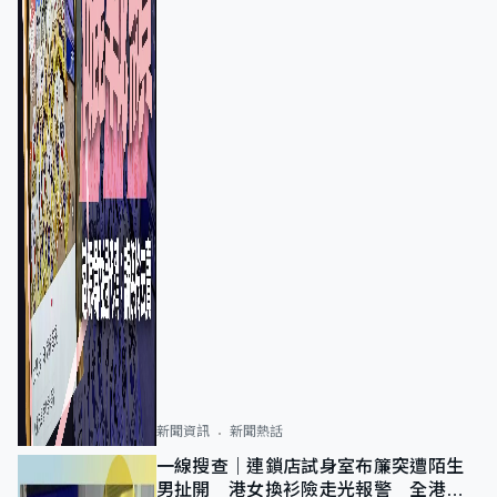
新聞資訊
新聞熱話
一線搜查｜連鎖店試身室布簾突遭陌生
男扯開 港女換衫險走光報警 全港分