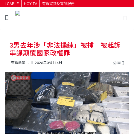
i-CABLE
HOY TV
有線寬頻及電訊服務
返回
3男去年涉「非法操練」被捕 被起訴
按輸入鍵開始搜尋
串謀顛覆國家政權罪
有線新聞
2026年05月14日
分享