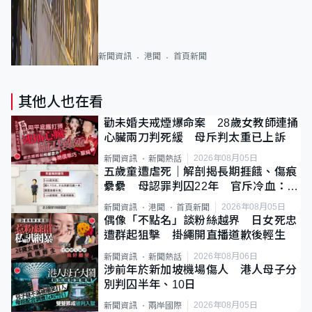
新聞資訊
港聞
首頁新聞
其他人也在看
勸未婚夫戒煙爆命案 28歲女教師連捅
心臟兩刀判死緩 母斥判太重已上訴
2026年08月05日
新聞資訊
新聞熱話
五歲童遭虐死｜解剖揭長期捱餓、傷痕
纍纍 母認罪判囚22年 官斥冷血：同
類案最惡劣
2026年08月05日
新聞資訊
港聞
首頁新聞
偶像「不點名」談粉絲越界 日女死忠
遭群起狙擊 掛繩開直播道歉後輕生
2026年08月06日
新聞資訊
新聞熱話
涉前年於新加坡機場傷人 港人母子分
別判囚半年、10日
2026年08月05日
新聞資訊
兩岸國際