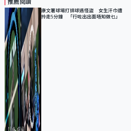
推薦閱讀
康文署球場打排球遇怪盜 女生汗巾遭
拎走5分鐘 「行咗出出面唔知做乜」