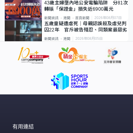
43歲主婦墮內地公安電騙陷阱 分81次
轉賬「保證金」損失近6900萬元
2026年08月07日
新聞資訊
港聞
首頁新聞
五歲童疑遭虐死｜母親認誤殺及虐兒判
囚22年 官斥被告殘忍、同類案最惡劣
2026年08月05日
新聞資訊
港聞
有用連結