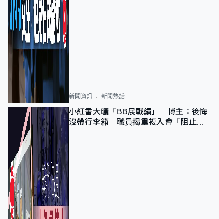
新聞資訊
新聞熱話
小紅書大曬「BB展戰績」 博主：後悔
沒帶行李箱 職員揭重複入會「阻止唔
到」