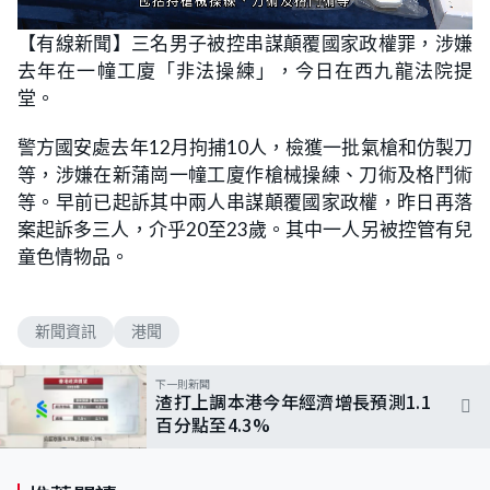
L
U
o
n
【有線新聞】三名男子被控串謀顛覆國家政權罪，涉嫌
a
m
d
u
去年在一幢工廈「非法操練」，今日在西九龍法院提
e
t
d
e
:
堂。
1
0
0
警方國安處去年12月拘捕10人，檢獲一批氣槍和仿製刀
.
0
等，涉嫌在新蒲崗一幢工廈作槍械操練、刀術及格鬥術
0
%
等。早前已起訴其中兩人串謀顛覆國家政權，昨日再落
案起訴多三人，介乎20至23歲。其中一人另被控管有兒
童色情物品。
新聞資訊
港聞
下一則新聞
渣打上調本港今年經濟增長預測1.1
百分點至4.3%