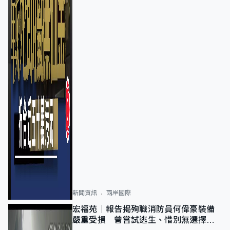
新聞資訊
兩岸國際
宏福苑｜報告揭殉職消防員何偉豪裝備
嚴重受損 曾嘗試逃生、惜別無選擇下