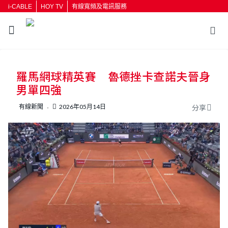
i-CABLE
HOY TV
有線寬頻及電訊服務
返回
羅馬網球精英賽 魯德挫卡查諾夫晉身
按輸入鍵開始搜尋
男單四強
有線新聞
2026年05月14日
分享