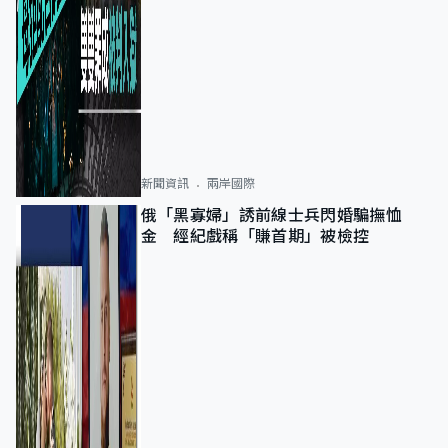
新聞資訊
兩岸國際
俄「黑寡婦」誘前線士兵閃婚騙撫恤
金 經紀戲稱「賺首期」被檢控