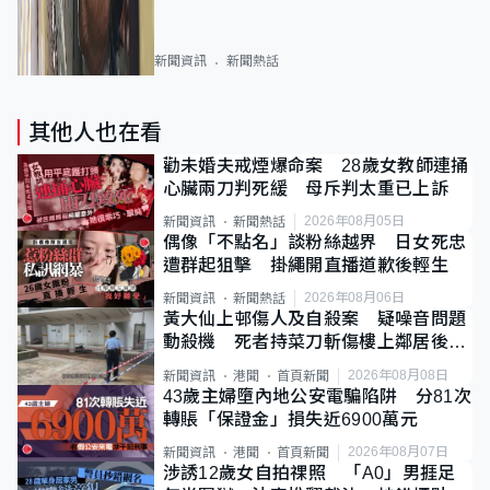
新聞資訊
新聞熱話
其他人也在看
勸未婚夫戒煙爆命案 28歲女教師連捅
心臟兩刀判死緩 母斥判太重已上訴
2026年08月05日
新聞資訊
新聞熱話
偶像「不點名」談粉絲越界 日女死忠
遭群起狙擊 掛繩開直播道歉後輕生
2026年08月06日
新聞資訊
新聞熱話
黃大仙上邨傷人及自殺案 疑噪音問題
動殺機 死者持菜刀斬傷樓上鄰居後墮
斃
2026年08月08日
新聞資訊
港聞
首頁新聞
43歲主婦墮內地公安電騙陷阱 分81次
轉賬「保證金」損失近6900萬元
2026年08月07日
新聞資訊
港聞
首頁新聞
涉誘12歲女自拍祼照 「A0」男捱足