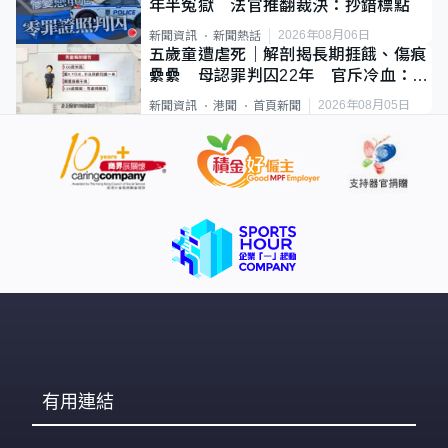
年半冤獄 法官推翻裁決：抄錯標點
2026年08月06日
新聞資訊
新聞熱話
五歲童遭虐死｜解剖揭長期捱餓、傷痕
纍纍 母認罪判囚22年 官斥冷血：同
類案最惡劣
2026年08月05日
新聞資訊
港聞
首頁新聞
有用連結