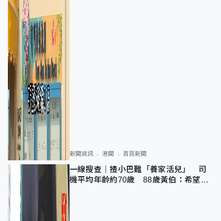
新聞資訊
港聞
首頁新聞
一線搜查｜揸小巴難「養家活兒」 司
機平均年齡約70歲 88歲黃伯：希望一
直揸落去