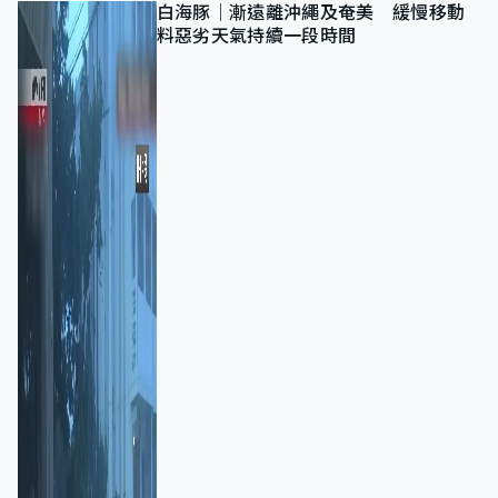
白海豚｜漸遠離沖繩及奄美 緩慢移動
料惡劣天氣持續一段時間