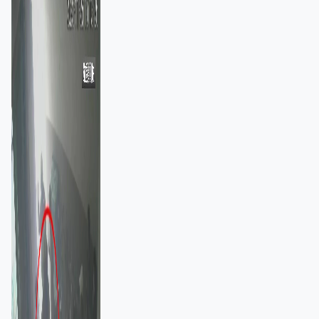
棄裝備墮樓