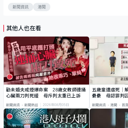
新聞資訊
港聞
其他人也在看
勸未婚夫戒煙爆命案 28歲女教師連捅
五歲童遭虐死｜
心臟兩刀判死緩 母斥判太重已上訴
纍纍 母認罪判囚
類案最惡劣
2026年08月05日
新聞資訊
新聞熱話
新聞資訊
港聞
首