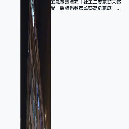
五歲童遭虐死｜社工三度家訪未察
覺 機構倡頻密監察高危家庭 管
浩鳴籲加強跨部門協作