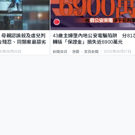
｜母親認誤殺及虐兒判
43歲主婦墮內地公安電騙陷阱 分81
告殘忍、同類案最惡劣
轉賬「保證金」損失近6900萬元
26年08月05日
2026年08月07日
新聞資訊
港聞
首頁新聞