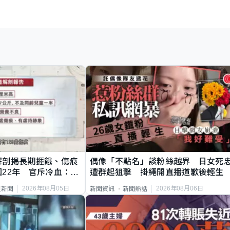
解剖揭長期捱餓、傷痕
偶像「不點名」談粉絲越界 日女死
22年 官斥冷血：同
遭群起狙擊 掛繩開直播道歉後輕生
2026年08月05日
2026年08月06日
頁新聞
新聞資訊
新聞熱話