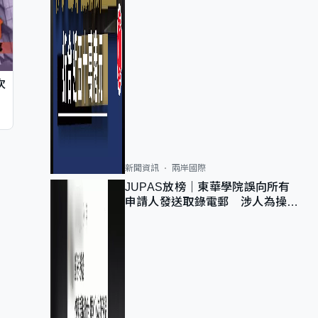
次
新聞資訊
兩岸國際
JUPAS放榜｜東華學院誤向所有
申請人發送取錄電郵 涉人為操作
疏忽、影響11,139人