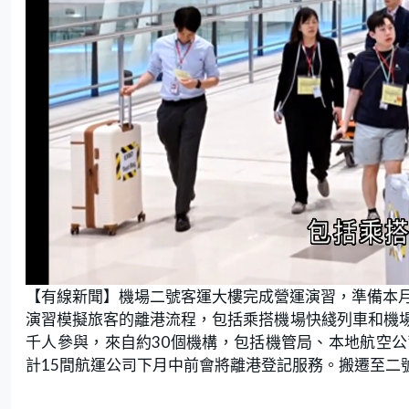
L
U
o
n
【有線新聞】機場二號客運大樓完成營運演習，準備本月
a
m
d
u
e
t
演習模擬旅客的離港流程，包括乘搭機場快綫列車和機
d
e
:
千人參與，來自約30個機構，包括機管局、本地航空
5
0
.
計15間航運公司下月中前會將離港登記服務。搬遷至二
9
4
%