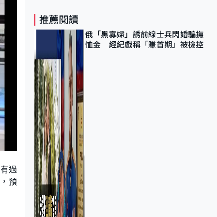
推薦閱讀
俄「黑寡婦」誘前線士兵閃婚騙撫
恤金 經紀戲稱「賺首期」被檢控
，有過
暢，預