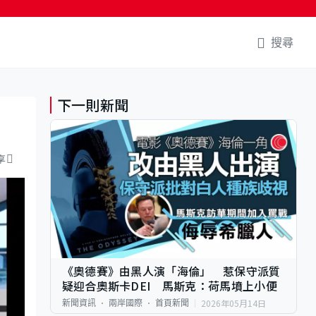
搜尋
下一則新聞
享
《奧德賽》由黑人演「海倫」 惹保守派質
疑迎合奧斯卡DEI 馬斯克：荷馬墳上小便
2026年05月14日
新聞資訊
兩岸國際
首頁新聞