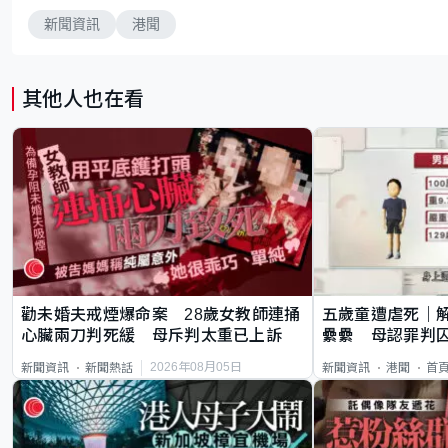
新聞資訊
港聞
其他人也在看
勸未婚夫戒煙爆命案 28歲女教師連捅
五歲童遭虐死｜
心臟兩刀判死緩 母斥判太重已上訴
纍纍 母認罪判囚
類案最惡劣
2026年08月05日
新聞資訊
新聞熱話
新聞資訊
港聞
首