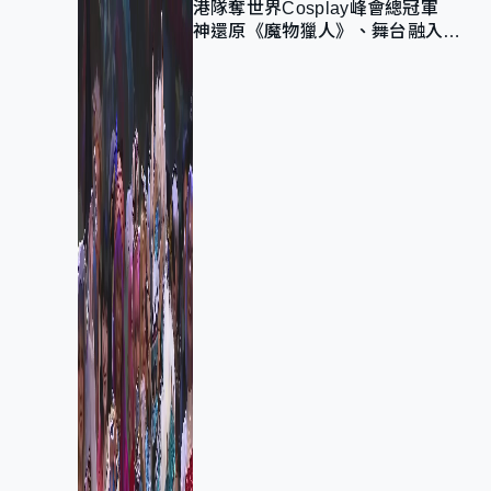
港隊奪世界Cosplay峰會總冠軍
神還原《魔物獵人》、舞台融入獅
子山 參賽者：讓大家認識香港