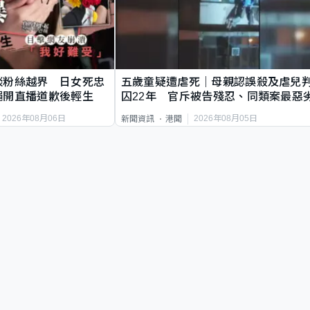
談粉絲越界 日女死忠
五歲童疑遭虐死｜母親認誤殺及虐兒
繩開直播道歉後輕生
囚22年 官斥被告殘忍、同類案最惡
2026年08月06日
2026年08月05日
新聞資訊
港聞