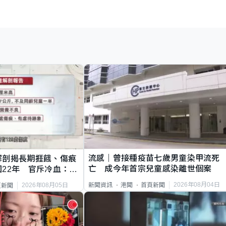
流感｜曾接種疫苗七歲男童染甲流死
解剖揭長期捱餓、傷痕
亡 成今年首宗兒童感染離世個案
22年 官斥冷血：同
2026年08月04日
新聞資訊
港聞
首頁新聞
2026年08月05日
頁新聞