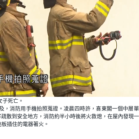
女子死亡。
及，消防用手機拍照蒐證。凌晨四時許，喜東閣一個中層單
客疏散到安全地方，消防約半小時後將火救熄，在屋內發現
拖板插住的電器著火。