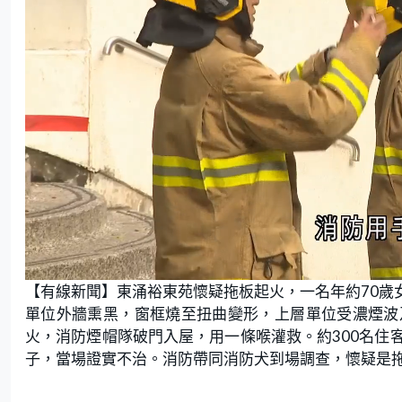
L
U
o
n
【有線新聞】東涌裕東苑懷疑拖板起火，一名年約70歲
a
m
d
u
e
t
單位外牆熏黑，窗框燒至扭曲變形，上層單位受濃煙波
d
e
:
火，消防煙帽隊破門入屋，用一條喉灌救。約300名住
5
7
.
子，當場證實不治。消防帶同消防犬到場調查，懷疑是
1
4
%