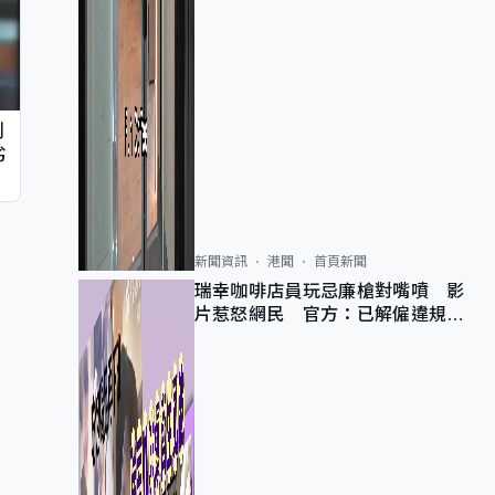
判
劣
新聞資訊
港聞
首頁新聞
瑞幸咖啡店員玩忌廉槍對嘴噴 影
片惹怒網民 官方：已解僱違規員
工