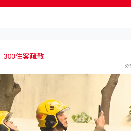
按輸入鍵開始搜尋
300住客疏散
分