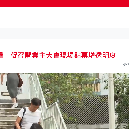
按輸入鍵開始搜尋
權 促召開業主大會現場點票增透明度
分