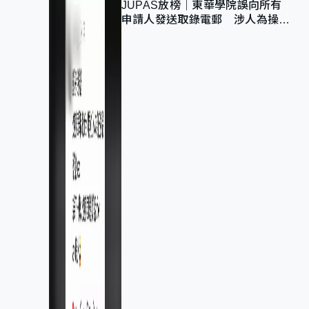
JUPAS放榜｜東華學院誤向所有
申請人發送取錄電郵 涉人為操作
疏忽、影響11,139人