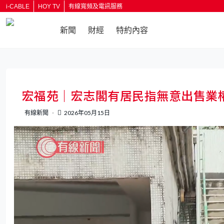
i-CABLE
HOY TV
有線寬頻及電訊服務
新聞
財經
特約內容
返回
宏福苑｜宏志閣有居民指無意出售業
有線新聞
2026年05月15日