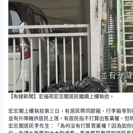
L
U
o
n
【有線新聞】宏福苑宏志閣居民繼續上樓執拾。
a
m
d
u
e
t
d
e
:
宏志閣上樓執拾第三日，有居民帶同膠箱、行李箱等到
3
5
.
並有升降機供居民上落。有居民指不打算出售業權，但
5
3
宏志閣居民李先生：「為何沒有打算買業權？因為如你
%