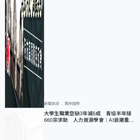
新聞資訊
兩岸國際
大學生職業空缺3年減6成 青協半年接
660宗求助 人力資源學會：AI浪潮重整
職位需求