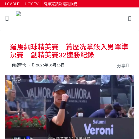
i-CABLE
HOY TV
有線寬頻及電訊服務
羅馬網球精英賽 贊歷冼拿殺入男單準
決賽 創精英賽32連勝紀錄
有線新聞
2026年05月15日
分享