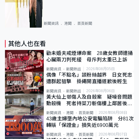
新聞資訊
港聞
首頁新聞
其他人也在看
勸未婚夫戒煙爆命案 28歲女教師連捅
心臟兩刀判死緩 母斥判太重已上訴
2026年08月05日
新聞資訊
新聞熱話
偶像「不點名」談粉絲越界 日女死忠
遭群起狙擊 掛繩開直播道歉後輕生
2026年08月06日
新聞資訊
新聞熱話
黃大仙上邨傷人及自殺案 疑噪音問題
動殺機 死者持菜刀斬傷樓上鄰居後墮
斃
2026年08月08日
新聞資訊
港聞
首頁新聞
43歲主婦墮內地公安電騙陷阱 分81次
轉賬「保證金」損失近6900萬元
2026年08月07日
新聞資訊
港聞
首頁新聞