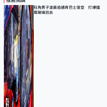
推薦閱讀
旺角男子凌晨追通宵巴士落空 打爆擋
風玻璃逃去