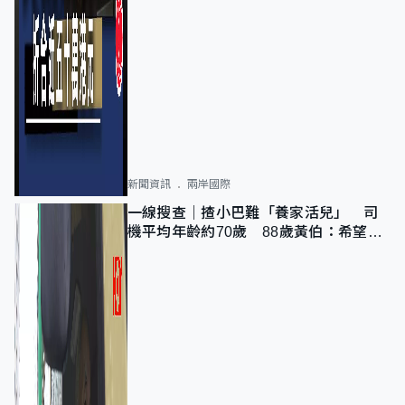
新聞資訊
兩岸國際
一線搜查｜揸小巴難「養家活兒」 司
機平均年齡約70歲 88歲黃伯：希望一
直揸落去