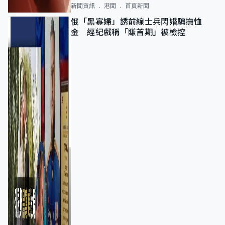
新聞資訊
港聞
首頁新聞
俄「黑寡婦」誘前線士兵閃婚騙撫恤
金 經紀戲稱「賺首期」被檢控