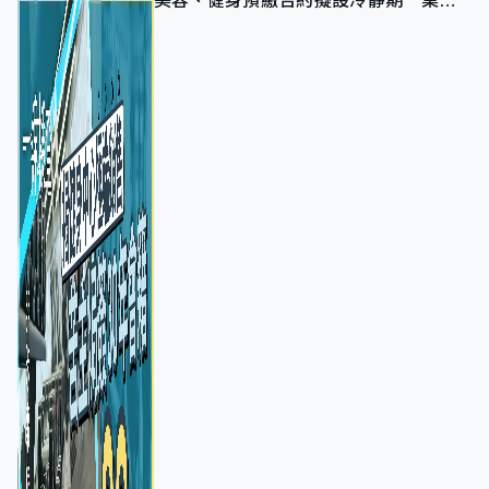
美容、健身預繳合約擬設冷靜期 業界
憂退款計法對商戶不公