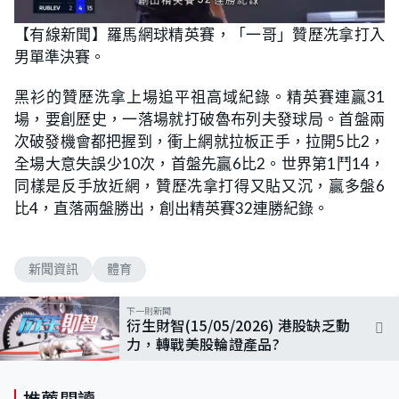
【有線新聞】羅馬網球精英賽，「一哥」贊歷冼拿打入
男單準決賽。
黑衫的贊歷洗拿上場追平祖高域紀錄。精英賽連贏31
場，要創歷史，一落場就打破魯布列夫發球局。首盤兩
次破發機會都把握到，衝上網就拉板正手，拉開5比2，
全場大意失誤少10次，首盤先贏6比2。世界第1鬥14，
同樣是反手放近網，贊歷冼拿打得又貼又沉，贏多盤6
比4，直落兩盤勝出，創出精英賽32連勝紀錄。
新聞資訊
體育
下一則新聞
衍生財智(15/05/2026) 港股缺乏動
力，轉戰美股輪證產品?