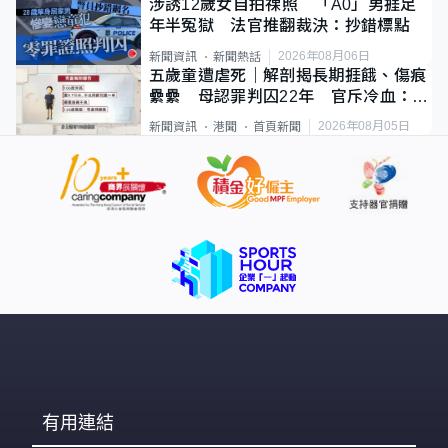
涉誘12歲女自拍祼照 「A0」男捱足
年半冤獄 法官推翻裁決：抄錯標點
2026年08月06日
新聞資訊
新聞熱話
五歲童遭虐死｜解剖揭長期捱餓、傷痕
纍纍 母認罪判囚22年 官斥冷血：同
類案最惡劣
2026年08月05日
新聞資訊
港聞
首頁新聞
有用連結