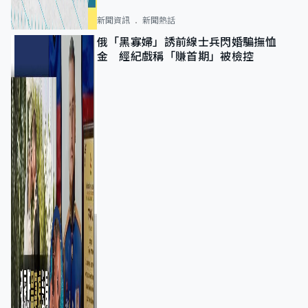
新聞資訊
新聞熱話
俄「黑寡婦」誘前線士兵閃婚騙撫恤
金 經紀戲稱「賺首期」被檢控