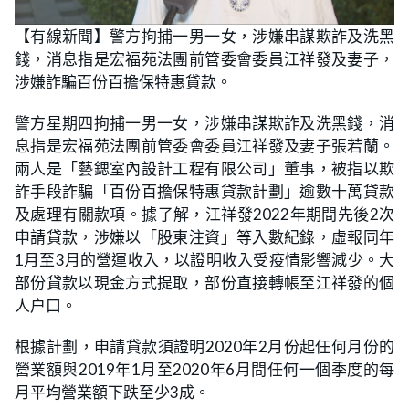
【有線新聞】警方拘捕一男一女，涉嫌串謀欺詐及洗黑
錢，消息指是宏福苑法團前管委會委員江祥發及妻子，
涉嫌詐騙百份百擔保特惠貸款。
警方星期四拘捕一男一女，涉嫌串謀欺詐及洗黑錢，消
息指是宏福苑法團前管委會委員江祥發及妻子張若蘭。
兩人是「藝鍶室內設計工程有限公司」董事，被指以欺
詐手段詐騙「百份百擔保特惠貸款計劃」逾數十萬貸款
及處理有關款項。據了解，江祥發2022年期間先後2次
申請貸款，涉嫌以「股東注資」等入數紀錄，虛報同年
1月至3月的營運收入，以證明收入受疫情影響減少。大
部份貸款以現金方式提取，部份直接轉帳至江祥發的個
人户口。
根據計劃，申請貸款須證明2020年2月份起任何月份的
營業額與2019年1月至2020年6月間任何一個季度的每
月平均營業額下跌至少3成。