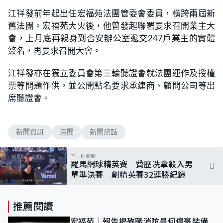
江祥發前年起出任宏福苑法團管委會委員，橫跨兩屆新
舊法團。宏福苑大火後，他曾發起聯署要求召開業主大
會，上月底再親身到合安辦公室遞交247戶業主的實體
簽名，再要求召開大會。
江祥發亦在獨立委員會第三輪聽證會就法團運作及授權
票等問題作供，並公開點名要求承建商、顧問公司等出
席聽證會。
新聞資訊
港聞
新聞熱話
下一則新聞
羅馬網球精英賽 贊歷冼拿殺入男
單準決賽 創精英賽32連勝紀錄
推薦閱讀
宏福苑｜報告揭殉職消防員何偉豪裝備