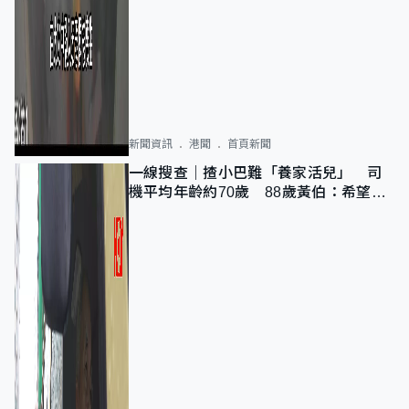
新聞資訊
港聞
首頁新聞
一線搜查｜揸小巴難「養家活兒」 司
機平均年齡約70歲 88歲黃伯：希望一
直揸落去