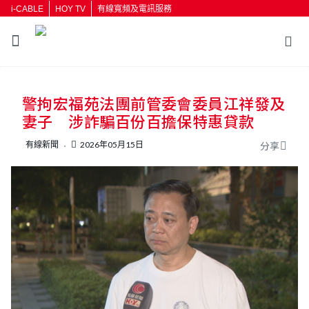
i-CABLE
HOY TV
有線寬頻及電訊服務
返回
警拘宏福苑法團前管委會委員江祥發及
按輸入鍵開始搜尋
妻子 涉詐騙百份百擔保特惠貸款
有線新聞
2026年05月15日
分享