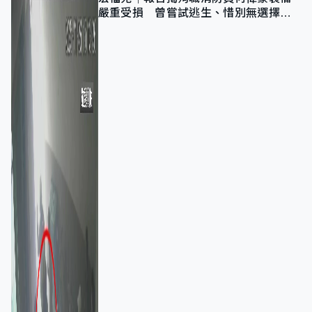
嚴重受損 曾嘗試逃生、惜別無選擇下
棄裝備墮樓