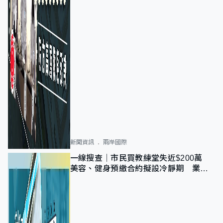
新聞資訊
兩岸國際
一線搜查｜市民買教練堂失近$200萬
美容、健身預繳合約擬設冷靜期 業界
憂退款計法對商戶不公