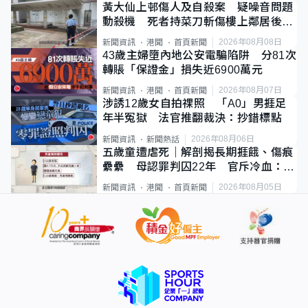
黃大仙上邨傷人及自殺案 疑噪音問題
動殺機 死者持菜刀斬傷樓上鄰居後墮
斃
2026年08月08日
新聞資訊
港聞
首頁新聞
43歲主婦墮內地公安電騙陷阱 分81次
轉賬「保證金」損失近6900萬元
2026年08月07日
新聞資訊
港聞
首頁新聞
涉誘12歲女自拍祼照 「A0」男捱足
年半冤獄 法官推翻裁決：抄錯標點
2026年08月06日
新聞資訊
新聞熱話
五歲童遭虐死｜解剖揭長期捱餓、傷痕
纍纍 母認罪判囚22年 官斥冷血：同
類案最惡劣
2026年08月05日
新聞資訊
港聞
首頁新聞