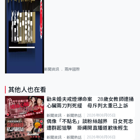
新聞資訊
兩岸國際
其他人也在看
勸未婚夫戒煙爆命案 28歲女教師連捅
心臟兩刀判死緩 母斥判太重已上訴
2026年08月05日
新聞資訊
新聞熱話
偶像「不點名」談粉絲越界 日女死忠
遭群起狙擊 掛繩開直播道歉後輕生
2026年08月06日
新聞資訊
新聞熱話