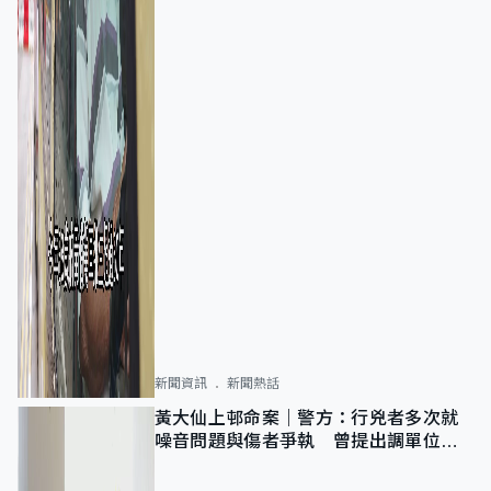
新聞資訊
新聞熱話
黃大仙上邨命案｜警方：行兇者多次就
噪音問題與傷者爭執 曾提出調單位已
獲批