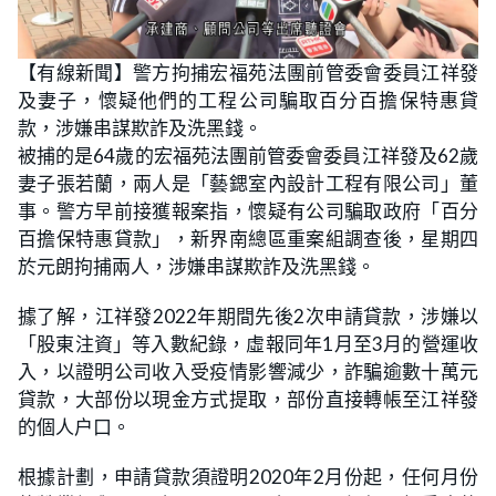
【有線新聞】警方拘捕宏福苑法團前管委會委員江祥發
及妻子，懷疑他們的工程公司騙取百分百擔保特惠貸
款，涉嫌串謀欺詐及洗黑錢。
被捕的是64歲的宏福苑法團前管委會委員江祥發及62歲
妻子張若蘭，兩人是「藝鍶室內設計工程有限公司」董
事。警方早前接獲報案指，懷疑有公司騙取政府「百分
百擔保特惠貸款」，新界南總區重案組調查後，星期四
於元朗拘捕兩人，涉嫌串謀欺詐及洗黑錢。
據了解，江祥發2022年期間先後2次申請貸款，涉嫌以
「股東注資」等入數紀錄，虛報同年1月至3月的營運收
入，以證明公司收入受疫情影響減少，詐騙逾數十萬元
貸款，大部份以現金方式提取，部份直接轉帳至江祥發
的個人户口。
根據計劃，申請貸款須證明2020年2月份起，任何月份