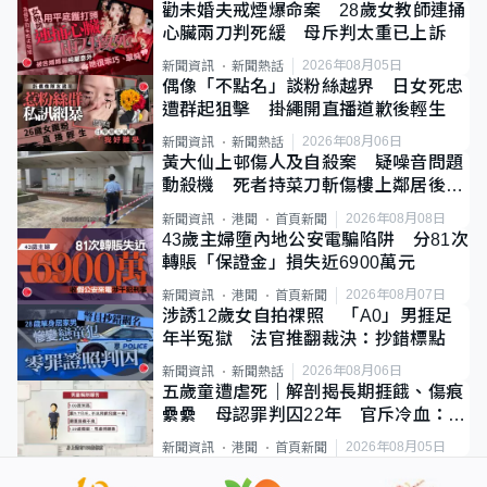
勸未婚夫戒煙爆命案 28歲女教師連捅
心臟兩刀判死緩 母斥判太重已上訴
2026年08月05日
新聞資訊
新聞熱話
偶像「不點名」談粉絲越界 日女死忠
遭群起狙擊 掛繩開直播道歉後輕生
2026年08月06日
新聞資訊
新聞熱話
黃大仙上邨傷人及自殺案 疑噪音問題
動殺機 死者持菜刀斬傷樓上鄰居後墮
斃
2026年08月08日
新聞資訊
港聞
首頁新聞
43歲主婦墮內地公安電騙陷阱 分81次
轉賬「保證金」損失近6900萬元
2026年08月07日
新聞資訊
港聞
首頁新聞
涉誘12歲女自拍祼照 「A0」男捱足
年半冤獄 法官推翻裁決：抄錯標點
2026年08月06日
新聞資訊
新聞熱話
五歲童遭虐死｜解剖揭長期捱餓、傷痕
纍纍 母認罪判囚22年 官斥冷血：同
類案最惡劣
2026年08月05日
新聞資訊
港聞
首頁新聞