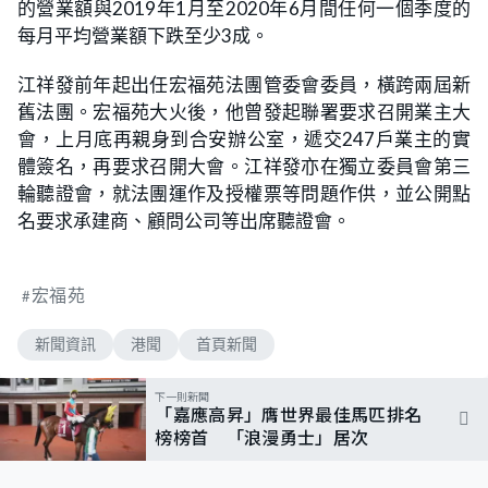
的營業額與2019年1月至2020年6月間任何一個季度的
每月平均營業額下跌至少3成。
江祥發前年起出任宏福苑法團管委會委員，橫跨兩屆新
舊法團。宏福苑大火後，他曾發起聯署要求召開業主大
會，上月底再親身到合安辦公室，遞交247戶業主的實
體簽名，再要求召開大會。江祥發亦在獨立委員會第三
輪聽證會，就法團運作及授權票等問題作供，並公開點
名要求承建商、顧問公司等出席聽證會。
宏福苑
新聞資訊
港聞
首頁新聞
下一則新聞
「嘉應高昇」膺世界最佳馬匹排名
榜榜首 「浪漫勇士」居次