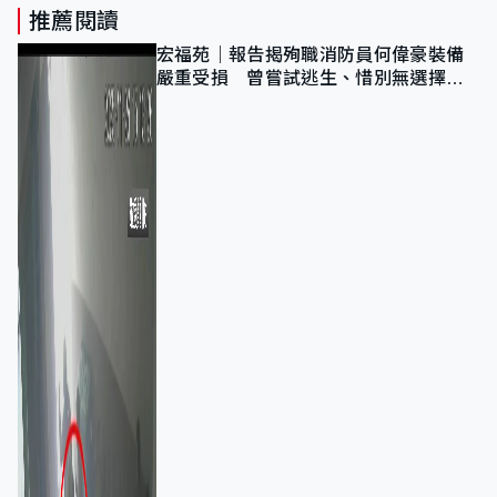
推薦閱讀
宏福苑｜報告揭殉職消防員何偉豪裝備
嚴重受損 曾嘗試逃生、惜別無選擇下
棄裝備墮樓