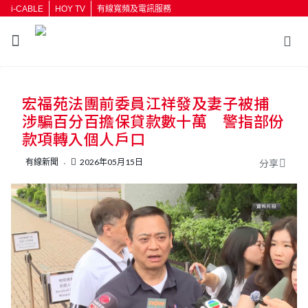
i-CABLE
HOY TV
有線寬頻及電訊服務
返回
宏福苑法團前委員江祥發及妻子被捕
按輸入鍵開始搜尋
涉騙百分百擔保貸款數十萬 警指部份
款項轉入個人戶口
有線新聞
2026年05月15日
分享