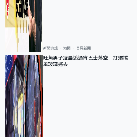
新聞資訊
港聞
首頁新聞
旺角男子凌晨追通宵巴士落空 打爆擋
風玻璃逃去