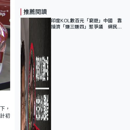
推薦閱讀
印度KOL數百元「窮遊」中國 靠
接濟「嫌三嫌四」惹爭議 網民：
不歡迎劣質旅客
以下，
預計初