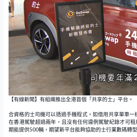
L
U
o
n
【有線新聞】有組織推出全港首個「共享的士」平台。
a
m
d
u
e
t
d
e
:
合資格的士司機可以透過手機程式，如借用共享單車一樣
6
2
.
在香港駕駛超過兩年，且沒有任何違例駕駛紀錄才可租
7
9
期能提供500輛，期望新平台能夠協助的士行業數碼轉
%