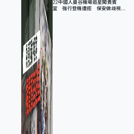
22中國人曼谷機場追星闖貴賓
室 強行登機遭拒 保安做歧視手
勢遭紀律處分