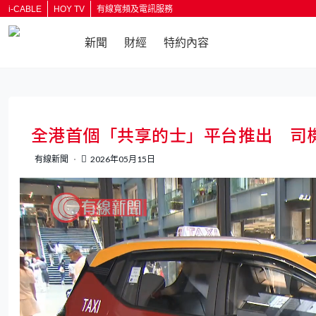
i-CABLE
HOY TV
有線寬頻及電訊服務
新聞
財經
特約內容
返回
全港首個「共享的士」平台推出 司機
有線新聞
2026年05月15日