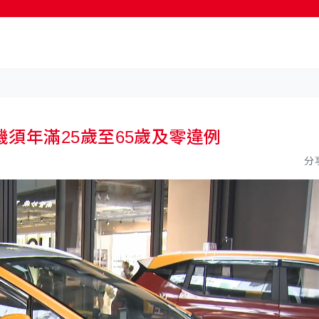
按輸入鍵開始搜尋
須年滿25歲至65歲及零違例
分