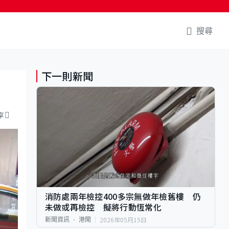
搜尋
下一則新聞
享
消防處兩年檢控400多宗無做年檢舊樓 仍
未做或再檢控 擬將行動恆常化
2026年05月15日
新聞資訊
港聞