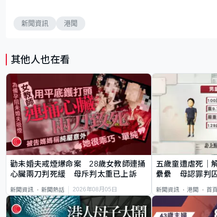
新聞資訊
港聞
其他人也在看
勸未婚夫戒煙爆命案 28歲女教師連捅
五歲童遭虐死｜
心臟兩刀判死緩 母斥判太重已上訴
纍纍 母認罪判囚
類案最惡劣
2026年08月05日
新聞資訊
新聞熱話
新聞資訊
港聞
首