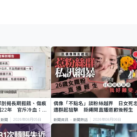
解剖揭長期捱餓、傷痕
偶像「不點名」談粉絲越界 日女死
22年 官斥冷血：同
遭群起狙擊 掛繩開直播道歉後輕生
2026年08月05日
2026年08月06日
頁新聞
新聞資訊
新聞熱話