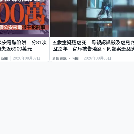
公安電騙陷阱 分81次
五歲童疑遭虐死｜母親認誤殺及虐兒
失近6900萬元
囚22年 官斥被告殘忍、同類案最惡
2026年08月07日
2026年08月05日
頁新聞
新聞資訊
港聞