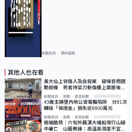
新聞資訊
兩岸國際
其他人也在看
黃大仙上邨傷人及自殺案 疑噪音問題
動殺機 死者持菜刀斬傷樓上鄰居後墮
斃
2026年08月08日
新聞資訊
港聞
首頁新聞
43歲主婦墮內地公安電騙陷阱 分81次
轉賬「保證金」損失近6900萬元
2026年08月07日
新聞資訊
港聞
首頁新聞
極端酷熱｜六旬外籍漢大埔船灣行山疑
中暑亡 山藝教練：高溫高濕度不宜遠