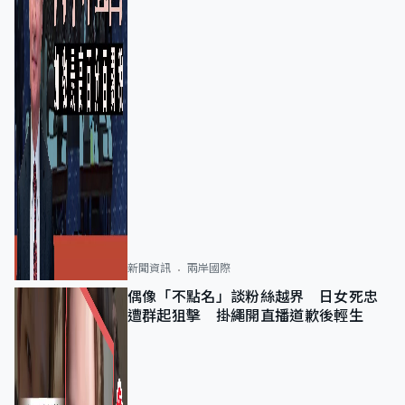
新聞資訊
兩岸國際
偶像「不點名」談粉絲越界 日女死忠
遭群起狙擊 掛繩開直播道歉後輕生