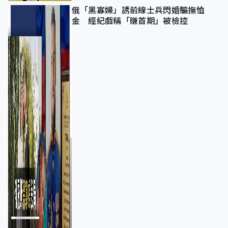
俄「黑寡婦」誘前線士兵閃婚騙撫恤
金 經紀戲稱「賺首期」被檢控