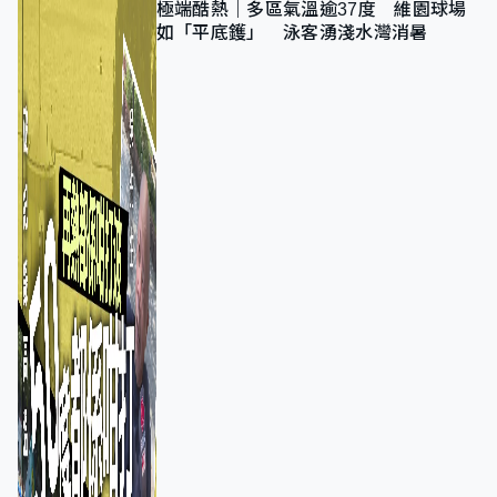
極端酷熱｜多區氣溫逾37度 維園球場
如「平底鑊」 泳客湧淺水灣消暑