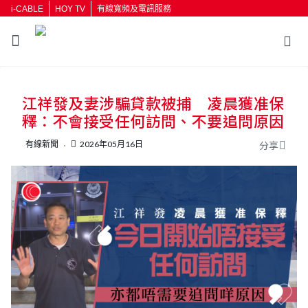
i-CABLE
HOY TV
有線寬頻及電訊服務
返回
江祥發及妻涉騙貸款被捕 凌晨獲准保
按輸入鍵開始搜尋
釋：不會接受任何訪問、不要追問原因
有線新聞
2026年05月16日
分享