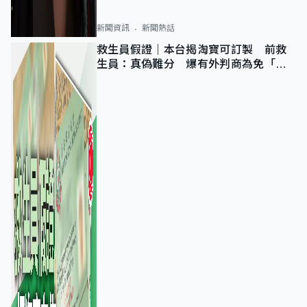
新聞資訊
新聞熱話
救生員假證｜本台揭淘寶可訂製 前救
生員：真偽難分 爆有外判商為免「封
池」沒做足檢查