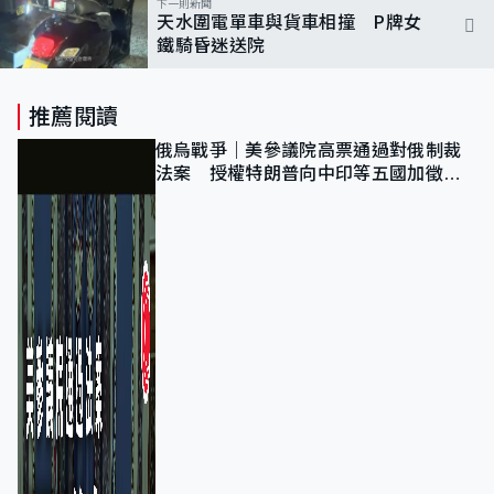
下一則新聞
天水圍電單車與貨車相撞 P牌女
鐵騎昏迷送院
推薦閱讀
俄烏戰爭｜美參議院高票通過對俄制裁
法案 授權特朗普向中印等五國加徵
100%關稅