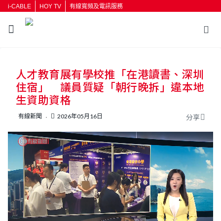
i-CABLE
HOY TV
有線寬頻及電訊服務
返回
人才教育展有學校推「在港讀書、深圳
按輸入鍵開始搜尋
住宿」 議員質疑「朝行晚拆」違本地
生資助資格
有線新聞
2026年05月16日
分享