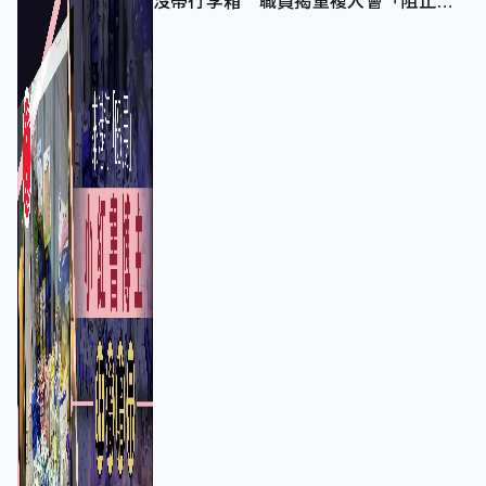
沒帶行李箱 職員揭重複入會「阻止唔
到」