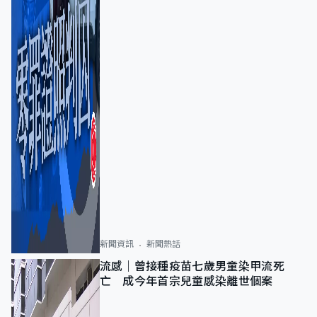
新聞資訊
新聞熱話
流感｜曾接種疫苗七歲男童染甲流死
亡 成今年首宗兒童感染離世個案