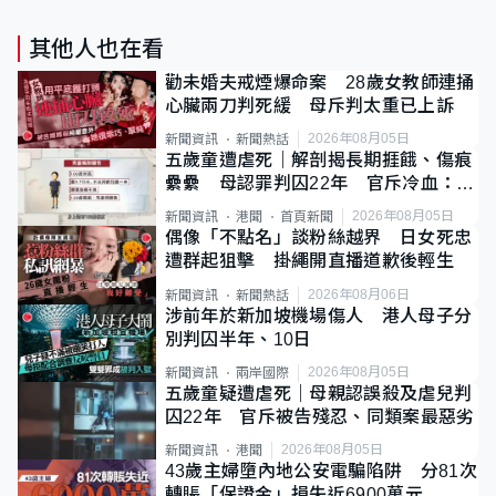
其他人也在看
勸未婚夫戒煙爆命案 28歲女教師連捅
心臟兩刀判死緩 母斥判太重已上訴
2026年08月05日
新聞資訊
新聞熱話
五歲童遭虐死｜解剖揭長期捱餓、傷痕
纍纍 母認罪判囚22年 官斥冷血：同
類案最惡劣
2026年08月05日
新聞資訊
港聞
首頁新聞
偶像「不點名」談粉絲越界 日女死忠
遭群起狙擊 掛繩開直播道歉後輕生
2026年08月06日
新聞資訊
新聞熱話
涉前年於新加坡機場傷人 港人母子分
別判囚半年、10日
2026年08月05日
新聞資訊
兩岸國際
五歲童疑遭虐死｜母親認誤殺及虐兒判
囚22年 官斥被告殘忍、同類案最惡劣
2026年08月05日
新聞資訊
港聞
43歲主婦墮內地公安電騙陷阱 分81次
轉賬「保證金」損失近6900萬元