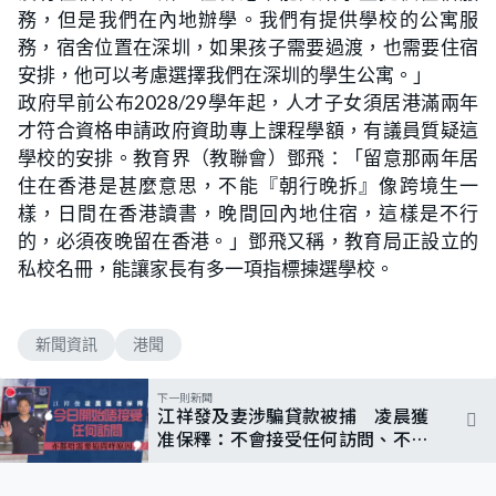
務，但是我們在內地辦學。我們有提供學校的公寓服
務，宿舍位置在深圳，如果孩子需要過渡，也需要住宿
安排，他可以考慮選擇我們在深圳的學生公寓。」
政府早前公布2028/29學年起，人才子女須居港滿兩年
才符合資格申請政府資助專上課程學額，有議員質疑這
學校的安排。教育界（教聯會）鄧飛：「留意那兩年居
住在香港是甚麼意思，不能『朝行晚拆』像跨境生一
樣，日間在香港讀書，晚間回內地住宿，這樣是不行
的，必須夜晚留在香港。」鄧飛又稱，教育局正設立的
私校名冊，能讓家長有多一項指標揀選學校。
新聞資訊
港聞
下一則新聞
江祥發及妻涉騙貸款被捕 凌晨獲
准保釋：不會接受任何訪問、不要
追問原因