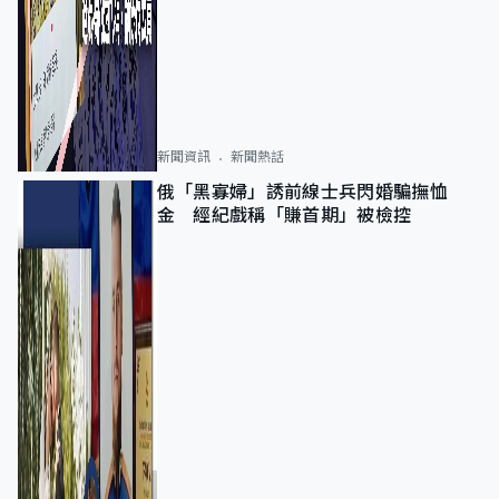
新聞資訊
新聞熱話
俄「黑寡婦」誘前線士兵閃婚騙撫恤
金 經紀戲稱「賺首期」被檢控