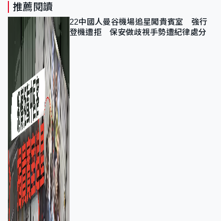
推薦閱讀
22中國人曼谷機場追星闖貴賓室 強行
登機遭拒 保安做歧視手勢遭紀律處分