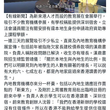
L
U
o
n
【有線新聞】為新來港人才而設的教育展在會展舉行，
a
m
d
u
吸引不少教育機構參展，有學校稱能提供深圳宿舍。立
e
t
d
e
:
法會議員關注有關安排有違本地生身份申請政府資助專
2
1
上課程學額。
.
0
一連三天的展覽吸引不少私立、直資及內地教育機構參
9
%
展宣傳，包括前年被指拖欠家長建校債券款項的漢鼎書
院。負責人稱財政問題已解決，收生亦有增長。漢鼎書
院招生總監曾靖儀：「關於本地生與內地生的比例，我
們可以明顯見到內地學生的人數有顯著的增長，可以說
有大約六、七成左右，都是內地家庭過來香港讀書的學
生。」
內地教育機構亦來分一杯羹，包括以內地生適應班作賣
點的「新東方」，及剛於上周獲教育局批出臨時註冊的
蔚來中學。負責人表示學生可以在香港讀書、深圳住
宿。蔚來教育創辦人沈蓉：「我們在香港新辦的學校還
沒有住宿條件，所以在香港不能夠給學生提供住宿服