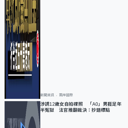
新聞資訊
兩岸國際
涉誘12歲女自拍祼照 「A0」男捱足年
半冤獄 法官推翻裁決：抄錯標點