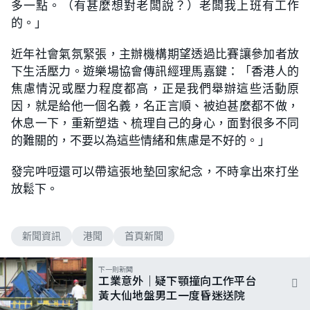
多一點。（有甚麼想對老闆說？）老闆我上班有工作
的。」
近年社會氣氛緊張，主辦機構期望透過比賽讓參加者放
下生活壓力。遊樂場協會傳訊經理馬嘉鍵：「香港人的
焦慮情況或壓力程度都高，正是我們舉辦這些活動原
因，就是給他一個名義，名正言順、被迫甚麼都不做，
休息一下，重新塑造、梳理自己的身心，面對很多不同
的難關的，不要以為這些情緒和焦慮是不好的。」
發完吽哣還可以帶這張地墊回家紀念，不時拿出來打坐
放鬆下。
新聞資訊
港聞
首頁新聞
下一則新聞
工業意外｜疑下顎撞向工作平台
黃大仙地盤男工一度昏迷送院