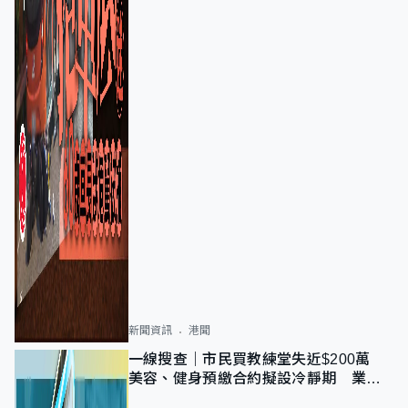
新聞資訊
港聞
一線搜查｜市民買教練堂失近$200萬
美容、健身預繳合約擬設冷靜期 業界
憂退款計法對商戶不公