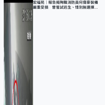
宏福苑｜報告揭殉職消防員何偉豪裝備
嚴重受損 曾嘗試逃生、惜別無選擇下
棄裝備墮樓