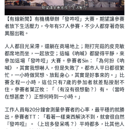
L
U
o
n
【有線新聞】有機構舉辦「發吽哣」大賽，期望讓參賽
a
m
d
u
者放下生活壓力，今年有57人參賽，不少人都穿著奇裝
e
t
d
e
:
異服出戰。
2
8
.
人人都目光呆滯，還躺在商場地上；剛打完菇的皮克敏
8
9
都席地而坐，一起放空；這幅《吶喊》都變得平靜，來
%
參加這場「發吽哣」大賽。參賽者Sin：「為何扮《吶
喊》，其實我想嚇人，但是失敗了。都市人平日都很繁
忙，一小時做冥想、放鬆身心，其實是好事來的。」比
賽全程一小時，這位只有7歲的參加者就差點按耐不
住，參賽者葉芷攸：「（有沒有很想動？）有。（當時
在想甚麼？）正想何時到一小時。」
工作人員每20分鐘會測量參賽者的心率，最平穩的就勝
出，參賽者TT：「看著一樣東西解決不到，就會很自然
『發吽哣』。（上班多發呆嗎？）平時都多，比其他人