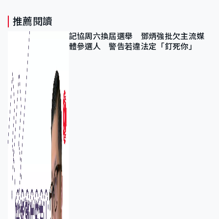
推薦閱讀
記協周六換屆選舉 鄧炳強批欠主流媒
體參選人 警告若違法定「釘死你」