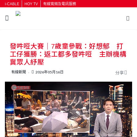
i-CABLE
HOY TV
有線寬頻及電訊服務
返回
發吽哣大賽｜7歲童參戰：好想郁 打
按輸入鍵開始搜尋
工仔獲勝：返工都多發吽哣 主辦機構
冀眾人紓壓
有線新聞
2026年05月16日
分享