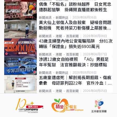
偶像「不點名」談粉絲越界 日女死忠
遭群起狙擊 掛繩開直播道歉後輕生
2026年08月06日
新聞資訊
新聞熱話
黃大仙上邨傷人及自殺案 疑噪音問題
動殺機 死者持菜刀斬傷樓上鄰居後墮
斃
2026年08月08日
新聞資訊
港聞
首頁新聞
43歲主婦墮內地公安電騙陷阱 分81次
轉賬「保證金」損失近6900萬元
2026年08月07日
新聞資訊
港聞
首頁新聞
涉誘12歲女自拍祼照 「A0」男捱足
年半冤獄 法官推翻裁決：抄錯標點
2026年08月06日
新聞資訊
新聞熱話
五歲童遭虐死｜解剖揭長期捱餓、傷痕
纍纍 母認罪判囚22年 官斥冷血：同
類案最惡劣
2026年08月05日
新聞資訊
港聞
首頁新聞