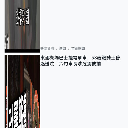
新聞資訊
港聞
首頁新聞
東涌機場巴士撞電單車 58歲鐵騎士昏
迷送院 六旬車長涉危駕被捕