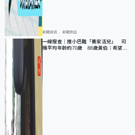
新聞資訊
新聞熱話
一線搜查｜揸小巴難「養家活兒」 司
機平均年齡約70歲 88歲黃伯：希望一
直揸落去