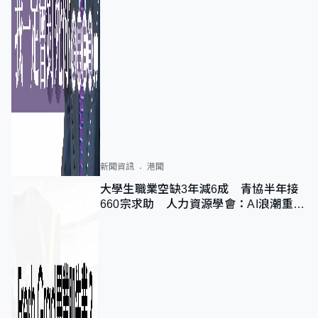
新聞資訊
港聞
大學生職業空缺3年減6成 青協半年接
660宗求助 人力資源學會：AI浪潮重整
職位需求