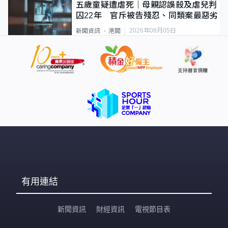
五歲童疑遭虐死｜母親認誤殺及虐兒判
囚22年 官斥被告殘忍、同類案最惡劣
2026年08月05日
新聞資訊
港聞
有用連結
新聞資訊
財經資訊
電視節目表