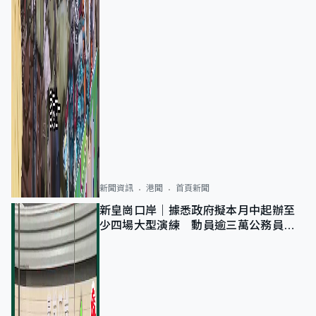
新聞資訊
港聞
首頁新聞
新皇崗口岸｜據悉政府擬本月中起辦至
少四場大型演練 動員逾三萬公務員人
次測試