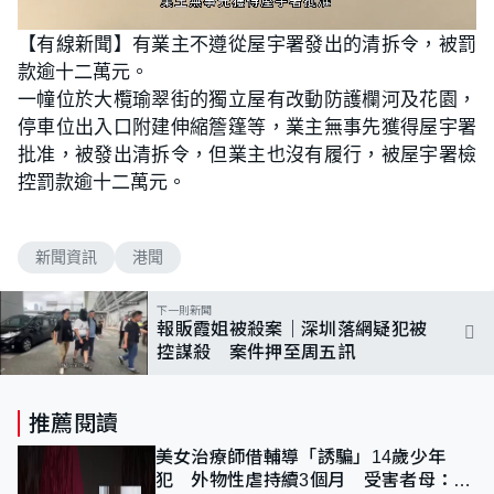
L
U
o
n
【有線新聞】有業主不遵從屋宇署發出的清拆令，被罰
a
m
d
u
款逾十二萬元。
e
t
d
e
:
一幢位於大欖瑜翠街的獨立屋有改動防護欄河及花園，
1
0
停車位出入口附建伸縮簷篷等，業主無事先獲得屋宇署
0
.
批准，被發出清拆令，但業主也沒有履行，被屋宇署檢
0
0
控罰款逾十二萬元。
%
新聞資訊
港聞
下一則新聞
報販霞姐被殺案｜深圳落網疑犯被
控謀殺 案件押至周五訊
推薦閱讀
美女治療師借輔導「誘騙」14歲少年
犯 外物性虐持續3個月 受害者母：要