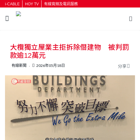
i-CABLE
HOY TV
有線寬頻及電訊服務
返回
大欖獨立屋業主拒拆除僭建物 被判罰
按輸入鍵開始搜尋
款逾12萬元
有線新聞
2026年05月18日
分享