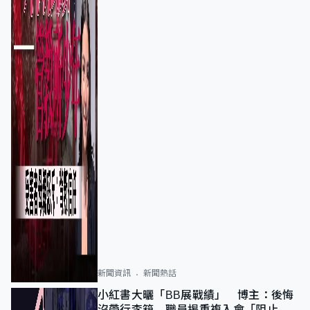
新聞資訊
新聞熱話
小紅書大曬「BB展戰績」 博主：後悔
沒帶行李箱 職員揭重複入會「阻止唔