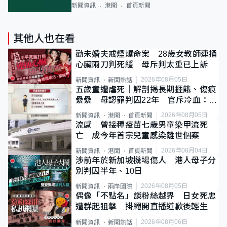
新聞資訊
港聞
首頁新聞
其他人也在看
勸未婚夫戒煙爆命案 28歲女教師連捅
心臟兩刀判死緩 母斥判太重已上訴
2026年08月05日
新聞資訊
新聞熱話
五歲童遭虐死｜解剖揭長期捱餓、傷痕
纍纍 母認罪判囚22年 官斥冷血：同
類案最惡劣
2026年08月05日
新聞資訊
港聞
首頁新聞
流感｜曾接種疫苗七歲男童染甲流死
亡 成今年首宗兒童感染離世個案
2026年08月04日
新聞資訊
港聞
首頁新聞
涉前年於新加坡機場傷人 港人母子分
別判囚半年、10日
2026年08月05日
新聞資訊
兩岸國際
偶像「不點名」談粉絲越界 日女死忠
遭群起狙擊 掛繩開直播道歉後輕生
2026年08月06日
新聞資訊
新聞熱話