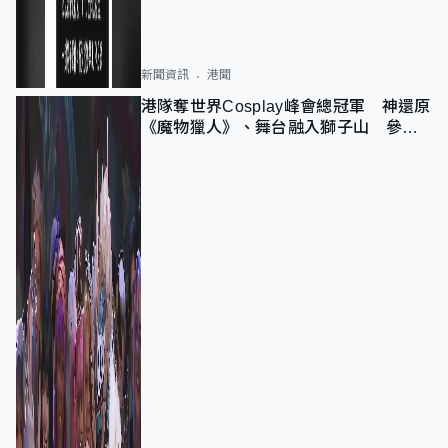
新聞資訊
港聞
港隊奪世界Cosplay峰會總冠軍 神還原
《魔物獵人》、舞台融入獅子山 參賽
者：讓大家認識香港