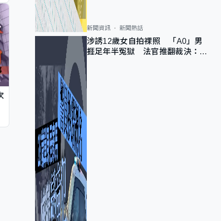
新聞資訊
新聞熱話
涉誘12歲女自拍祼照 「A0」男
捱足年半冤獄 法官推翻裁決：抄
錯標點
次