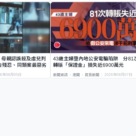
｜母親認誤殺及虐兒判
43歲主婦墮內地公安電騙陷阱 分81
告殘忍、同類案最惡劣
轉賬「保證金」損失近6900萬元
26年08月05日
2026年08月07日
新聞資訊
港聞
首頁新聞