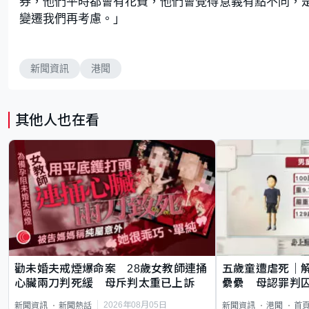
券，他們平時都會有花費，他們會覺得意義有點不同，
變遷我們再考慮。」
新聞資訊
港聞
其他人也在看
勸未婚夫戒煙爆命案 28歲女教師連捅
五歲童遭虐死｜
心臟兩刀判死緩 母斥判太重已上訴
纍纍 母認罪判囚
類案最惡劣
2026年08月05日
新聞資訊
新聞熱話
新聞資訊
港聞
首