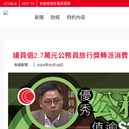
i-CABLE
HOY TV
有線寬頻及電訊服務
新聞
財經
特約內容
返回
議員倡2.7萬元公務員旅行獎轉派消
有線新聞
2026年05月18日