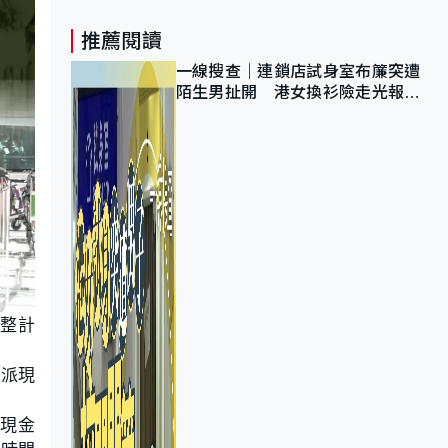
推薦閱讀
一線搜查｜連鎖店試身室布簾突遭
陌生男扯開 港女換衫險走光報
警 全港分店急換實體門
調整計
至派現
現金