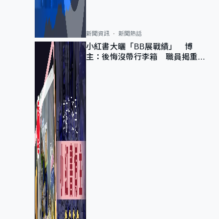
新聞資訊
新聞熱話
小紅書大曬「BB展戰績」 博
主：後悔沒帶行李箱 職員揭重複
入會「阻止唔到」