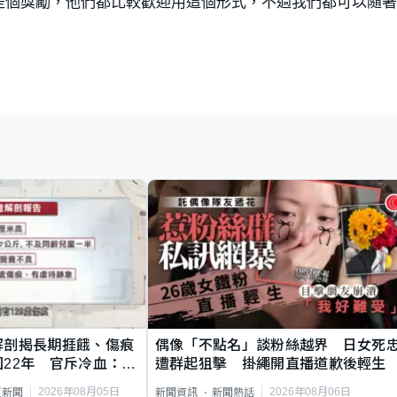
是個獎勵，他們都比較歡迎用這個形式，不過我們都可以隨
解剖揭長期捱餓、傷痕
偶像「不點名」談粉絲越界 日女死
22年 官斥冷血：同
遭群起狙擊 掛繩開直播道歉後輕生
2026年08月05日
2026年08月06日
頁新聞
新聞資訊
新聞熱話