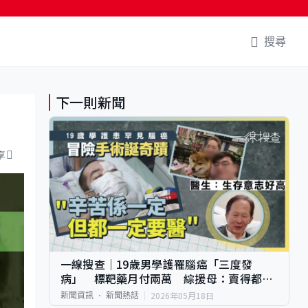
搜尋
下一則新聞
享
一線搜查｜19歲男學護罹腦癌「三度發
病」 標靶藥月付兩萬 綜援母：賣得都賣
晒
2026年05月18日
新聞資訊
新聞熱話