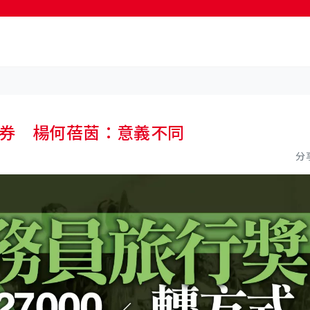
按輸入鍵開始搜尋
費券 楊何蓓茵：意義不同
分