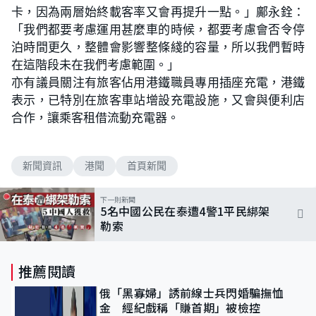
卡，因為兩層始終載客率又會再提升一點。」鄺永銓：
「我們都要考慮運用甚麼車的時候，都要考慮會否令停
泊時間更久，整體會影響整條綫的容量，所以我們暫時
在這階段未在我們考慮範圍。」
亦有議員關注有旅客佔用港鐵職員專用插座充電，港鐵
表示，已特別在旅客車站增設充電設施，又會與便利店
合作，讓乘客租借流動充電器。
新聞資訊
港聞
首頁新聞
下一則新聞
5名中國公民在泰遭4警1平民綁架
勒索
推薦閱讀
俄「黑寡婦」誘前線士兵閃婚騙撫恤
金 經紀戲稱「賺首期」被檢控