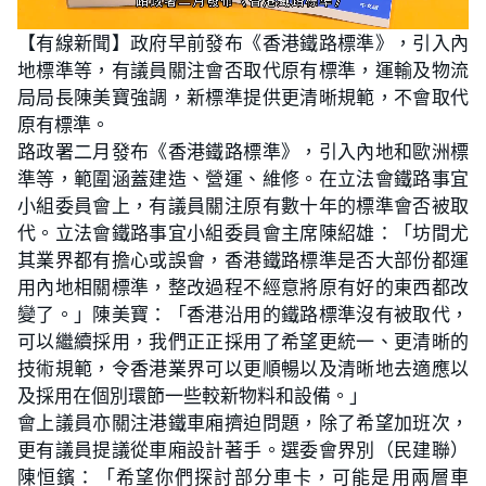
L
U
o
n
【有線新聞】政府早前發布《香港鐵路標準》，引入內
a
m
d
u
地標準等，有議員關注會否取代原有標準，運輸及物流
e
t
d
e
:
局局長陳美寶強調，新標準提供更清晰規範，不會取代
2
5
原有標準。
.
1
路政署二月發布《香港鐵路標準》，引入內地和歐洲標
9
%
準等，範圍涵蓋建造、營運、維修。在立法會鐵路事宜
小組委員會上，有議員關注原有數十年的標準會否被取
代。立法會鐵路事宜小組委員會主席陳紹雄：「坊間尤
其業界都有擔心或誤會，香港鐵路標準是否大部份都運
用內地相關標準，整改過程不經意將原有好的東西都改
變了。」陳美寶：「香港沿用的鐵路標準沒有被取代，
可以繼續採用，我們正正採用了希望更統一、更清晰的
技術規範，令香港業界可以更順暢以及清晰地去適應以
及採用在個別環節一些較新物料和設備。」
會上議員亦關注港鐵車廂擠迫問題，除了希望加班次，
更有議員提議從車廂設計著手。選委會界別（民建聯）
陳恒鑌：「希望你們探討部分車卡，可能是用兩層車