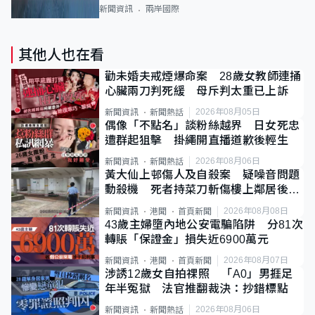
新聞資訊
兩岸國際
其他人也在看
勸未婚夫戒煙爆命案 28歲女教師連捅
心臟兩刀判死緩 母斥判太重已上訴
2026年08月05日
新聞資訊
新聞熱話
偶像「不點名」談粉絲越界 日女死忠
遭群起狙擊 掛繩開直播道歉後輕生
2026年08月06日
新聞資訊
新聞熱話
黃大仙上邨傷人及自殺案 疑噪音問題
動殺機 死者持菜刀斬傷樓上鄰居後墮
斃
2026年08月08日
新聞資訊
港聞
首頁新聞
43歲主婦墮內地公安電騙陷阱 分81次
轉賬「保證金」損失近6900萬元
2026年08月07日
新聞資訊
港聞
首頁新聞
涉誘12歲女自拍祼照 「A0」男捱足
年半冤獄 法官推翻裁決：抄錯標點
2026年08月06日
新聞資訊
新聞熱話