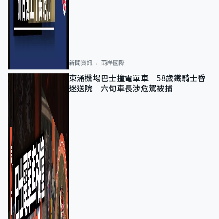
新聞資訊
兩岸國際
東涌機場巴士撞電單車 58歲鐵騎士昏
迷送院 六旬車長涉危駕被捕