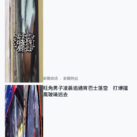
新聞資訊
新聞熱話
旺角男子凌晨追通宵巴士落空 打爆擋
風玻璃逃去