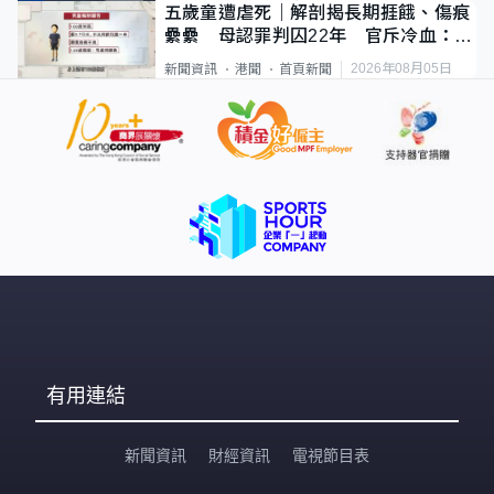
五歲童遭虐死｜解剖揭長期捱餓、傷痕
纍纍 母認罪判囚22年 官斥冷血：同
類案最惡劣
2026年08月05日
新聞資訊
港聞
首頁新聞
有用連結
新聞資訊
財經資訊
電視節目表