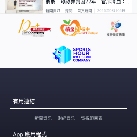
纍纍 母認罪判囚22年 官斥冷血：同
類案最惡劣
2026年08月05日
新聞資訊
港聞
首頁新聞
有用連結
新聞資訊
財經資訊
電視節目表
App
應用程式