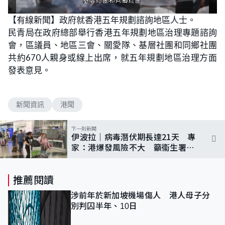
L
U
o
n
【有線新聞】政府就香港五年規劃諮詢地區人士。
a
m
d
u
民青局在政府總部舉行香港五年規劃地區治理專題諮詢
e
t
d
e
:
會，區議員、地區三會、關愛隊、基層社團和同鄉社團
1
0
共約670人親身或線上出席，就五年規劃地區治理方面
0
.
發表意見。
0
0
%
新聞資訊
港聞
下一則新聞
伊波拉｜病毒潛伏期長達21天 專
家：港爆發風險不大 籲衞生署留
意多次轉機旅客
推薦閱讀
涉前年於新加坡機場傷人 港人母子分
別判囚半年、10日