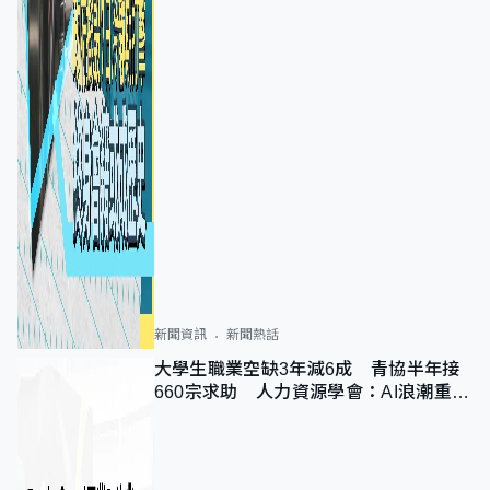
新聞資訊
新聞熱話
大學生職業空缺3年減6成 青協半年接
660宗求助 人力資源學會：AI浪潮重整
職位需求