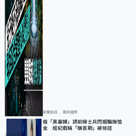
新聞資訊
兩岸國際
俄「黑寡婦」誘前線士兵閃婚騙撫恤
金 經紀戲稱「賺首期」被檢控