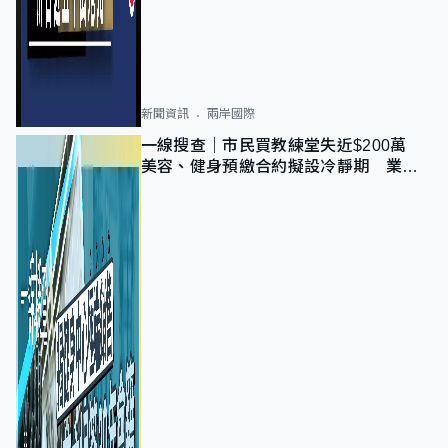
新聞資訊
兩岸國際
一線搜查｜市民買教練堂失近$200萬
美容、健身預繳合約擬設冷靜期 業界
憂退款計法對商戶不公