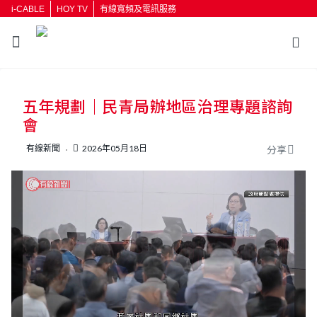
i-CABLE
HOY TV
有線寬頻及電訊服務
返回
五年規劃｜民青局辦地區治理專題諮詢
按輸入鍵開始搜尋
會
有線新聞
2026年05月18日
分享