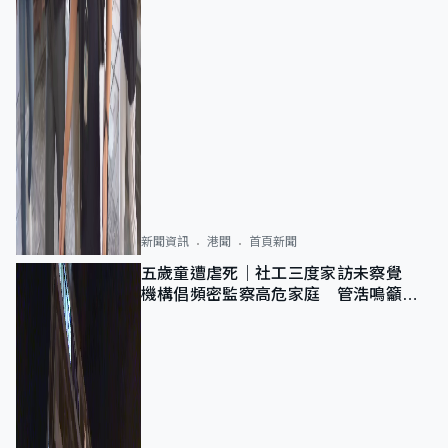
新聞資訊
港聞
首頁新聞
五歲童遭虐死｜社工三度家訪未察覺
機構倡頻密監察高危家庭 管浩鳴籲加
強跨部門協作