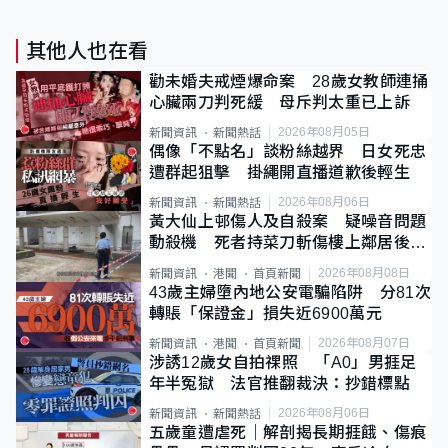
其他人也在看
勸未婚夫戒煙爆命案 28歲女教師連捅
心臟兩刀判死緩 母斥判太重已上訴
2026年08月05日
新聞資訊
新聞熱話
偶像「不點名」談粉絲越界 日女死忠
遭群起狙擊 掛繩開直播道歉後輕生
2026年08月06日
新聞資訊
新聞熱話
黃大仙上邨傷人及自殺案 疑噪音問題
動殺機 死者持菜刀斬傷樓上鄰居後墮
斃
2026年08月08日
新聞資訊
港聞
首頁新聞
43歲主婦墮內地公安電騙陷阱 分81次
轉賬「保證金」損失近6900萬元
2026年08月07日
新聞資訊
港聞
首頁新聞
涉誘12歲女自拍祼照 「A0」男捱足
年半冤獄 法官推翻裁決：抄錯標點
2026年08月06日
新聞資訊
新聞熱話
五歲童遭虐死｜解剖揭長期捱餓、傷痕