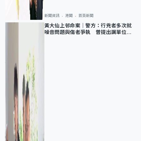
新聞資訊
港聞
首頁新聞
黃大仙上邨命案｜警方：行兇者多次就
噪音問題與傷者爭執 曾提出調單位已
獲批