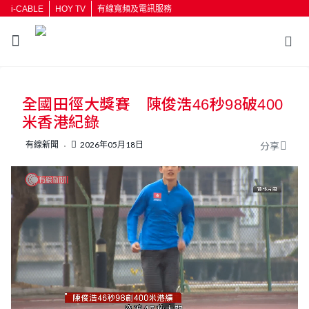
i-CABLE
HOY TV
有線寬頻及電訊服務
返回
全國田徑大獎賽 陳俊浩46秒98破400
按輸入鍵開始搜尋
米香港紀錄
有線新聞
2026年05月18日
分享