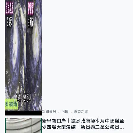
新聞資訊
港聞
首頁新聞
新皇崗口岸｜據悉政府擬本月中起辦至
少四場大型演練 動員逾三萬公務員人