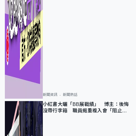
新聞資訊
新聞熱話
小紅書大曬「BB展戰績」 博主：後悔
沒帶行李箱 職員揭重複入會「阻止唔
到」