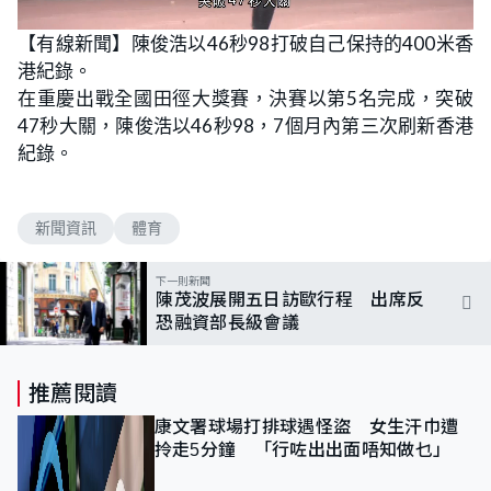
L
U
o
n
【有線新聞】陳俊浩以46秒98打破自己保持的400米香
a
m
d
u
港紀錄。
e
t
d
e
:
在重慶出戰全國田徑大獎賽，決賽以第5名完成，突破
1
0
47秒大關，陳俊浩以46秒98，7個月內第三次刷新香港
0
.
紀錄。
0
0
%
新聞資訊
體育
下一則新聞
陳茂波展開五日訪歐行程 出席反
恐融資部長級會議
推薦閱讀
康文署球場打排球遇怪盜 女生汗巾遭
拎走5分鐘 「行咗出出面唔知做乜」