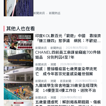
新聞資訊
新聞熱話
其他人也在看
印度KOL數百元「窮遊」中國 靠接濟
「嫌三嫌四」惹爭議 網民：不歡迎劣
質旅客
2026年08月02日
新聞資訊
新聞熱話
CHANEL四前員工串謀偷竊逾700件銷
毀品 分別判囚4至7年
2026年08月03日
新聞資訊
港聞
流感｜曾接種疫苗七歲男童染甲流死
亡 成今年首宗兒童感染離世個案
2026年08月04日
新聞資訊
港聞
首頁新聞
九龍城學生宿舍地盤39歲安全經理失
足 14樓墮至4樓工作台、送院不治
2026年08月03日
新聞資訊
港聞
五歲童遭虐死｜解剖揭長期捱餓、傷痕