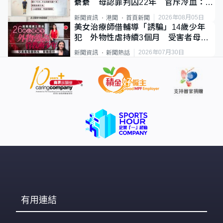
纍纍 母認罪判囚22年 官斥冷血：同
類案最惡劣
2026年08月05日
新聞資訊
港聞
首頁新聞
美女治療師借輔導「誘騙」14歲少年
犯 外物性虐持續3個月 受害者母：
要保護其他人
2026年07月30日
新聞資訊
新聞熱話
有用連結