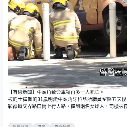
L
U
o
n
【有線新聞】牛頭角致命車禍再多一人死亡。
a
m
d
u
e
t
被的士撞倒的31歲明愛牛頭角牙科診所職員留醫五天
d
e
:
彩霞道交界路口衝上行人路，撞到兩名女途人，司機被
6
0
.
0
0
%
新聞資訊
港聞
首頁新聞