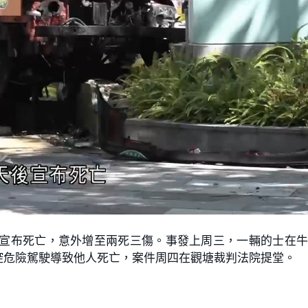
後宣布死亡，意外增至兩死三傷。事發上周三，一輛的士在
控危險駕駛導致他人死亡，案件周四在觀塘裁判法院提堂。