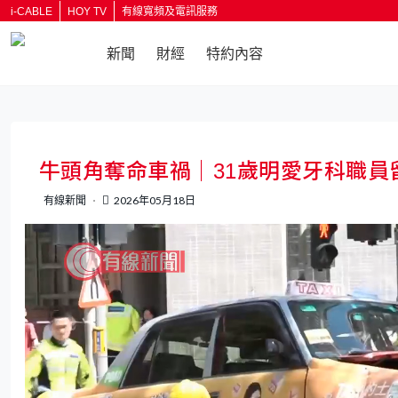
i-CABLE
HOY TV
有線寬頻及電訊服務
新聞
財經
特約內容
返回
牛頭角奪命車禍｜31歲明愛牙科職
有線新聞
2026年05月18日