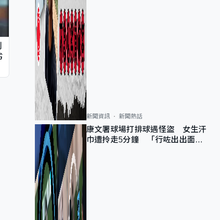
判
劣
新聞資訊
新聞熱話
康文署球場打排球遇怪盜 女生汗
巾遭拎走5分鐘 「行咗出出面唔
知做乜」