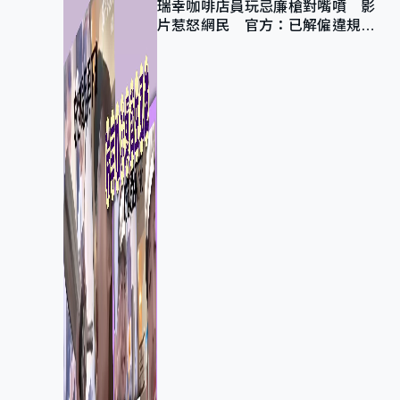
瑞幸咖啡店員玩忌廉槍對嘴噴 影
片惹怒網民 官方：已解僱違規員
工