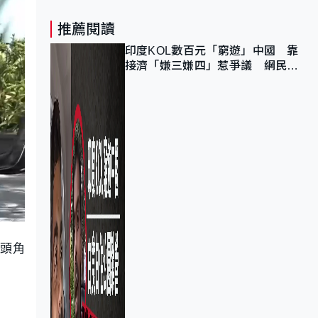
推薦閱讀
印度KOL數百元「窮遊」中國 靠
接濟「嫌三嫌四」惹爭議 網民：
不歡迎劣質旅客
牛頭角