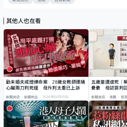
其他人也在看
勸未婚夫戒煙爆命案 28歲女教師連捅
五歲童遭虐死｜
心臟兩刀判死緩 母斥判太重已上訴
纍纍 母認罪判囚
類案最惡劣
2026年08月05日
新聞資訊
新聞熱話
新聞資訊
港聞
首