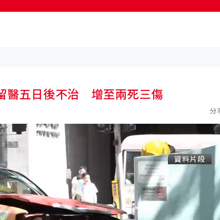
按輸入鍵開始搜尋
員留醫五日後不治 增至兩死三傷
分