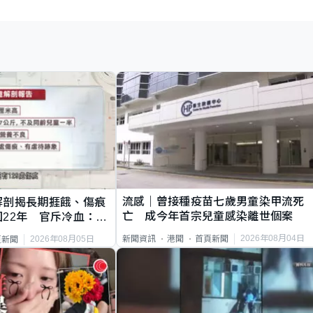
流感｜曾接種疫苗七歲男童染甲流死
解剖揭長期捱餓、傷痕
亡 成今年首宗兒童感染離世個案
22年 官斥冷血：同
2026年08月04日
新聞資訊
港聞
首頁新聞
2026年08月05日
頁新聞