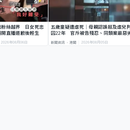
談粉絲越界 日女死忠
五歲童疑遭虐死｜母親認誤殺及虐兒
繩開直播道歉後輕生
囚22年 官斥被告殘忍、同類案最惡
2026年08月06日
2026年08月05日
新聞資訊
港聞