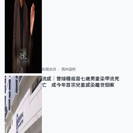
新聞資訊
兩岸國際
流感｜曾接種疫苗七歲男童染甲流死
亡 成今年首宗兒童感染離世個案