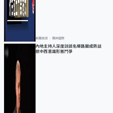
新聞資訊
兩岸國際
內地主持人深度訪談名導路蘭成熱話
掀中西意識形態鬥爭