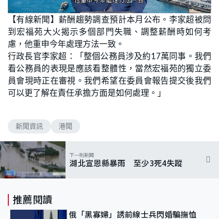
L
U
o
n
【有線新聞】薪酬趨勢調查預計本月公布。李家超被問
a
m
d
u
到宏福苑大火揭示多個部門失職、調整薪酬時如何考
e
t
d
e
:
慮，他重申今年處理方法一致。
5
2
行政長官李家超：「整個公務員涉及約17萬同事。我們
.
1
看公務員的表現是應該看整體性，當然宏福苑的獨立委
7
%
員會現時正在審視。我們希望在委員會報告提交後我們
可以更了解在責任承擔方面是如何處理。」
新聞資訊
港聞
下一則新聞
湖北宣恩縣暴雨 至少3死4失蹤
推薦閱讀
俄「黑寡婦」誘前線士兵閃婚騙撫恤