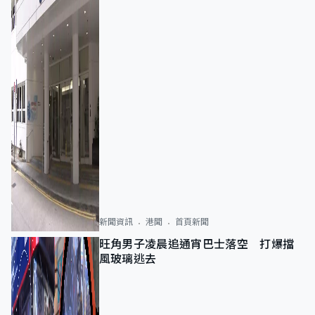
新聞資訊
港聞
首頁新聞
旺角男子凌晨追通宵巴士落空 打爆擋
風玻璃逃去