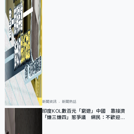
新聞資訊
新聞熱話
印度KOL數百元「窮遊」中國 靠接濟
「嫌三嫌四」惹爭議 網民：不歡迎劣
質旅客