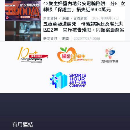
43歲主婦墮內地公安電騙陷阱 分81次
轉賬「保證金」損失近6900萬元
2026年08月07日
新聞資訊
港聞
首頁新聞
五歲童疑遭虐死｜母親認誤殺及虐兒判
囚22年 官斥被告殘忍、同類案最惡劣
2026年08月05日
新聞資訊
港聞
有用連結