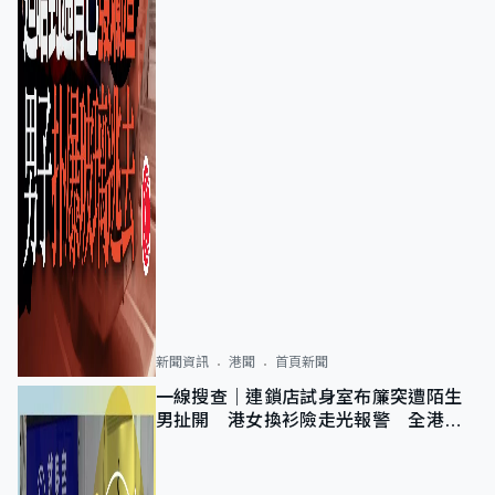
新聞資訊
港聞
首頁新聞
一線搜查｜連鎖店試身室布簾突遭陌生
男扯開 港女換衫險走光報警 全港分
店急換實體門