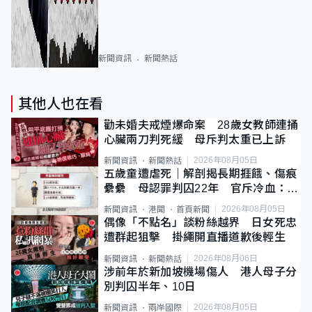
新聞資訊
新聞熱話
其他人也在看
勸未婚夫戒煙爆命案 28歲女教師連捅
心臟兩刀判死緩 母斥判太重已上訴
2026年08月05日
新聞資訊
新聞熱話
五歲童遭虐死｜解剖揭長期捱餓、傷痕
纍纍 母認罪判囚22年 官斥冷血：同
類案最惡劣
2026年08月05日
新聞資訊
港聞
首頁新聞
偶像「不點名」談粉絲越界 日女死忠
遭群起狙擊 掛繩開直播道歉後輕生
2026年08月06日
新聞資訊
新聞熱話
涉前年於新加坡機場傷人 港人母子分
別判囚半年、10日
2026年08月05日
新聞資訊
兩岸國際