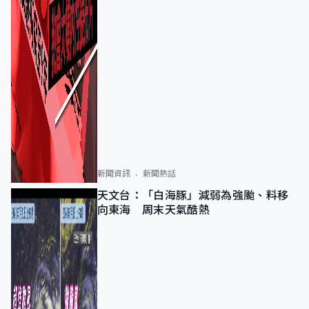
新聞資訊
新聞熱話
天文台：「白海豚」減弱為強颱、料移
向東海 周末天氣酷熱