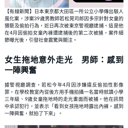
【有線新聞】日本東京都大田區一所公立小學傳出駭人
風化案，涉案39歲男教師若松晃司郎因多宗針對女童的
猥褻及偷拍行為，近日再次被東京警視廳逮捕。這是他
在4月因偷拍女童內褲遭逮捕後的第二次被捕，案件細
節曝光後，引發社會震驚與關注。
女生拖地意外走光 男師：感到
一陣興奮
據警視廳調查，若松今年4月因涉嫌違反偷拍性影像
罪，在學校教室內從後方用手機拍攝一名當時就讀小學
三年級、9歲女童拖地時的走光畫面而被捕。他在訊問
中承認犯行，並表示「看到女孩拖地時露出內褲，感到
一陣興奮，就拍了下來」。