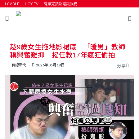
i-CABLE
HOY TV
有線寬頻及電訊服務
趁9歲女生拖地影裙底 「暖男」教師
稱興奮難抑 揭任教17年瘋狂偷拍
有線新聞
2026年05月19日
分享