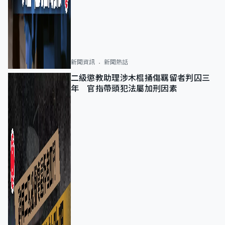
新聞資訊
新聞熱話
二級懲教助理涉木棍捅傷羈留者判囚三
年 官指帶頭犯法屬加刑因素