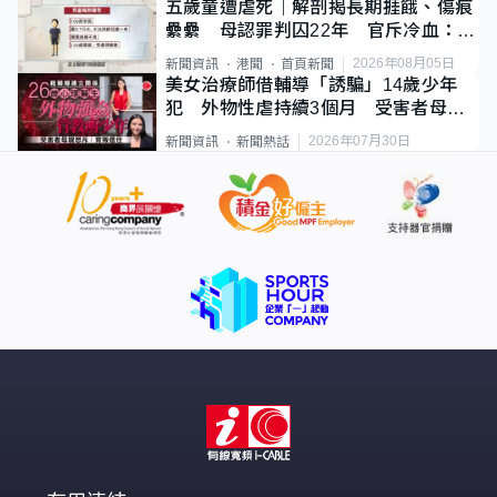
五歲童遭虐死｜解剖揭長期捱餓、傷痕
纍纍 母認罪判囚22年 官斥冷血：同
類案最惡劣
2026年08月05日
新聞資訊
港聞
首頁新聞
美女治療師借輔導「誘騙」14歲少年
犯 外物性虐持續3個月 受害者母：
要保護其他人
2026年07月30日
新聞資訊
新聞熱話