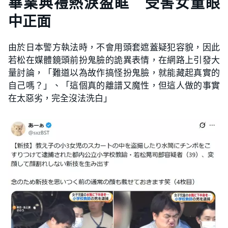
畢業典禮熱淚盈眶 受害女童眼
中正面
由於日本警方執法時，不會用頭套遮蓋疑犯容貌，因此
若松在媒體鏡頭前扮鬼臉的詭異表情，在網路上引發大
量討論，「難道以為故作搞怪扮鬼臉，就能藏起真實的
自己嗎？」、「這個真的離譜又魔性，但這人做的事實
在太惡劣，完全沒法洗白」