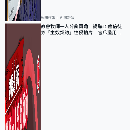
新聞資訊
新聞熱話
教會牧師一人分飾兩角 誘騙15歲信徒
簽「主奴契約」性侵拍片 官斥濫用教
友信任、二審判囚9年