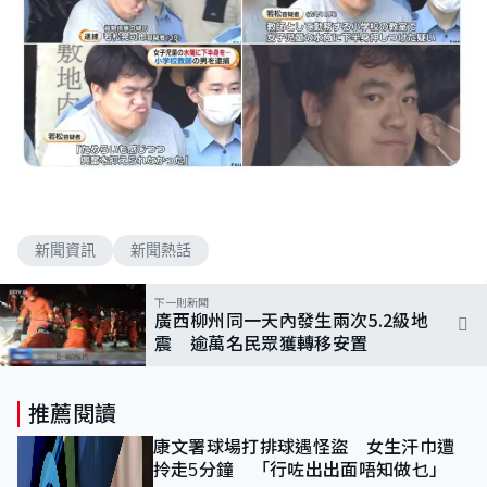
新聞資訊
新聞熱話
下一則新聞
廣西柳州同一天內發生兩次5.2級地
震 逾萬名民眾獲轉移安置
推薦閱讀
康文署球場打排球遇怪盜 女生汗巾遭
拎走5分鐘 「行咗出出面唔知做乜」