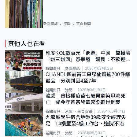
新聞資訊
港聞
首頁新聞
其他人也在看
印度KOL數百元「窮遊」中國 靠接濟
「嫌三嫌四」惹爭議 網民：不歡迎劣
質旅客
2026年08月02日
新聞資訊
新聞熱話
CHANEL四前員工串謀偷竊逾700件銷
毀品 分別判囚4至7年
2026年08月03日
新聞資訊
港聞
流感｜曾接種疫苗七歲男童染甲流死
亡 成今年首宗兒童感染離世個案
2026年08月04日
新聞資訊
港聞
首頁新聞
九龍城學生宿舍地盤39歲安全經理失
足 14樓墮至4樓工作台、送院不治
2026年08月03日
新聞資訊
港聞