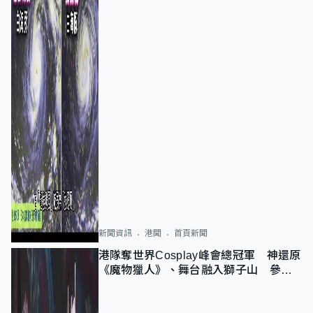
新聞資訊
港聞
首頁新聞
港隊奪世界Cosplay峰會總冠軍 神還原
《魔物獵人》、舞台融入獅子山 參賽
者：讓大家認識香港