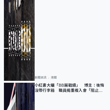
新聞資訊
港聞
小紅書大曬「BB展戰績」 博主：後悔
沒帶行李箱 職員揭重複入會「阻止唔
到」