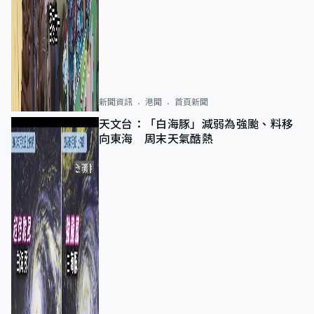
新聞資訊
港聞
首頁新聞
天文台：「白海豚」減弱為強颱、料移
向東海 周末天氣酷熱