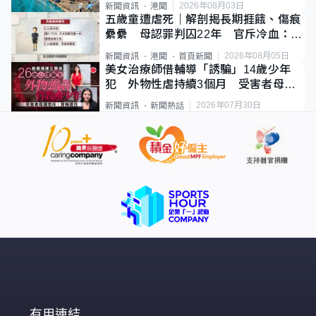
2026年08月03日
新聞資訊
港聞
五歲童遭虐死｜解剖揭長期捱餓、傷痕
纍纍 母認罪判囚22年 官斥冷血：同
類案最惡劣
2026年08月05日
新聞資訊
港聞
首頁新聞
美女治療師借輔導「誘騙」14歲少年
犯 外物性虐持續3個月 受害者母：
要保護其他人
2026年07月30日
新聞資訊
新聞熱話
有用連結