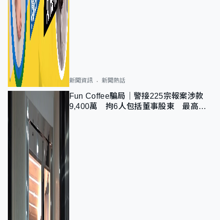
新聞資訊
新聞熱話
Fun Coffee騙局｜警接225宗報案涉款
9,400萬 拘6人包括董事股東 最高金
額一宗涉近千萬