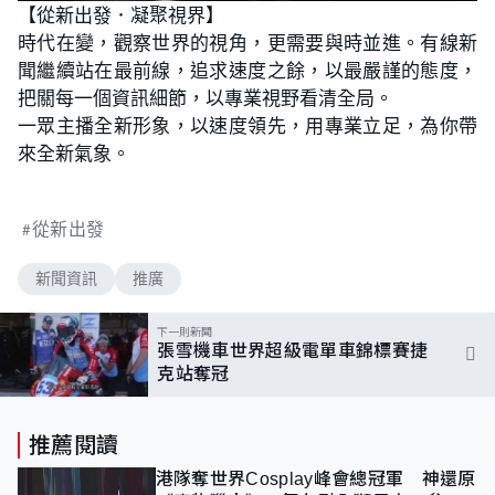
n
【從新出發．凝聚視界】
a
m
d
u
時代在變，觀察世界的視角，更需要與時並進。有線新
e
t
d
e
:
聞繼續站在最前線，追求速度之餘，以最嚴謹的態度，
1
0
把關每一個資訊細節，以專業視野看清全局。
0
.
一眾主播全新形象，以速度領先，用專業立足，為你帶
0
0
來全新氣象。
%
從新出發
新聞資訊
推廣
下一則新聞
張雪機車世界超級電單車錦標賽捷
克站奪冠
推薦閱讀
港隊奪世界Cosplay峰會總冠軍 神還原