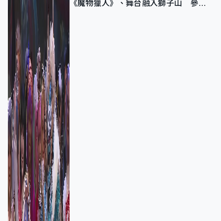
《魔物獵人》、舞台融入獅子山 參賽
者：讓大家認識香港