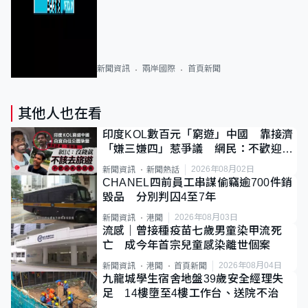
新聞資訊
兩岸國際
首頁新聞
其他人也在看
印度KOL數百元「窮遊」中國 靠接濟
「嫌三嫌四」惹爭議 網民：不歡迎劣
質旅客
2026年08月02日
新聞資訊
新聞熱話
CHANEL四前員工串謀偷竊逾700件銷
毀品 分別判囚4至7年
2026年08月03日
新聞資訊
港聞
流感｜曾接種疫苗七歲男童染甲流死
亡 成今年首宗兒童感染離世個案
2026年08月04日
新聞資訊
港聞
首頁新聞
九龍城學生宿舍地盤39歲安全經理失
足 14樓墮至4樓工作台、送院不治