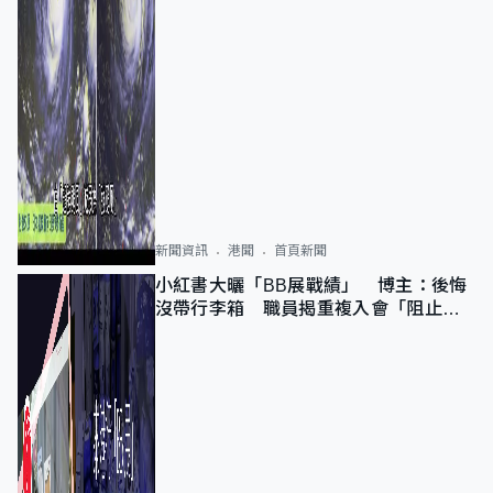
新聞資訊
港聞
首頁新聞
小紅書大曬「BB展戰績」 博主：後悔
沒帶行李箱 職員揭重複入會「阻止唔
到」