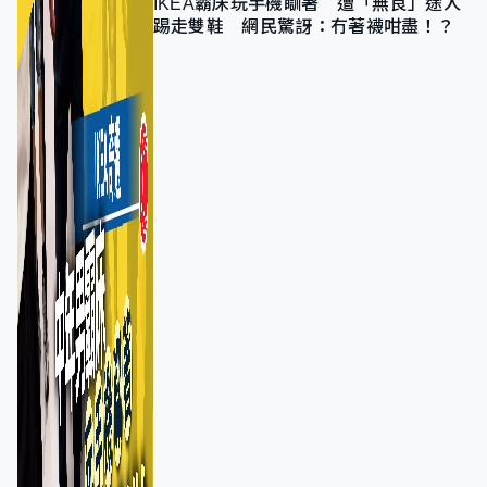
IKEA霸床玩手機瞓著 遭「無良」途人
踢走雙鞋 網民驚訝：冇著襪咁盡！？