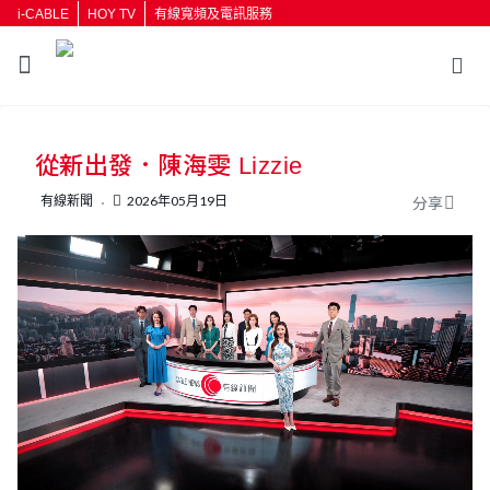
i-CABLE
HOY TV
有線寬頻及電訊服務
返回
從新出發．陳海雯 Lizzie
按輸入鍵開始搜尋
有線新聞
2026年05月19日
分享
L
U
o