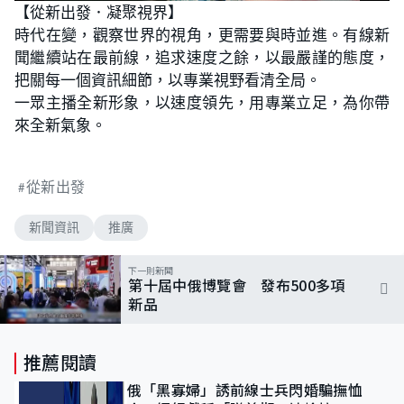
n
【從新出發．凝聚視界】
a
m
d
u
時代在變，觀察世界的視角，更需要與時並進。有線新
e
t
d
e
:
聞繼續站在最前線，追求速度之餘，以最嚴謹的態度，
1
0
把關每一個資訊細節，以專業視野看清全局。
0
.
一眾主播全新形象，以速度領先，用專業立足，為你帶
0
0
來全新氣象。
%
從新出發
新聞資訊
推廣
下一則新聞
第十屆中俄博覽會 發布500多項
新品
推薦閱讀
俄「黑寡婦」誘前線士兵閃婚騙撫恤