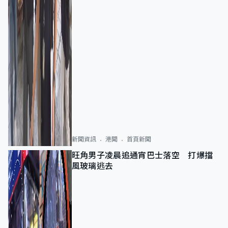
新聞資訊
港聞
首頁新聞
旺角男子凌晨追通宵巴士落空 打爆擋
風玻璃逃去