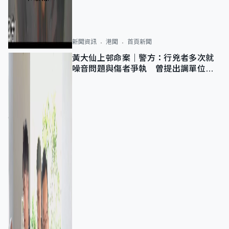
新聞資訊
港聞
首頁新聞
黃大仙上邨命案｜警方：行兇者多次就
噪音問題與傷者爭執 曾提出調單位已
獲批