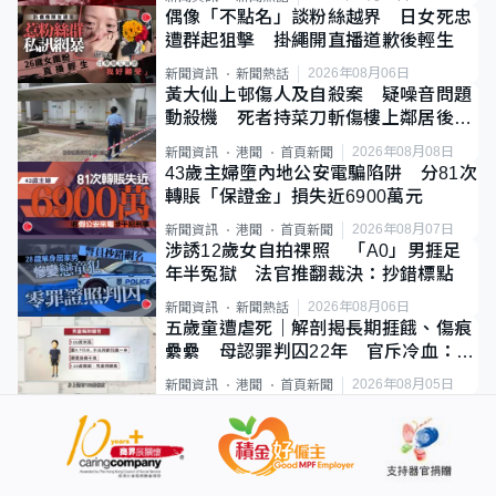
偶像「不點名」談粉絲越界 日女死忠
遭群起狙擊 掛繩開直播道歉後輕生
2026年08月06日
新聞資訊
新聞熱話
黃大仙上邨傷人及自殺案 疑噪音問題
動殺機 死者持菜刀斬傷樓上鄰居後墮
斃
2026年08月08日
新聞資訊
港聞
首頁新聞
43歲主婦墮內地公安電騙陷阱 分81次
轉賬「保證金」損失近6900萬元
2026年08月07日
新聞資訊
港聞
首頁新聞
涉誘12歲女自拍祼照 「A0」男捱足
年半冤獄 法官推翻裁決：抄錯標點
2026年08月06日
新聞資訊
新聞熱話
五歲童遭虐死｜解剖揭長期捱餓、傷痕
纍纍 母認罪判囚22年 官斥冷血：同
類案最惡劣
2026年08月05日
新聞資訊
港聞
首頁新聞