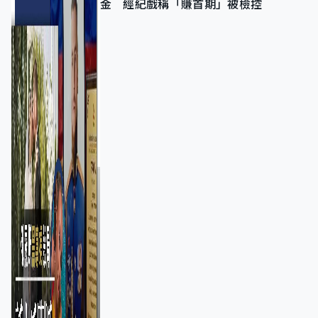
金 經紀戲稱「賺首期」被檢控