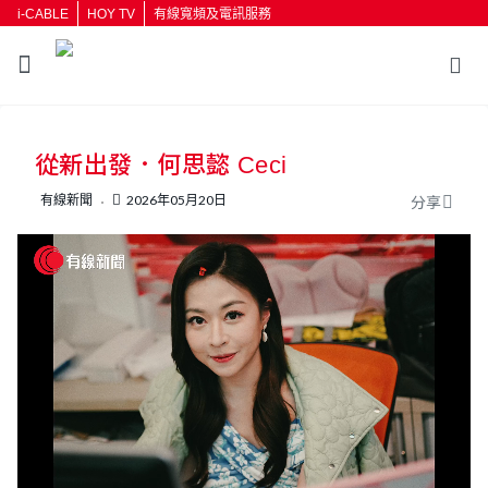
i-CABLE
HOY TV
有線寬頻及電訊服務
返回
從新出發．何思懿 Ceci
按輸入鍵開始搜尋
有線新聞
2026年05月20日
分享
L
U
o