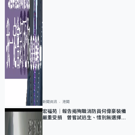
新聞資訊
港聞
宏福苑｜報告揭殉職消防員何偉豪裝備
嚴重受損 曾嘗試逃生、惜別無選擇下
棄裝備墮樓