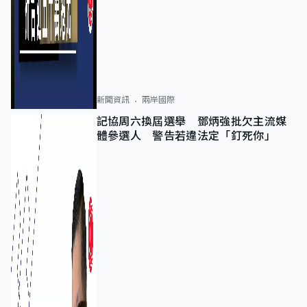
新聞資訊
兩岸國際
記協周六換屆選舉 鄧炳強批欠主流媒
體參選人 警告若違法定「釘死你」