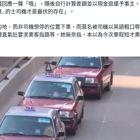
僅回應一聲「哦」，隨後自行計算差額並以現金退還予事主
廳…的士司機才是最伏的存在」。
的地、而非司機想停的位置下車，而莫名被司機以英語粗口
理直氣壯要求乘客指路等。她無奈指，本以為今次車程短才