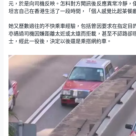
元，於是向司機反映。怎料對方聞訊後反應異常冷靜，
坦言自己在香港生活了一段時間，「個人感覺比起茶餐
她又歷數過往的不快乘車經驗，包括曾因要求在指定目
亦遇過司機因嫌距離太近或太遠而拒載，甚至不認路卻
士，經此一役後，決定以後還是乘搭網約車。