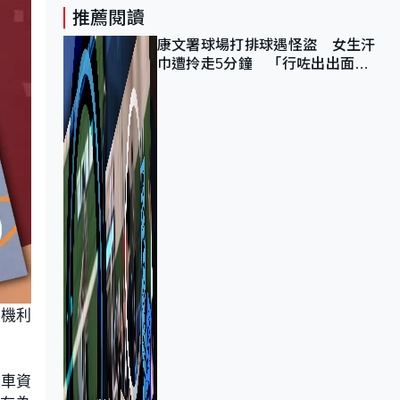
推薦閱讀
康文署球場打排球遇怪盜 女生汗
巾遭拎走5分鐘 「行咗出出面唔
知做乜」
司機利
示車資