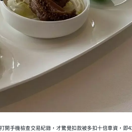
打開手機檢查交易紀錄，才驚覺扣款被多扣十倍車資，即4