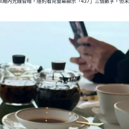
車廂內光線昏暗，隱約看見螢幕顯示「437」三個數字，但