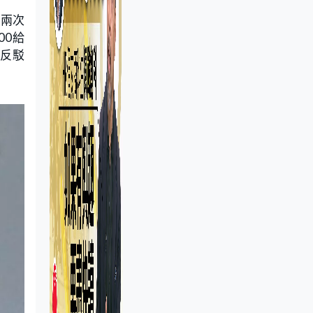
，兩次
00給
，反駁