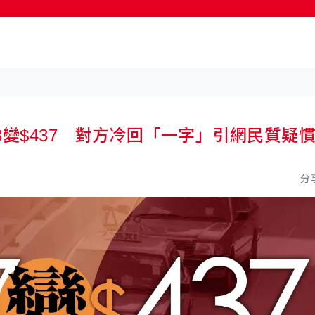
按輸入鍵開始搜尋
3變$437 對方冷回「一字」引網民質疑
分