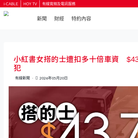
i-CABLE
HOY TV
有線寬頻及電訊服務
新聞
財經
特約內容
返回
小紅書女搭的士遭扣多十倍車資 $4
犯
有線新聞
2026年05月20日