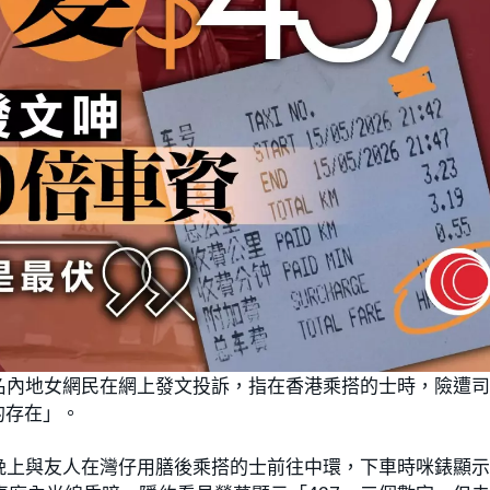
名內地女網民在網上發文投訴，指在香港乘搭的士時，險遭
的存在」。
晚上與友人在灣仔用膳後乘搭的士前往中環，下車時咪錶顯