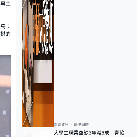
。事主
辱罵；
乘搭的
新聞資訊
兩岸國際
大學生職業空缺3年減6成 青協