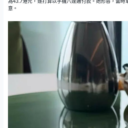
為43.7港元，遂打算以手機八達通付款。她形容，當時
意。