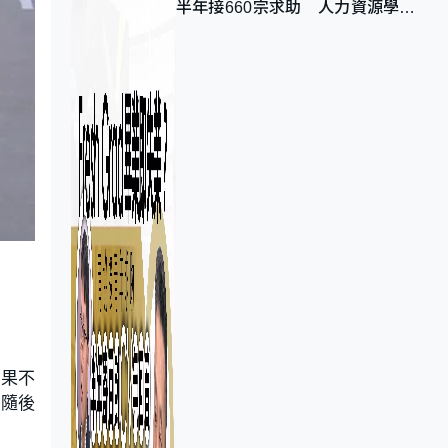
半年接660宗求助 人力資源學
會：AI浪潮重整職位需求
如果不
主隨後