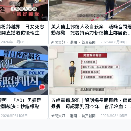
談粉絲越界 日女死忠
黃大仙上邨傷人及自殺案 疑噪音問
繩開直播道歉後輕生
動殺機 死者持菜刀斬傷樓上鄰居後
斃
2026年08月06日
2026年08月08日
新聞資訊
港聞
首頁新聞
祼照 「A0」男捱足
五歲童遭虐死｜解剖揭長期捱餓、傷
推翻裁決：抄錯標點
纍纍 母認罪判囚22年 官斥冷血：
類案最惡劣
2026年08月06日
2026年08月05日
新聞資訊
港聞
首頁新聞