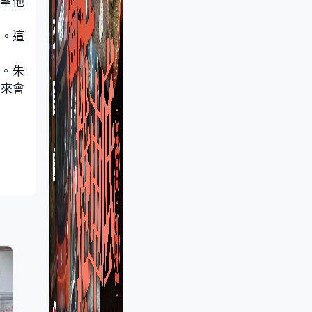
希望他
憶。這
情。朱
將來會