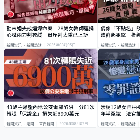
勸未婚夫戒煙爆命案 28歲女教師連捅
偶像「不點名」
心臟兩刀判死緩 母斥判太重已上訴
遭群起狙擊 掛
2026年08月05日
新聞資訊
新聞熱話
新聞資訊
新聞熱話
43歲主婦墮內地公安電騙陷阱 分81次
涉誘12歲女自拍
轉賬「保證金」損失近6900萬元
年半冤獄 法官
2026年08月07日
新聞資訊
港聞
首頁新聞
新聞資訊
新聞熱話