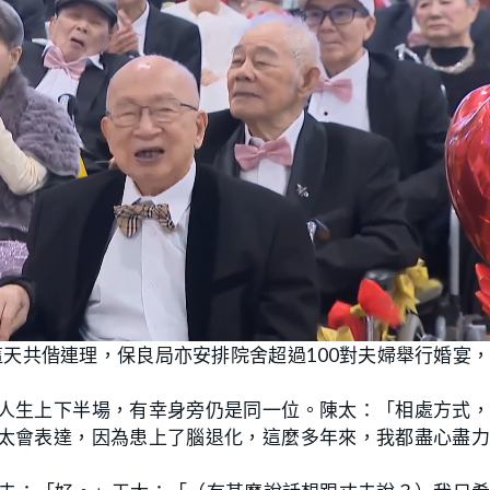
這天共偕連理，保良局亦安排院舍超過100對夫婦舉行婚宴
人生上下半場，有幸身旁仍是同一位。陳太：「相處方式，
太會表達，因為患上了腦退化，這麼多年來，我都盡心盡力