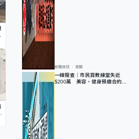
題
墮
新聞資訊
港聞
一線搜查｜市民買教練堂失近
$200萬 美容、健身預繳合約擬
設冷靜期 業界憂退款計法對商戶
不公
痕
同