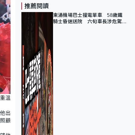
推薦閱讀
東涌機場巴士撞電單車 58歲鐵
騎士昏迷送院 六旬車長涉危駕被
捕
，重溫
他出
照顧