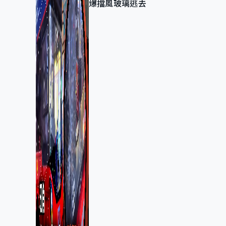
爆擋風玻璃逃去