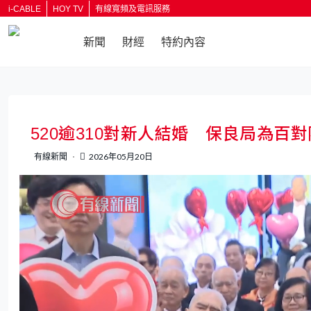
i-CABLE
HOY TV
有線寬頻及電訊服務
新聞
財經
特約內容
返回
520逾310對新人結婚 保良局為
有線新聞
2026年05月20日