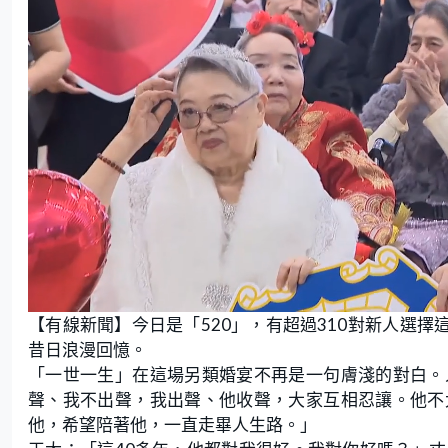
L
U
o
n
【有線新聞】今日是「520」，有超過310對新人選擇
a
m
d
u
e
t
昔日浪漫回憶。
d
e
:
「一世一生」在這場另類婚宴不再是一句膚淺的對白。
1
9
.
聲、我不出聲，我出聲、他收聲，大家互相忍讓。他不
8
3
他，希望陪著他，一直走畢人生路。」
%