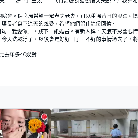
丈夫：「好。」王太：「（有甚麼說話想跟丈夫說？）我只
的院舍。保良局希望一眾老夫老妻，可以重溫昔日的浪漫回
，讓長者寫下這天的感受，希望他們留住這份回憶。
講句「我愛你」，簽下一紙婚書。有新人稱，天氣不影響心
，今天洗乾淨了，以後會是好好日子，不好的事情過去了，
比去年多40幾對。