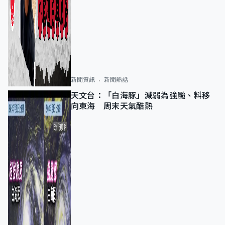
新聞資訊
新聞熱話
天文台：「白海豚」減弱為強颱、料移
向東海 周末天氣酷熱