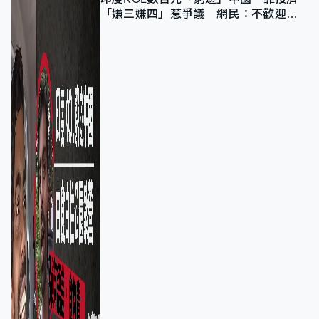
「嫌三嫌四」惹爭議 網民：不歡迎劣
質旅客