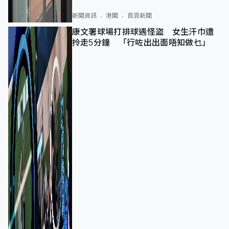
新聞資訊
港聞
首頁新聞
康文署球場打排球遇怪盜 女生汗巾遭
拎走5分鐘 「行咗出出面唔知做乜」