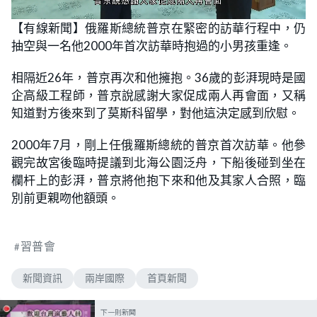
L
U
o
n
【有線新聞】俄羅斯總統普京在緊密的訪華行程中，仍
a
m
d
u
抽空與一名他2000年首次訪華時抱過的小男孩重逢。
e
t
d
e
:
6
相隔近26年，普京再次和他擁抱。36歲的彭湃現時是國
6
.
企高級工程師，普京說感謝大家促成兩人再會面，又稱
6
7
知道對方後來到了莫斯科留學，對他這決定感到欣慰。
%
2000年7月，剛上任俄羅斯總統的普京首次訪華。他參
觀完故宮後臨時提議到北海公園泛舟，下船後碰到坐在
欄杆上的彭湃，普京將他抱下來和他及其家人合照，臨
別前更親吻他額頭。
習普會
新聞資訊
兩岸國際
首頁新聞
下一則新聞