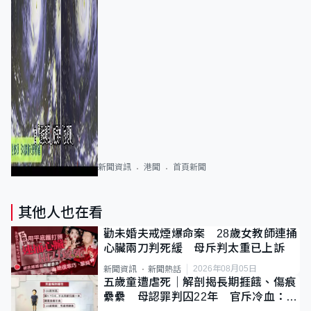
新聞資訊
港聞
首頁新聞
其他人也在看
勸未婚夫戒煙爆命案 28歲女教師連捅
心臟兩刀判死緩 母斥判太重已上訴
2026年08月05日
新聞資訊
新聞熱話
五歲童遭虐死｜解剖揭長期捱餓、傷痕
纍纍 母認罪判囚22年 官斥冷血：同