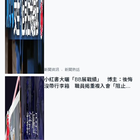
新聞資訊
新聞熱話
小紅書大曬「BB展戰績」 博主：後悔
沒帶行李箱 職員揭重複入會「阻止唔
到」