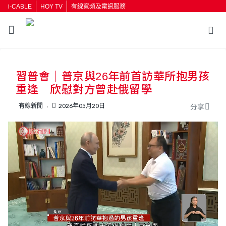
i-CABLE
HOY TV
有線寬頻及電訊服務
返回
習普會｜普京與26年前首訪華所抱男孩
按輸入鍵開始搜尋
重逢 欣慰對方曾赴俄留學
有線新聞
2026年05月20日
分享