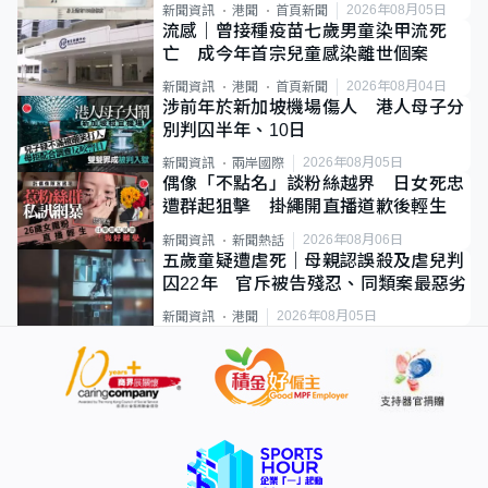
類案最惡劣
2026年08月05日
新聞資訊
港聞
首頁新聞
流感｜曾接種疫苗七歲男童染甲流死
亡 成今年首宗兒童感染離世個案
2026年08月04日
新聞資訊
港聞
首頁新聞
涉前年於新加坡機場傷人 港人母子分
別判囚半年、10日
2026年08月05日
新聞資訊
兩岸國際
偶像「不點名」談粉絲越界 日女死忠
遭群起狙擊 掛繩開直播道歉後輕生
2026年08月06日
新聞資訊
新聞熱話
五歲童疑遭虐死｜母親認誤殺及虐兒判
囚22年 官斥被告殘忍、同類案最惡劣
2026年08月05日
新聞資訊
港聞