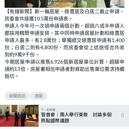
L
U
o
n
【有線新聞】新一輪居屋、綠置居及白居二截止申請，
a
m
d
u
房委會共接獲10.5萬份申請表。
e
t
d
e
:
申請人今年可一次過申請兩個計劃，超過六成半申請人
5
0
都採用精簡申請安排，其中同時申請居屋計劃和綠置居
.
0
申請人最多，有2.8萬份；單獨遞交綠置居申請有1,400
0
%
份；白居二則有4,800份，而房委會從上述途徑合共收
到約9萬9千份。
今期居屋申請以推售6,926個新居屋單位計算，超額申
請約13倍，房屋署相信申請者對資助出售單位需求持續
殷切。
新聞資訊
港聞
下一則新聞
習普會｜兩人舉行茶敘 討論多個
熱點國際議題