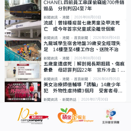
CHANEL四前員工串謀偷竊逾700件銷
毀品 分別判囚4至7年
2026年08月03日
新聞資訊
港聞
流感｜曾接種疫苗七歲男童染甲流死
亡 成今年首宗兒童感染離世個案
2026年08月04日
新聞資訊
港聞
首頁新聞
九龍城學生宿舍地盤39歲安全經理失
足 14樓墮至4樓工作台、送院不治
2026年08月03日
新聞資訊
港聞
五歲童遭虐死｜解剖揭長期捱餓、傷痕
纍纍 母認罪判囚22年 官斥冷血：同
類案最惡劣
2026年08月05日
新聞資訊
港聞
首頁新聞
美女治療師借輔導「誘騙」14歲少年
犯 外物性虐持續3個月 受害者母：
要保護其他人
2026年07月30日
新聞資訊
新聞熱話