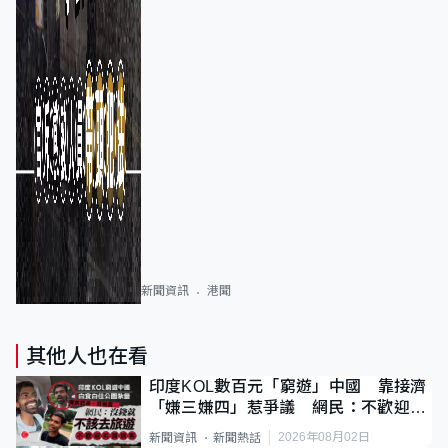
新聞資訊
港聞
其他人也在看
印度KOL數百元「窮遊」中國 靠接濟
「嫌三嫌四」惹爭議 網民：不歡迎劣
質旅客
2026年08月02日
新聞資訊
新聞熱話