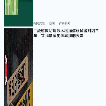
新聞資訊
港聞
首頁新聞
二級懲教助理涉木棍捅傷羈留者判囚三
年 官指帶頭犯法屬加刑因素