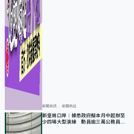
新聞資訊
新聞熱話
新皇崗口岸｜據悉政府擬本月中起辦至
少四場大型演練 動員逾三萬公務員人
次測試