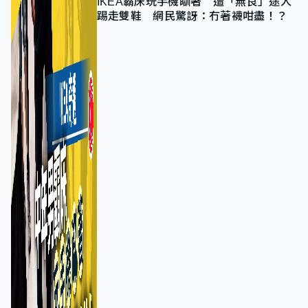
IKEA霸床玩手機瞓著 遭「無良」途人
踢走雙鞋 網民驚訝：冇著襪咁盡！？