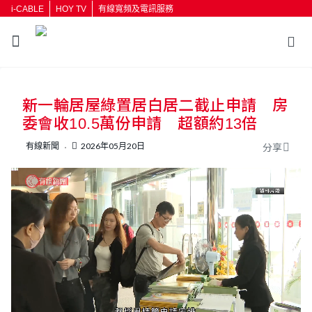
i-CABLE
HOY TV
有線寬頻及電訊服務
返回
新一輪居屋綠置居白居二截止申請 房
按輸入鍵開始搜尋
委會收10.5萬份申請 超額約13倍
有線新聞
2026年05月20日
分享