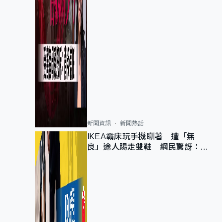
新聞資訊
新聞熱話
IKEA霸床玩手機瞓著 遭「無
良」途人踢走雙鞋 網民驚訝：冇
著襪咁盡！？