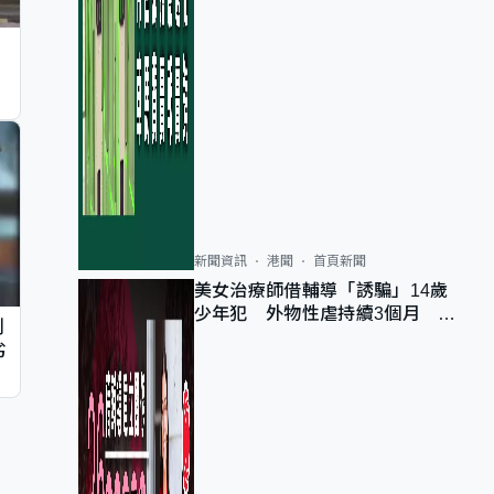
新聞資訊
港聞
首頁新聞
美女治療師借輔導「誘騙」14歲
少年犯 外物性虐持續3個月 受
判
害者母：要保護其他人
劣