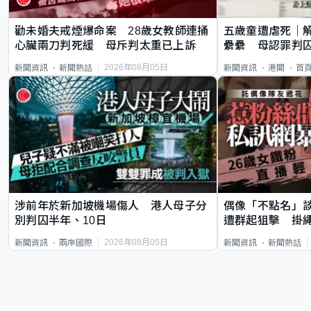
勸未婚夫戒煙爆命案 28歲女教師連捅
五歲童遭虐死｜
心臟兩刀判死緩 母斥判太重已上訴
纍纍 母認罪判囚
類案最惡劣
2026年08月05日
新聞資訊
新聞熱話
新聞資訊
港聞
首
涉前年於新加坡機場傷人 港人母子分
偶像「不點名」
別判囚半年、10日
遭群起狙擊 掛
2026年08月05日
新聞資訊
兩岸國際
新聞資訊
新聞熱話