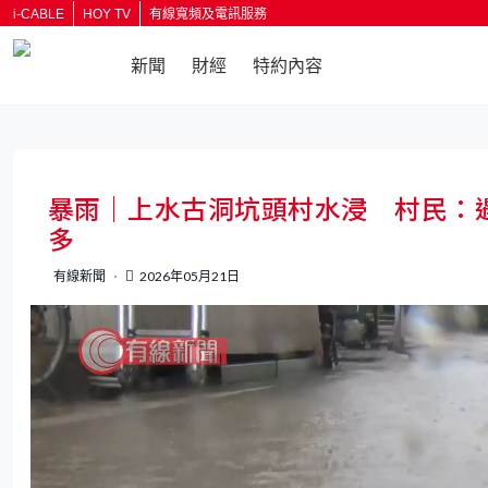
i-CABLE
HOY TV
有線寬頻及電訊服務
新聞
財經
特約內容
返回
暴雨｜上水古洞坑頭村水浸 村民：
多
有線新聞
2026年05月21日