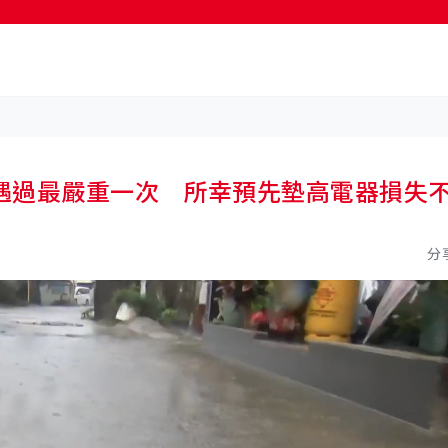
按輸入鍵開始搜尋
遇過最嚴重一次 所幸預先墊高電器損失
分