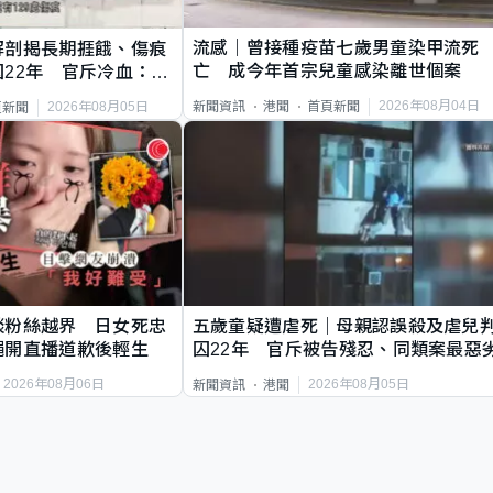
流感｜曾接種疫苗七歲男童染甲流死
解剖揭長期捱餓、傷痕
亡 成今年首宗兒童感染離世個案
22年 官斥冷血：同
2026年08月04日
新聞資訊
港聞
首頁新聞
2026年08月05日
頁新聞
談粉絲越界 日女死忠
五歲童疑遭虐死｜母親認誤殺及虐兒
繩開直播道歉後輕生
囚22年 官斥被告殘忍、同類案最惡
2026年08月06日
2026年08月05日
新聞資訊
港聞