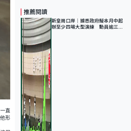
推薦閱讀
新皇崗口岸｜據悉政府擬本月中起
辦至少四場大型演練 動員逾三萬
公務員人次測試
但一直
」他形