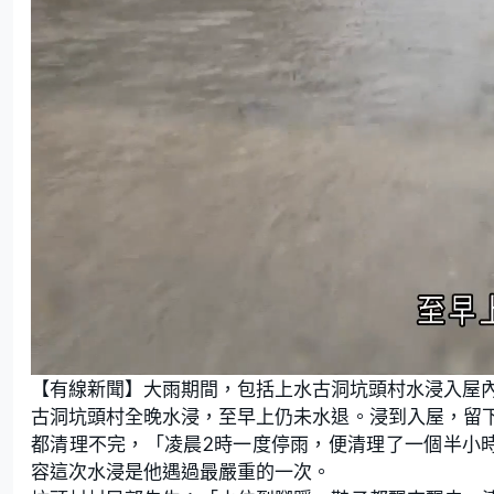
L
U
o
n
【有線新聞】大雨期間，包括上水古洞坑頭村水浸入屋
a
m
d
u
e
t
古洞坑頭村全晚水浸，至早上仍未水退。浸到入屋，留
d
e
:
都清理不完，「凌晨2時一度停雨，便清理了一個半小
2
5
.
容這次水浸是他遇過最嚴重的一次。
4
7
%