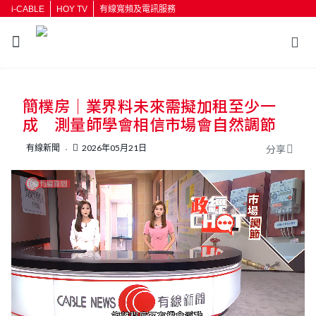
i-CABLE
HOY TV
有線寬頻及電訊服務
返回
簡樸房｜業界料未來需擬加租至少一
按輸入鍵開始搜尋
成 測量師學會相信市場會自然調節
有線新聞
2026年05月21日
分享