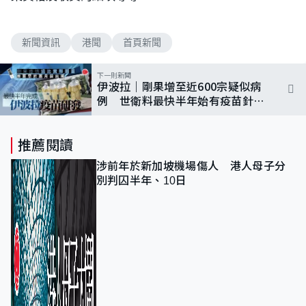
新聞資訊
港聞
首頁新聞
下一則新聞
伊波拉｜剛果增至近600宗疑似病
例 世衛料最快半年始有疫苗針對
現時流行變種病毒
推薦閱讀
涉前年於新加坡機場傷人 港人母子分
別判囚半年、10日