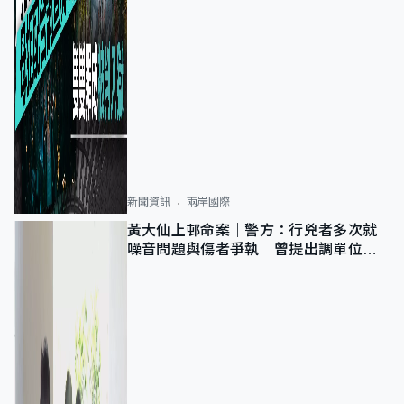
新聞資訊
兩岸國際
黃大仙上邨命案｜警方：行兇者多次就
噪音問題與傷者爭執 曾提出調單位已
獲批