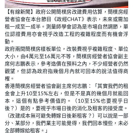
L
U
o
n
【有線新聞】政府公開簡樸房改建費用估算，簡樸房經
a
m
d
u
營者協會在本台節目《政經CHAT》表示，未來或需加
e
t
d
e
:
租一成至一成半。測量師學會認為是市場自然調節，單
2
0
位認證費用亦會視乎改造工程的複雜程度而有機會浮
.
8
動。
9
%
政府兩間簡樸房樣板單位，改裝費視乎複雜程度、單位
大小，由4萬元至16萬元不等，簡樸房經營者協會副主
席何志鵬表示，參考造價在預料之內，不少經營者仍然
觀望，但認為政府指幾個月內就可回本的說法值得商
榷。
香港簡樸房經營者協會副主席何志鵬：「其實我們的租
金會上升10至15%左右，但是不是真的幾個月就能回
本，這個有點參考價值的。（10至15%也要視乎日
後？）是的，要視乎市場日後的消化及租客的接受度。
（改建成本無可避免轉嫁日後新租客？）可以說是一部
分、某部分，我們業主可能覺得，我們回本慢些，未必
全部轉嫁給租客。」