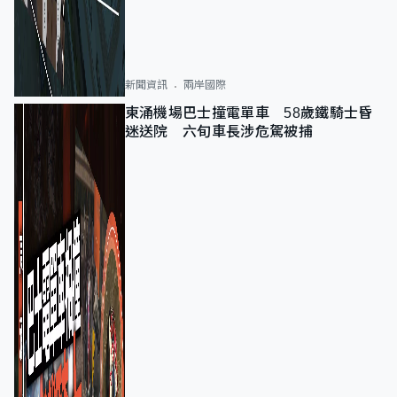
新聞資訊
兩岸國際
東涌機場巴士撞電單車 58歲鐵騎士昏
迷送院 六旬車長涉危駕被捕