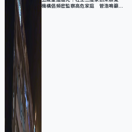
機構倡頻密監察高危家庭 管浩鳴籲加
強跨部門協作