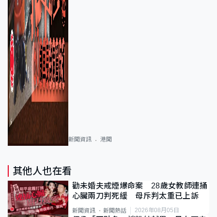
新聞資訊
港聞
其他人也在看
勸未婚夫戒煙爆命案 28歲女教師連捅
心臟兩刀判死緩 母斥判太重已上訴
2026年08月05日
新聞資訊
新聞熱話