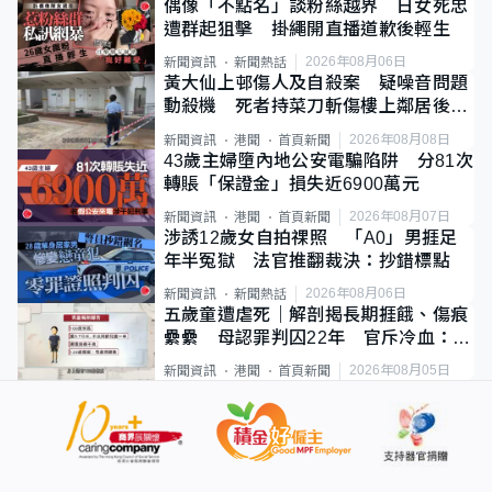
偶像「不點名」談粉絲越界 日女死忠
遭群起狙擊 掛繩開直播道歉後輕生
2026年08月06日
新聞資訊
新聞熱話
黃大仙上邨傷人及自殺案 疑噪音問題
動殺機 死者持菜刀斬傷樓上鄰居後墮
斃
2026年08月08日
新聞資訊
港聞
首頁新聞
43歲主婦墮內地公安電騙陷阱 分81次
轉賬「保證金」損失近6900萬元
2026年08月07日
新聞資訊
港聞
首頁新聞
涉誘12歲女自拍祼照 「A0」男捱足
年半冤獄 法官推翻裁決：抄錯標點
2026年08月06日
新聞資訊
新聞熱話
五歲童遭虐死｜解剖揭長期捱餓、傷痕
纍纍 母認罪判囚22年 官斥冷血：同
類案最惡劣
2026年08月05日
新聞資訊
港聞
首頁新聞