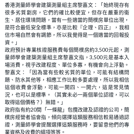
香港測量師學會建築測量組主席黎嘉文：「始終現存有
很多劣質劏房，它們的確比較便宜，但存在嚴重的衞
生、居住環境問題，當有一些適當的簡樸房單位出現，
是符合最低安全標準，亦是比較『企理、四正』，我相
信市場自然會有調節，所以我覺得是一個適當的回報投
資。」
政府預計專業核證服務費每個簡樸房約3,500元起，測
量師學會建築測量組主席黎嘉文指，3,500元是基本入
場消費，視乎改建程度、單位多寡，有機會向上浮動。
黎嘉文：「因為當有些較劣質的單位，可能有結構問
題、防水其他等，相應工作比較多要處理，所以我相信
這個收費會浮動，可能一開四、一開六，這是常見情
況，也可以是標準。（其實未必一兩個單位認證，可以
取得這個價格？）無錯。」
政府指有約20間「一條龍」包攬改建及認證的公司，簡
樸房經營者協會指，傾向選擇這類服務相信較易通過認
證，測量師學會提醒選擇這類服務時，要留意他們的專
業資格及收費的細項等等。