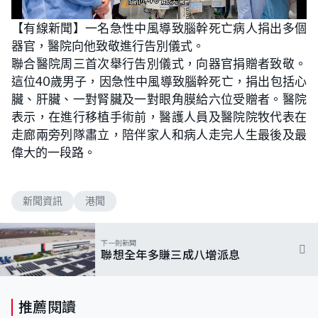
L
U
o
n
【有線新聞】一名急性中風導致腦幹死亡病人捐出多個
a
m
d
u
器官，醫院向他致敬進行告別儀式。
e
t
d
e
:
聯合醫院周三首次舉行告別儀式，向器官捐贈者致敬。
7
3
這位40歲男子，因急性中風導致腦幹死亡，捐出包括心
.
1
臟、肝臟、一對腎臟及一對眼角膜給六位受贈者。醫院
7
%
表示，在進行移植手術前，醫護人員及醫院院牧代表在
走廊兩旁列隊肅立，陪伴家人和病人走完人生最後及最
偉大的一段路。
新聞資訊
港聞
下一則新聞
聯想全年多賺三成八增派息
推薦閱讀