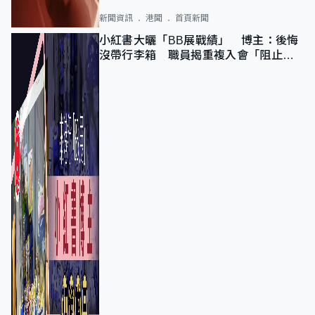
新聞資訊
港聞
首頁新聞
小紅書大曬「BB展戰績」 博主：後悔
沒帶行李箱 職員揭重複入會「阻止唔
到」