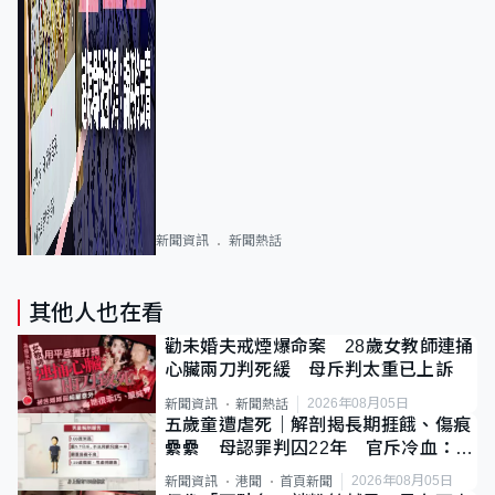
新聞資訊
新聞熱話
其他人也在看
勸未婚夫戒煙爆命案 28歲女教師連捅
心臟兩刀判死緩 母斥判太重已上訴
2026年08月05日
新聞資訊
新聞熱話
五歲童遭虐死｜解剖揭長期捱餓、傷痕
纍纍 母認罪判囚22年 官斥冷血：同
類案最惡劣
2026年08月05日
新聞資訊
港聞
首頁新聞