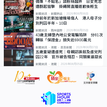
偶像「不點名」談粉絲越界 日女死忠
遭群起狙擊 掛繩開直播道歉後輕生
2026年08月06日
新聞資訊
新聞熱話
涉前年於新加坡機場傷人 港人母子分
別判囚半年、10日
2026年08月05日
新聞資訊
兩岸國際
43歲主婦墮內地公安電騙陷阱 分81次
轉賬「保證金」損失近6900萬元
2026年08月07日
新聞資訊
港聞
首頁新聞
五歲童疑遭虐死｜母親認誤殺及虐兒判
囚22年 官斥被告殘忍、同類案最惡劣
2026年08月05日
新聞資訊
港聞