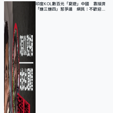
印度KOL數百元「窮遊」中國 靠接濟
「嫌三嫌四」惹爭議 網民：不歡迎劣
質旅客