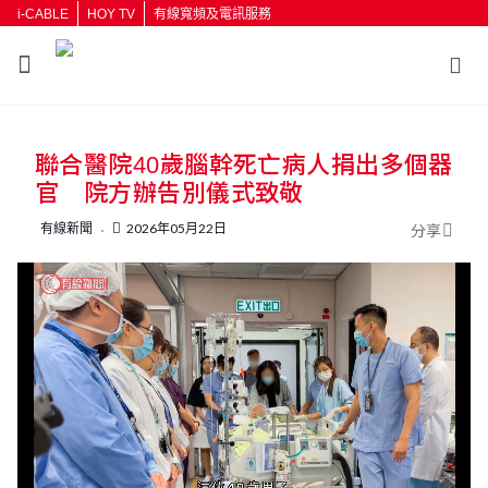
i-CABLE
HOY TV
有線寬頻及電訊服務
返回
聯合醫院40歲腦幹死亡病人捐出多個器
按輸入鍵開始搜尋
官 院方辦告別儀式致敬
有線新聞
2026年05月22日
分享