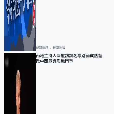
新聞資訊
新聞熱話
內地主持人深度訪談名導路蘭成熱話
掀中西意識形態鬥爭