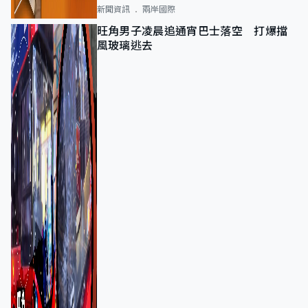
新聞資訊
兩岸國際
旺角男子凌晨追通宵巴士落空 打爆擋
風玻璃逃去