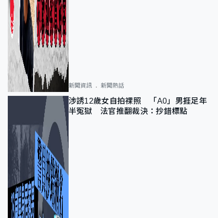
新聞資訊
新聞熱話
涉誘12歲女自拍祼照 「A0」男捱足年
半冤獄 法官推翻裁決：抄錯標點