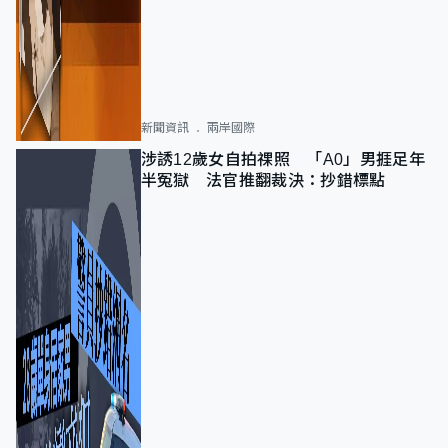
新聞資訊
兩岸國際
涉誘12歲女自拍祼照 「A0」男捱足年
半冤獄 法官推翻裁決：抄錯標點