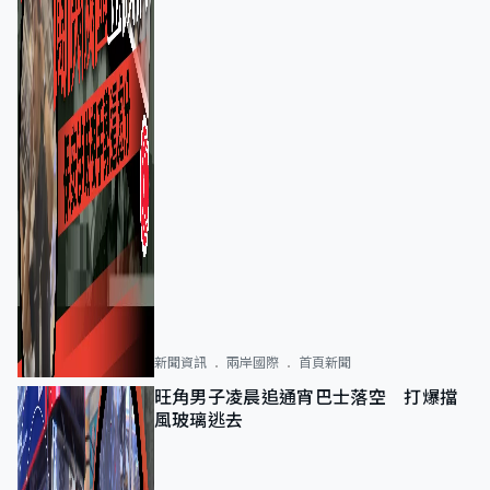
新聞資訊
兩岸國際
首頁新聞
旺角男子凌晨追通宵巴士落空 打爆擋
風玻璃逃去