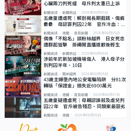
心臟兩刀判死緩 母斥判太重已上訴
2026年08月05日
新聞資訊
新聞熱話
五歲童遭虐死｜解剖揭長期捱餓、傷痕
纍纍 母認罪判囚22年 官斥冷血：同
類案最惡劣
2026年08月05日
新聞資訊
港聞
首頁新聞
偶像「不點名」談粉絲越界 日女死忠
遭群起狙擊 掛繩開直播道歉後輕生
2026年08月06日
新聞資訊
新聞熱話
涉前年於新加坡機場傷人 港人母子分
別判囚半年、10日
2026年08月05日
新聞資訊
兩岸國際
43歲主婦墮內地公安電騙陷阱 分81次
轉賬「保證金」損失近6900萬元
2026年08月07日
新聞資訊
港聞
首頁新聞
五歲童疑遭虐死｜母親認誤殺及虐兒判
囚22年 官斥被告殘忍、同類案最惡劣
2026年08月05日
新聞資訊
港聞