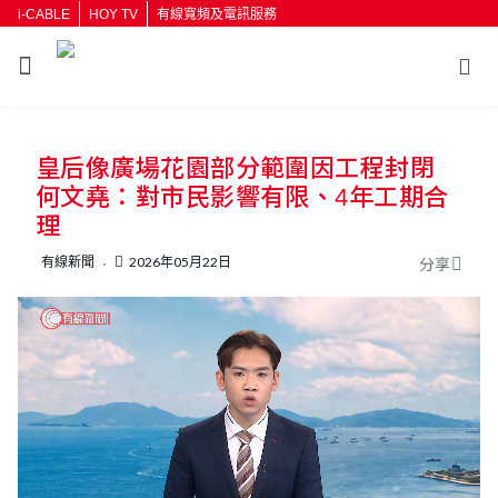
i-CABLE
HOY TV
有線寬頻及電訊服務
返回
皇后像廣場花園部分範圍因工程封閉
按輸入鍵開始搜尋
何文堯：對市民影響有限、4年工期合
理
有線新聞
2026年05月22日
分享