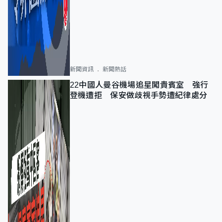
新聞資訊
新聞熱話
22中國人曼谷機場追星闖貴賓室 強行
登機遭拒 保安做歧視手勢遭紀律處分