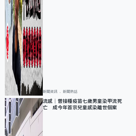
新聞資訊
新聞熱話
流感｜曾接種疫苗七歲男童染甲流死
亡 成今年首宗兒童感染離世個案