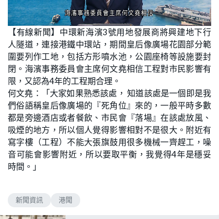
L
U
o
n
【有線新聞】中環新海濱3號用地發展商將興建地下行
a
m
d
u
人隧道，連接港鐵中環站，期間皇后像廣場花園部分範
e
t
d
e
:
圍要列作工地，包括方形噴水池，公園座椅等設施要封
4
6
閉。海濱事務委員會主席何文堯相信工程對市民影響有
.
1
限，又認為4年的工程期合理。
5
%
何文堯：「大家如果熟悉該處， 知道該處是一個即是我
們俗語稱皇后像廣場的『死角位』來的，一般平時多數
都是旁邊酒店或者餐飲、市民會『落場』在該處放風、
吸煙的地方，所以個人覺得影響相對不是很大。附近有
寫字樓（工程）不能大張旗鼓用很多機械一齊趕工，噪
音可能會影響附近，所以要取平衡，我覺得4年是穩妥
時間。」
新聞資訊
港聞