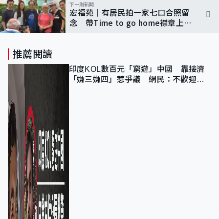
下一則新聞
宏福苑｜有居民拍一家七口合照留
念 帶Time to go home襟章上樓
執拾
推薦閱讀
印度KOL數百元「窮遊」中國 靠接濟
「嫌三嫌四」惹爭議 網民：不歡迎劣
質旅客