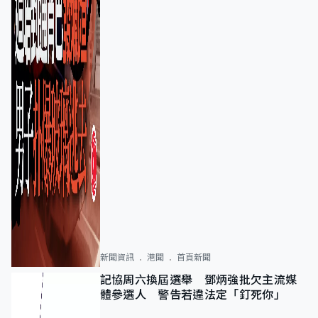
新聞資訊
港聞
首頁新聞
記協周六換屆選舉 鄧炳強批欠主流媒
體參選人 警告若違法定「釘死你」