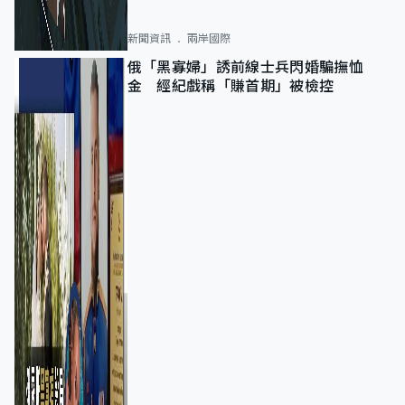
新聞資訊
兩岸國際
俄「黑寡婦」誘前線士兵閃婚騙撫恤
金 經紀戲稱「賺首期」被檢控