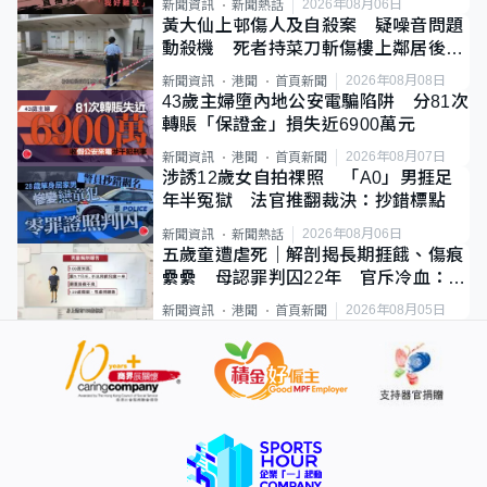
2026年08月06日
新聞資訊
新聞熱話
黃大仙上邨傷人及自殺案 疑噪音問題
動殺機 死者持菜刀斬傷樓上鄰居後墮
斃
2026年08月08日
新聞資訊
港聞
首頁新聞
43歲主婦墮內地公安電騙陷阱 分81次
轉賬「保證金」損失近6900萬元
2026年08月07日
新聞資訊
港聞
首頁新聞
涉誘12歲女自拍祼照 「A0」男捱足
年半冤獄 法官推翻裁決：抄錯標點
2026年08月06日
新聞資訊
新聞熱話
五歲童遭虐死｜解剖揭長期捱餓、傷痕
纍纍 母認罪判囚22年 官斥冷血：同
類案最惡劣
2026年08月05日
新聞資訊
港聞
首頁新聞