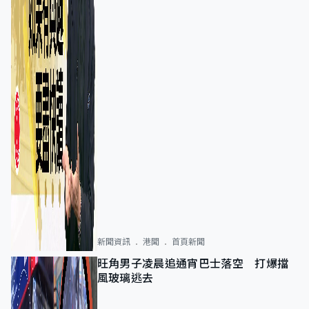
新聞資訊
港聞
首頁新聞
旺角男子凌晨追通宵巴士落空 打爆擋
風玻璃逃去