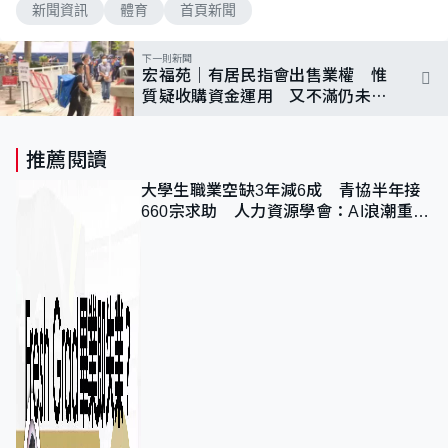
新聞資訊
體育
首頁新聞
下一則新聞
宏福苑｜有居民指會出售業權 惟
質疑收購資金運用 又不滿仍未召
開業主大會
推薦閱讀
大學生職業空缺3年減6成 青協半年接
660宗求助 人力資源學會：AI浪潮重整
職位需求