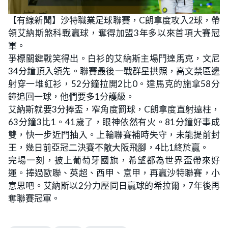
【有線新聞】沙特職業足球聯賽，C朗拿度攻入2球，帶
領艾納斯煞科戰贏球，奪得加盟3年多以來首項大賽冠
軍。
爭標關鍵戰笑得出。白衫的艾納斯主場鬥達馬克，文尼
34分鐘頂入領先。聯賽最後一戰群星拱照，高文禁區邊
射穿一堆紅衫，52分鐘拉開2比0。達馬克的施拿58分
鐘追回一球，他們要多1分護級。
艾納斯就要3分捧盃，窄角度罰球，C朗拿度直射遠柱，
63分鐘3比1。41歲了，眼神依然有火。81分鐘好事成
雙，快一步近門抽入。上輪聯賽補時失守，未能提前封
王，幾日前亞冠二決賽不敵大阪飛腳，4比1終於贏。
完場一刻，披上葡萄牙國旗，希望都為世界盃帶來好
運。捧過歐聯、英超、西甲、意甲，再贏沙特聯賽，小
意思吧。艾納斯以2分力壓同日贏球的希拉爾，7年後再
奪聯賽冠軍。