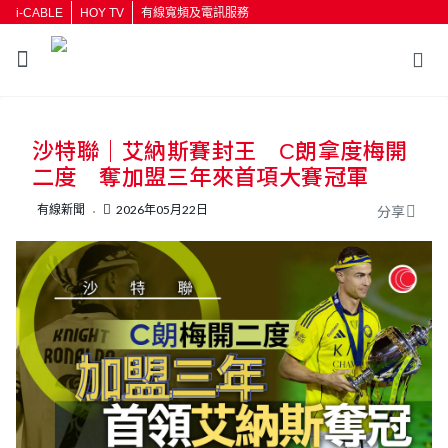
i-CABLE
HOY TV
有線寬頻及電訊服務
返回
沙特聯｜艾納斯賽封王 C朗拿度梅開
按輸入鍵開始搜尋
二度 奪加盟三年來首項大賽冠軍
有線新聞
2026年05月22日
分享