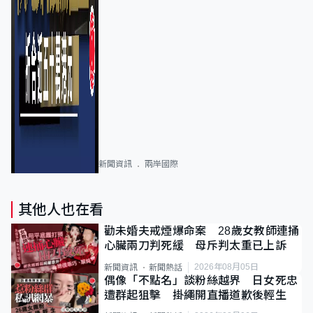
新聞資訊
兩岸國際
其他人也在看
勸未婚夫戒煙爆命案 28歲女教師連捅
心臟兩刀判死緩 母斥判太重已上訴
2026年08月05日
新聞資訊
新聞熱話
偶像「不點名」談粉絲越界 日女死忠
遭群起狙擊 掛繩開直播道歉後輕生