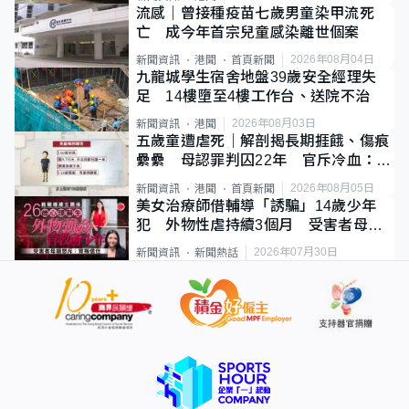
流感｜曾接種疫苗七歲男童染甲流死
亡 成今年首宗兒童感染離世個案
2026年08月04日
新聞資訊
港聞
首頁新聞
九龍城學生宿舍地盤39歲安全經理失
足 14樓墮至4樓工作台、送院不治
2026年08月03日
新聞資訊
港聞
五歲童遭虐死｜解剖揭長期捱餓、傷痕
纍纍 母認罪判囚22年 官斥冷血：同
類案最惡劣
2026年08月05日
新聞資訊
港聞
首頁新聞
美女治療師借輔導「誘騙」14歲少年
犯 外物性虐持續3個月 受害者母：
要保護其他人
2026年07月30日
新聞資訊
新聞熱話