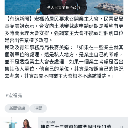
L
U
o
n
【有線新聞】宏福苑居民要求召開業主大會，民青局局
a
m
d
u
長麥美娟表示，合安向土地審裁處申請延期是希望有更
e
t
d
e
:
多時間處理大會安排，強調業主大會不能處理個別單位
5
7
是否出售業權予政府。
.
6
民政及青年事務局局長麥美娟：「如果在一些業主就其
9
%
個別單位的處理，這是私人地方，是業主自己的考慮，
並不是透過業主大會去處理。如果一個業主考慮是否出
售其私人單位、他自己的單位，其實是按照自己的情況
去考慮。其實跟開不開業主大會根本不應該掛鈎。」
宏福苑
新聞資訊
港聞
下一則新聞
神舟二十三號飛船瞄準周日晚11時