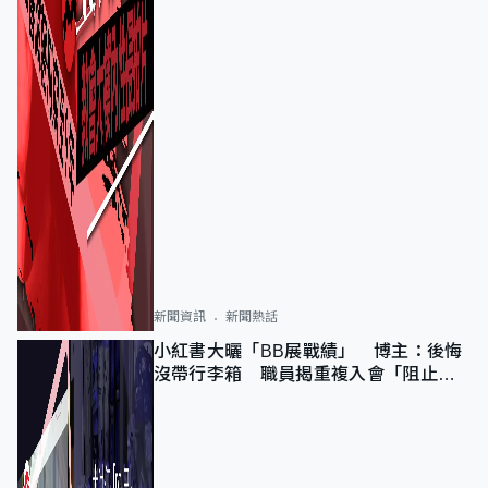
新聞資訊
新聞熱話
小紅書大曬「BB展戰績」 博主：後悔
沒帶行李箱 職員揭重複入會「阻止唔
到」