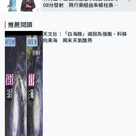
08分發射 飛行乘組由朱楊柱張志
遠黎家盈組成
推薦閱讀
天文台：「白海豚」減弱為強颱、料移
向東海 周末天氣酷熱