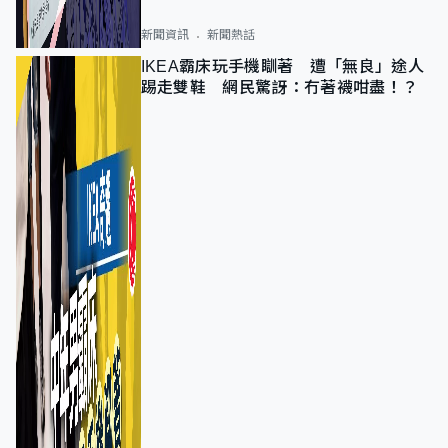
新聞資訊
新聞熱話
IKEA霸床玩手機瞓著 遭「無良」途人
踢走雙鞋 網民驚訝：冇著襪咁盡！？