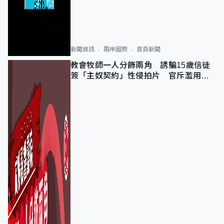
新聞資訊
兩岸國際
首頁新聞
教會牧師一人分飾兩角 誘騙15歲信徒
簽「主奴契約」性侵拍片 官斥濫用教
友信任、二審判囚9年