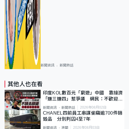
新聞資訊
新聞熱話
其他人也在看
印度KOL數百元「窮遊」中國 靠接濟
「嫌三嫌四」惹爭議 網民：不歡迎劣
質旅客
2026年08月02日
新聞資訊
新聞熱話
CHANEL四前員工串謀偷竊逾700件銷
毀品 分別判囚4至7年
2026年08月03日
新聞資訊
港聞