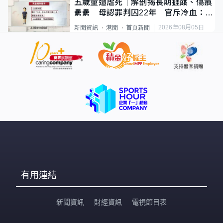
五歲童遭虐死｜解剖揭長期捱餓、傷痕
纍纍 母認罪判囚22年 官斥冷血：同
類案最惡劣
2026年08月05日
新聞資訊
港聞
首頁新聞
有用連結
新聞資訊
財經資訊
電視節目表