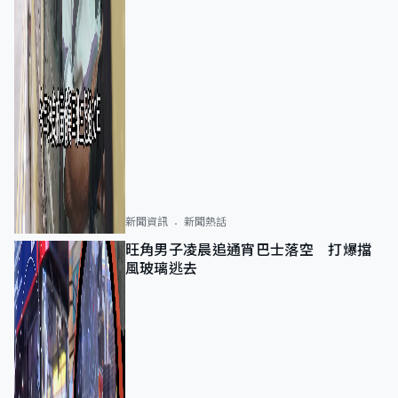
新聞資訊
新聞熱話
旺角男子凌晨追通宵巴士落空 打爆擋
風玻璃逃去