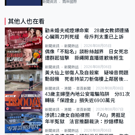
新聞資訊
兩岸國際
其他人也在看
勸未婚夫戒煙爆命案 28歲女教師連捅
心臟兩刀判死緩 母斥判太重已上訴
2026年08月05日
新聞資訊
新聞熱話
偶像「不點名」談粉絲越界 日女死忠
遭群起狙擊 掛繩開直播道歉後輕生
2026年08月06日
新聞資訊
新聞熱話
黃大仙上邨傷人及自殺案 疑噪音問題
動殺機 死者持菜刀斬傷樓上鄰居後墮
斃
2026年08月08日
新聞資訊
港聞
首頁新聞
43歲主婦墮內地公安電騙陷阱 分81次
轉賬「保證金」損失近6900萬元
2026年08月07日
新聞資訊
港聞
首頁新聞
涉誘12歲女自拍祼照 「A0」男捱足
年半冤獄 法官推翻裁決：抄錯標點
2026年08月06日
新聞資訊
新聞熱話