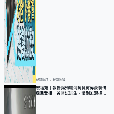
新聞資訊
新聞熱話
宏福苑｜報告揭殉職消防員何偉豪裝備
嚴重受損 曾嘗試逃生、惜別無選擇下
棄裝備墮樓