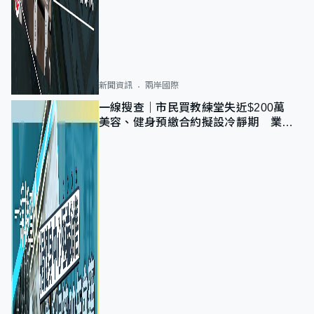
新聞資訊
兩岸國際
一線搜查｜市民買教練堂失近$200萬
美容、健身預繳合約擬設冷靜期 業界
憂退款計法對商戶不公