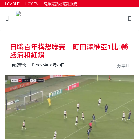
i-CABLE
HOY TV
有線寬頻及電訊服務
返回
日職百年構想聯賽 町田澤維亞1比0險
按輸入鍵開始搜尋
勝浦和紅鑽
有線新聞
2026年05月23日
分享