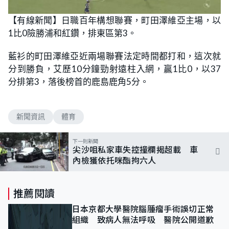
【有線新聞】日職百年構想聯賽，町田澤維亞主場，以
1比0險勝浦和紅鑽，排東區第3。
藍衫的町田澤維亞近兩場聯賽法定時間都打和，這次就
分到勝負，艾歷10分鐘勁射遠柱入網，贏1比0，以37
分排第3，落後榜首的鹿島鹿角5分。
新聞資訊
體育
下一則新聞
尖沙咀私家車失控撞欄揭超載 車
內檢獲依托咪酯拘六人
推薦閱讀
日本京都大學醫院腦腫瘤手術誤切正常
組織 致病人無法呼吸 醫院公開道歉