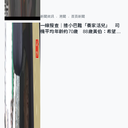
新聞資訊
港聞
首頁新聞
一線搜查｜揸小巴難「養家活兒」 司
機平均年齡約70歲 88歲黃伯：希望一
直揸落去