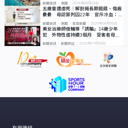
2026年08月03日
新聞資訊
港聞
五歲童遭虐死｜解剖揭長期捱餓、傷痕
纍纍 母認罪判囚22年 官斥冷血：同
類案最惡劣
2026年08月05日
新聞資訊
港聞
首頁新聞
美女治療師借輔導「誘騙」14歲少年
犯 外物性虐持續3個月 受害者母：
要保護其他人
2026年07月30日
新聞資訊
新聞熱話