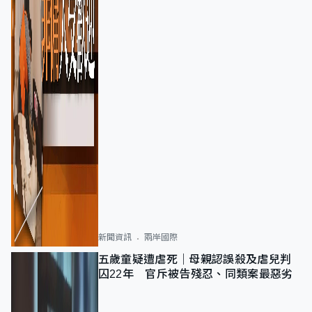
新聞資訊
兩岸國際
五歲童疑遭虐死｜母親認誤殺及虐兒判
囚22年 官斥被告殘忍、同類案最惡劣