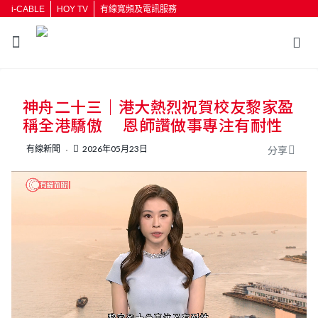
i-CABLE
HOY TV
有線寬頻及電訊服務
神舟二十三｜港大熱烈祝賀校友黎家盈
稱全港驕傲 恩師讚做事專注有耐性
有線新聞
2026年05月23日
分享