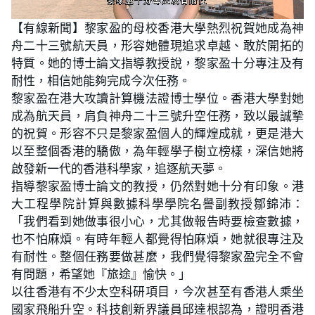
L
U
o
n
【有線新聞】黎家盈的母校香港大學熱烈祝賀她成為神
a
m
d
u
舟二十三號航天員，形容她體現追求卓越、敢於開拓的
e
t
d
e
:
特質。她的博士論文指導教授說，黎家盈十分專注及有
2
1
耐性，相信她能夠完成今次任務。
.
4
黎家盈在港大攻讀計算機法證博士學位。香港大學對她
3
%
成為航天員，肩負神舟二十三號升空任務，致以最誠摯
的祝賀。形容不只是黎家盈個人的輝煌成就，更是港大
以至整個香港的驕傲，為年輕學子樹立榜樣，深信她將
啟發新一代的香港科學家，追逐航天夢。
指導黎家盈博士論文的教授，仍然對她十分有印象。港
大工程學院計算與數據科學學院名譽副教授鄒錦沛：
「我們看到她做事很小心，尤其做報告時要檢查數據，
也不怕麻煩。有時年輕人都覺得怕麻煩，她就很專注及
有耐性。整個任務要做甚麼，我們覺得黎家盈完全不會
有問題，希望她『旅途』愉快。」
以往香港有不少太空科研項目，今次甚至有香港人乘坐
國家飛船升空。科技創新界議員邱達根認為，證明香港