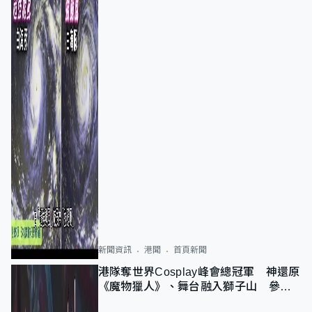
新聞資訊
港聞
首頁新聞
港隊奪世界Cosplay峰會總冠軍 神還原
《魔物獵人》、舞台融入獅子山 參賽
者：讓大家認識香港