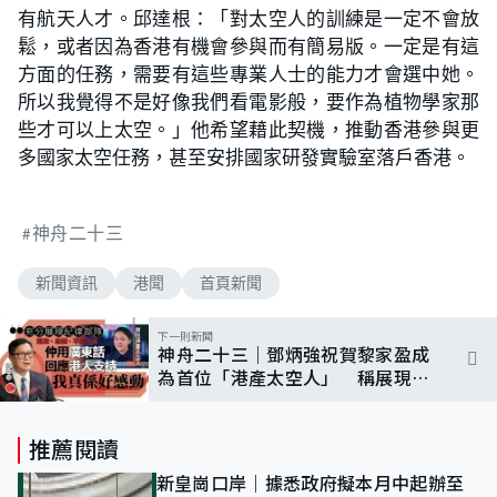
有航天人才。邱達根：「對太空人的訓練是一定不會放
鬆，或者因為香港有機會參與而有簡易版。一定是有這
方面的任務，需要有這些專業人士的能力才會選中她。
所以我覺得不是好像我們看電影般，要作為植物學家那
些才可以上太空。」他希望藉此契機，推動香港參與更
多國家太空任務，甚至安排國家研發實驗室落戶香港。
神舟二十三
新聞資訊
港聞
首頁新聞
下一則新聞
神舟二十三｜鄧炳強祝賀黎家盈成
為首位「港產太空人」 稱展現紀
律部隊精神、所有同袍感驕傲
推薦閱讀
新皇崗口岸｜據悉政府擬本月中起辦至