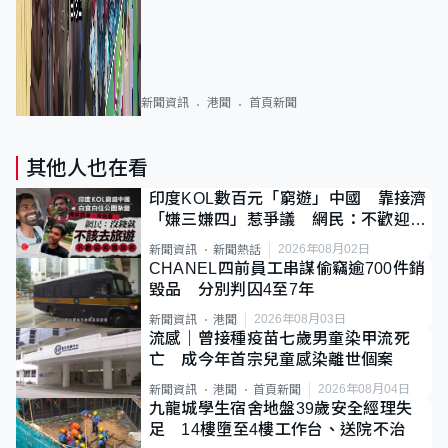
新聞資訊
港聞
首頁新聞
其他人也在看
印度KOL數百元「窮遊」中國 靠接濟
「嫌三嫌四」惹爭議 網民：不歡迎劣
質旅客
2026年08月02日
新聞資訊
新聞熱話
CHANEL四前員工串謀偷竊逾700件銷
毀品 分別判囚4至7年
2026年08月03日
新聞資訊
港聞
流感｜曾接種疫苗七歲男童染甲流死
亡 成今年首宗兒童感染離世個案
2026年08月04日
新聞資訊
港聞
首頁新聞
九龍城學生宿舍地盤39歲安全經理失
足 14樓墮至4樓工作台、送院不治