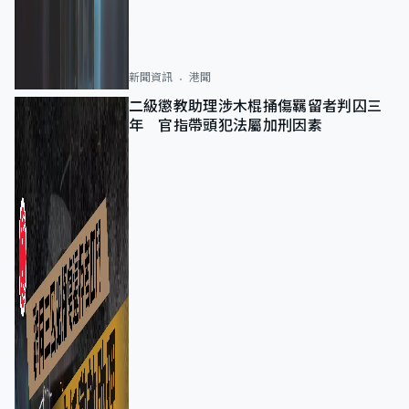
新聞資訊
港聞
二級懲教助理涉木棍捅傷羈留者判囚三
年 官指帶頭犯法屬加刑因素