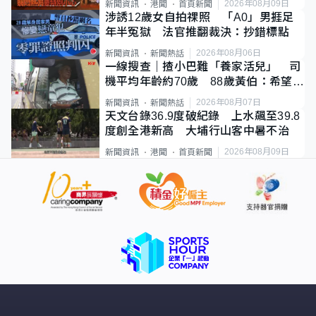
2026年08月09日
新聞資訊
港聞
首頁新聞
涉誘12歲女自拍祼照 「A0」男捱足
年半冤獄 法官推翻裁決：抄錯標點
2026年08月06日
新聞資訊
新聞熱話
一線搜查｜揸小巴難「養家活兒」 司
機平均年齡約70歲 88歲黃伯：希望一
直揸落去
2026年08月07日
新聞資訊
新聞熱話
天文台錄36.9度破紀錄 上水飆至39.8
度創全港新高 大埔行山客中暑不治
2026年08月09日
新聞資訊
港聞
首頁新聞