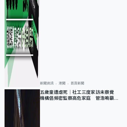
新聞資訊
港聞
首頁新聞
五歲童遭虐死｜社工三度家訪未察覺
機構倡頻密監察高危家庭 管浩鳴籲加
強跨部門協作