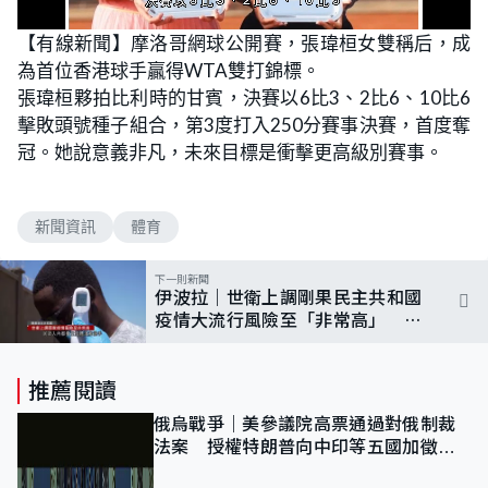
L
U
o
n
【有線新聞】摩洛哥網球公開賽，張瑋桓女雙稱后，成
a
m
d
u
為首位香港球手贏得WTA雙打錦標。
e
t
d
e
:
張瑋桓夥拍比利時的甘賓，決賽以6比3、2比6、10比6
1
0
擊敗頭號種子組合，第3度打入250分賽事決賽，首度奪
0
.
冠。她說意義非凡，未來目標是衝擊更高級別賽事。
0
0
%
新聞資訊
體育
下一則新聞
伊波拉｜世衛上調剛果民主共和國
疫情大流行風險至「非常高」 當
地風俗及政局動盪礙防疫
推薦閱讀
俄烏戰爭｜美參議院高票通過對俄制裁
法案 授權特朗普向中印等五國加徵
100%關稅