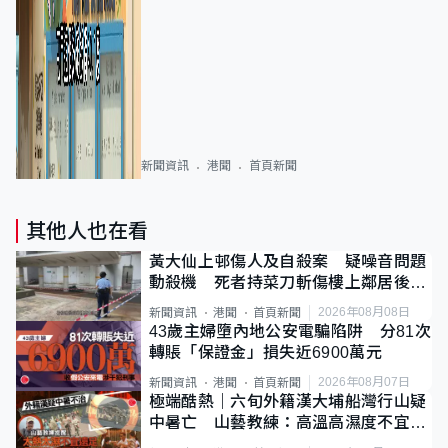
新聞資訊
港聞
首頁新聞
其他人也在看
黃大仙上邨傷人及自殺案 疑噪音問題
動殺機 死者持菜刀斬傷樓上鄰居後墮
斃
2026年08月08日
新聞資訊
港聞
首頁新聞
43歲主婦墮內地公安電騙陷阱 分81次
轉賬「保證金」損失近6900萬元
2026年08月07日
新聞資訊
港聞
首頁新聞
極端酷熱｜六旬外籍漢大埔船灣行山疑
中暑亡 山藝教練：高溫高濕度不宜遠
足