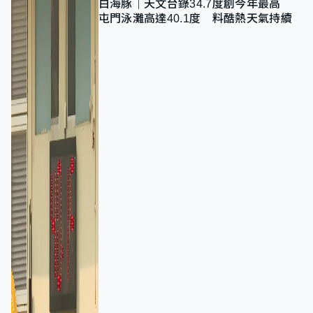
白海豚｜天文台錄34.7度創今年最高
屯門泳灘高達40.1度 料酷熱天氣持續