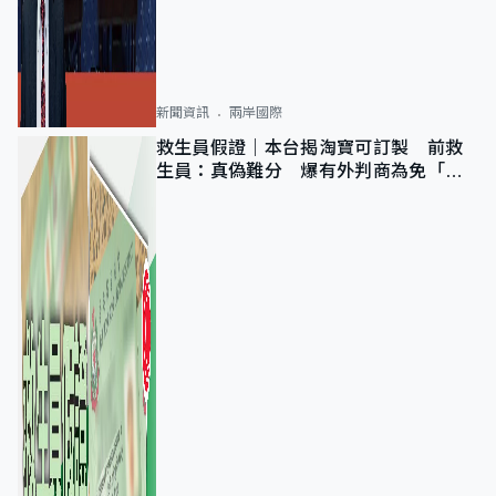
新聞資訊
兩岸國際
救生員假證｜本台揭淘寶可訂製 前救
生員：真偽難分 爆有外判商為免「封
池」沒做足檢查