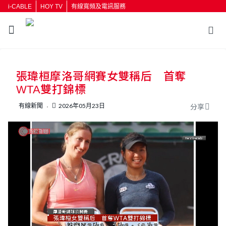
i-CABLE
HOY TV
有線寬頻及電訊服務
返回
張瑋桓摩洛哥網賽女雙稱后 首奪
按輸入鍵開始搜尋
WTA雙打錦標
有線新聞
2026年05月23日
分享