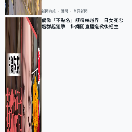
新聞資訊
港聞
首頁新聞
偶像「不點名」談粉絲越界 日女死忠
遭群起狙擊 掛繩開直播道歉後輕生