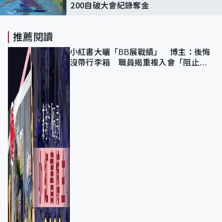
200自破大會紀錄奪金
推薦閱讀
小紅書大曬「BB展戰績」 博主：後悔
沒帶行李箱 職員揭重複入會「阻止唔
到」