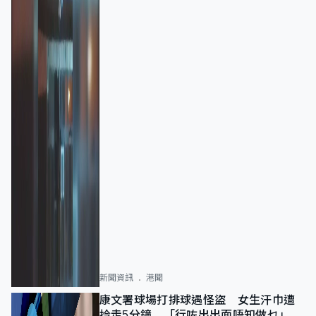
新聞資訊
港聞
康文署球場打排球遇怪盜 女生汗巾遭
拎走5分鐘 「行咗出出面唔知做乜」