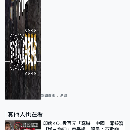
新聞資訊
港聞
其他人也在看
印度KOL數百元「窮遊」中國 靠接濟
「嫌三嫌四」惹爭議 網民：不歡迎劣