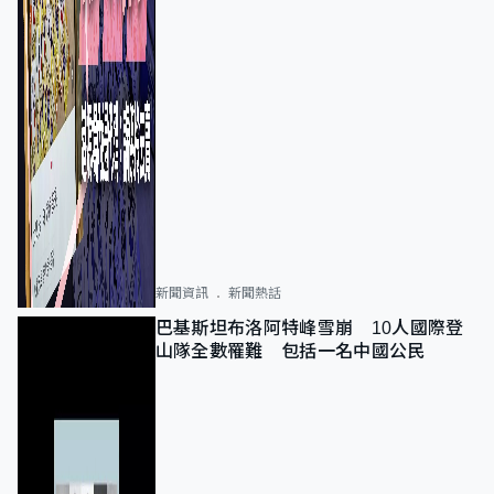
新聞資訊
新聞熱話
巴基斯坦布洛阿特峰雪崩 10人國際登
山隊全數罹難 包括一名中國公民