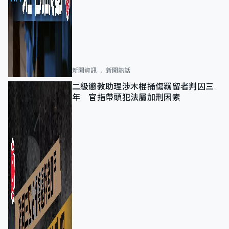
新聞資訊
新聞熱話
二級懲教助理涉木棍捅傷羈留者判囚三
年 官指帶頭犯法屬加刑因素