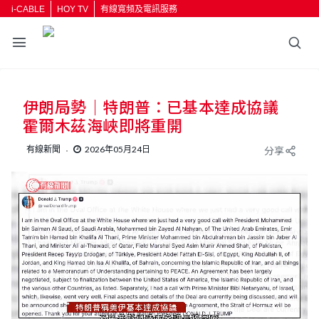
i-CABLE
HOY TV
有線寬頻及電訊服務
返回
伊朗局勢｜特朗普：已基本達成協議
按輸入鍵開始搜尋
霍爾木茲海峽即將重開
有線新聞
2026年05月24日
分享