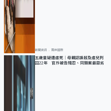
新聞資訊
兩岸國際
五歲童疑遭虐死｜母親認誤殺及虐兒判
囚22年 官斥被告殘忍、同類案最惡劣