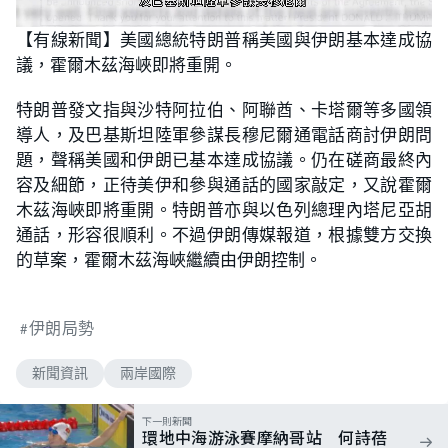
L
U
o
n
【有線新聞】美國總統特朗普稱美國與伊朗基本達成協
a
m
d
u
議，霍爾木茲海峽即將重開。
e
t
d
e
:
4
特朗普發文指與沙特阿拉伯、阿聯酋、卡塔爾等多國領
7
.
導人，及巴基斯坦陸軍參謀長穆尼爾通電話商討伊朗問
7
3
題，聲稱美國和伊朗已基本達成協議。仍在磋商最終內
%
容及細節，正待美伊和參與通話的國家敲定，又說霍爾
木茲海峽即將重開。特朗普亦與以色列總理內塔尼亞胡
通話，形容很順利。不過伊朗傳媒報道，根據雙方交換
的草案，霍爾木茲海峽繼續由伊朗控制。
伊朗局勢
新聞資訊
兩岸國際
下一則新聞
環地中海游泳賽摩納哥站 何詩蓓