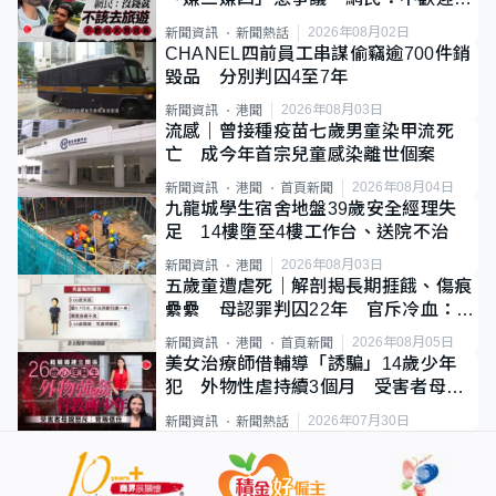
質旅客
2026年08月02日
新聞資訊
新聞熱話
CHANEL四前員工串謀偷竊逾700件銷
毀品 分別判囚4至7年
2026年08月03日
新聞資訊
港聞
流感｜曾接種疫苗七歲男童染甲流死
亡 成今年首宗兒童感染離世個案
2026年08月04日
新聞資訊
港聞
首頁新聞
九龍城學生宿舍地盤39歲安全經理失
足 14樓墮至4樓工作台、送院不治
2026年08月03日
新聞資訊
港聞
五歲童遭虐死｜解剖揭長期捱餓、傷痕
纍纍 母認罪判囚22年 官斥冷血：同
類案最惡劣
2026年08月05日
新聞資訊
港聞
首頁新聞
美女治療師借輔導「誘騙」14歲少年
犯 外物性虐持續3個月 受害者母：
要保護其他人
2026年07月30日
新聞資訊
新聞熱話