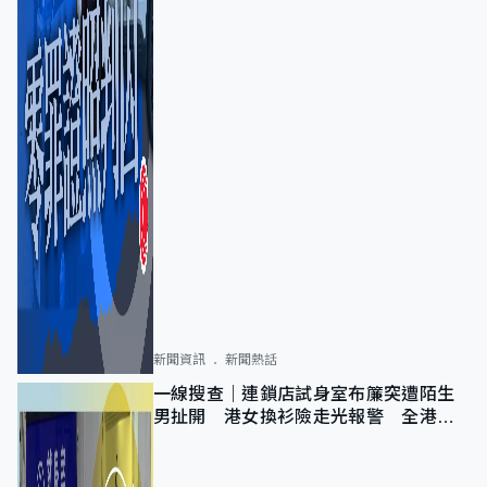
新聞資訊
新聞熱話
一線搜查｜連鎖店試身室布簾突遭陌生
男扯開 港女換衫險走光報警 全港分
店急換實體門