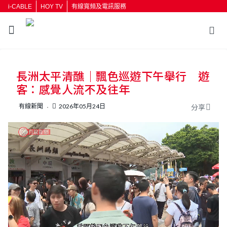
i-CABLE
HOY TV
有線寬頻及電訊服務
返回
長洲太平清醮｜飄色巡遊下午舉行 遊
按輸入鍵開始搜尋
客：感覺人流不及往年
有線新聞
2026年05月24日
分享