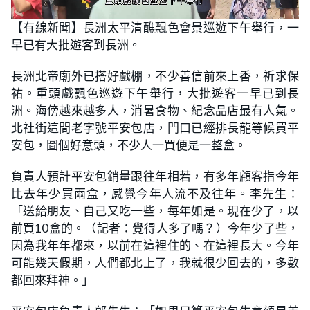
L
U
o
n
【有線新聞】長洲太平清醮飄色會景巡遊下午舉行，一
a
m
d
u
早已有大批遊客到長洲。
e
t
d
e
:
2
長洲北帝廟外已搭好戲棚，不少善信前來上香，祈求保
7
.
祐。重頭戲飄色巡遊下午舉行，大批遊客一早已到長
5
5
洲。海傍越來越多人，消暑食物、紀念品店最有人氣。
%
北社街這間老字號平安包店，門口已經排長龍等候買平
安包，圖個好意頭，不少人一買便是一整盒。
負責人預計平安包銷量跟往年相若，有多年顧客指今年
比去年少買兩盒，感覺今年人流不及往年。李先生：
「送給朋友、自己又吃一些，每年如是。現在少了，以
前買10盒的。（記者：覺得人多了嗎？）今年少了些，
因為我年年都來，以前在這裡住的、在這裡長大。今年
可能幾天假期，人們都北上了，我就很少回去的，多數
都回來拜神。」