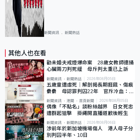
新聞資訊
新聞熱話
其他人也在看
勸未婚夫戒煙爆命案 28歲女教師連捅
心臟兩刀判死緩 母斥判太重已上訴
2026年08月05日
新聞資訊
新聞熱話
五歲童遭虐死｜解剖揭長期捱餓、傷痕
纍纍 母認罪判囚22年 官斥冷血：同
類案最惡劣
2026年08月05日
新聞資訊
港聞
首頁新聞
偶像「不點名」談粉絲越界 日女死忠
遭群起狙擊 掛繩開直播道歉後輕生
2026年08月06日
新聞資訊
新聞熱話
涉前年於新加坡機場傷人 港人母子分
別判囚半年、10日