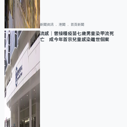
新聞資訊
港聞
首頁新聞
流感｜曾接種疫苗七歲男童染甲流死
亡 成今年首宗兒童感染離世個案