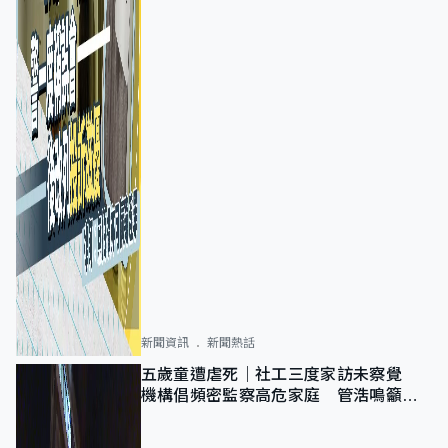
新聞資訊
新聞熱話
五歲童遭虐死｜社工三度家訪未察覺
機構倡頻密監察高危家庭 管浩鳴籲加
強跨部門協作