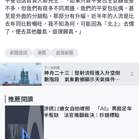
平安包店負責人郭先生：「如果只算平安包生意額是差
不多，但我們有很多不同周邊，我們的平安包玩偶，甚
至是外面的分銷點，那部分有升幅。近半年的人流是比
去年同比較暢旺，我不知為何，可能因為『北上』去慣
了，便去其他離島，返璞歸真。」
新聞資訊
港聞
首頁新聞
下一則新聞
神舟二十三｜發射流程進入升空倒
數階段 氣象數據顯示天氣條件理
想
推薦閱讀
涉誘12歲女自拍祼照 「A0」男捱足年
半冤獄 法官推翻裁決：抄錯標點