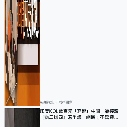
新聞資訊
兩岸國際
印度KOL數百元「窮遊」中國 靠接濟
「嫌三嫌四」惹爭議 網民：不歡迎劣
質旅客