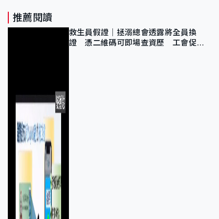
推薦閱讀
救生員假證｜拯溺總會透露將全員換
證 憑二維碼可即場查資歷 工會促加
強巡查