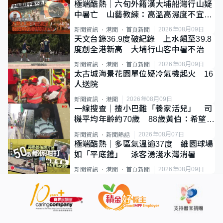
極端酷熱｜六旬外籍漢大埔船灣行山疑
中暑亡 山藝教練：高溫高濕度不宜遠
足
2026年08月09日
新聞資訊
港聞
首頁新聞
天文台錄36.9度破紀錄 上水飆至39.8
度創全港新高 大埔行山客中暑不治
2026年08月09日
新聞資訊
港聞
首頁新聞
太古城海景花園單位疑冷氣機起火 16
人送院
2026年08月09日
新聞資訊
港聞
一線搜查｜揸小巴難「養家活兒」 司
機平均年齡約70歲 88歲黃伯：希望一
直揸落去
2026年08月07日
新聞資訊
新聞熱話
極端酷熱｜多區氣溫逾37度 維園球場
如「平底鑊」 泳客湧淺水灣消暑
2026年08月09日
新聞資訊
港聞
首頁新聞