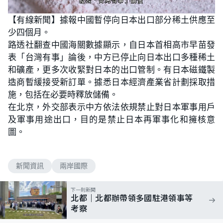
L
U
o
n
【有線新聞】據報中國暫停向日本出口部分稀土供應至
a
m
d
u
少四個月。
e
t
d
e
:
路透社翻查中國海關數據顯示，自日本首相高市早苗發
1
0
表「台灣有事」論後，中方已停止向日本出口多種稀土
0
.
和礦產，更多次收緊對日本的出口管制。有日本磁鐵製
0
0
造商暫緩接受新訂單。據悉日本經濟產業省計劃採取措
%
施，包括在必要時釋放儲備。
在北京，外交部表示中方依法依規禁止對日本軍事用戶
及軍事用途出口，目的是禁止日本再軍事化和擁核意
圖。
新聞資訊
兩岸國際
下一則新聞
北都｜北都辦帶領多國駐港領事等
考察