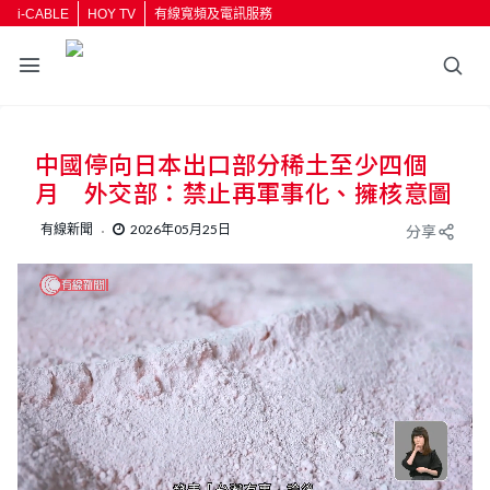
i-CABLE
HOY TV
有線寬頻及電訊服務
中國停向日本出口部分稀土至少四個
月 外交部：禁止再軍事化、擁核意圖
有線新聞
2026年05月25日
分享