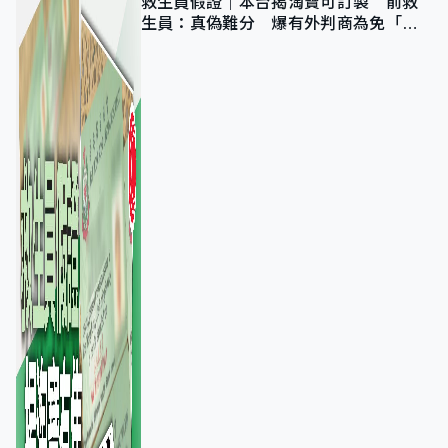
救生員假證｜本台揭淘寶可訂製 前救
生員：真偽難分 爆有外判商為免「封
池」沒做足檢查