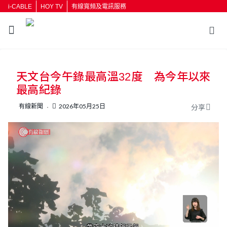
i-CABLE
HOY TV
有線寬頻及電訊服務
返回
天文台今午錄最高溫32度 為今年以來
按輸入鍵開始搜尋
最高紀錄
有線新聞
2026年05月25日
分享