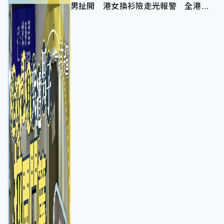
男扯開 港女換衫險走光報警 全港分
店急換實體門