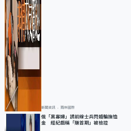
新聞資訊
兩岸國際
俄「黑寡婦」誘前線士兵閃婚騙撫恤
金 經紀戲稱「賺首期」被檢控