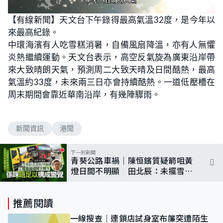
L
U
o
n
【有線新聞】天文台下午錄得最高氣溫32度，是今年以
a
m
d
u
來最高紀錄。
e
t
d
e
:
中環海濱有人吃雪糕消暑，自備風扇降溫，亦有人無懼
7
9
炎熱繼續運動。天文台表示，高空反氣旋為廣東沿岸帶
.
4
來大致晴朗天氣，預測周二大致天晴及日間酷熱，最高
1
%
氣溫約33度，未來兩三日亦會持續酷熱。一道低壓槽在
周末期間會靠近華南沿岸，有幾陣驟雨。
新聞資訊
港聞
下一則新聞
青葵公路車禍｜陳恒鑌質疑箭咀黃
燈日間不明顯 田北辰：未擺雪糕
筒令後車難察覺
推薦閱讀
一線搜查｜連鎖店試身室布簾突遭陌生