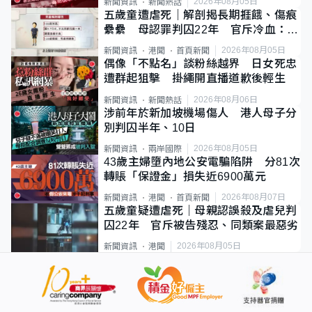
2026年08月05日
新聞資訊
新聞熱話
五歲童遭虐死｜解剖揭長期捱餓、傷痕
纍纍 母認罪判囚22年 官斥冷血：同
類案最惡劣
2026年08月05日
新聞資訊
港聞
首頁新聞
偶像「不點名」談粉絲越界 日女死忠
遭群起狙擊 掛繩開直播道歉後輕生
2026年08月06日
新聞資訊
新聞熱話
涉前年於新加坡機場傷人 港人母子分
別判囚半年、10日
2026年08月05日
新聞資訊
兩岸國際
43歲主婦墮內地公安電騙陷阱 分81次
轉賬「保證金」損失近6900萬元
2026年08月07日
新聞資訊
港聞
首頁新聞
五歲童疑遭虐死｜母親認誤殺及虐兒判
囚22年 官斥被告殘忍、同類案最惡劣
2026年08月05日
新聞資訊
港聞