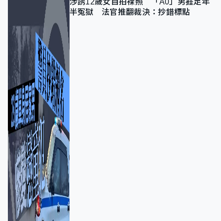
涉誘12歲女自拍祼照 「A0」男捱足年
半冤獄 法官推翻裁決：抄錯標點