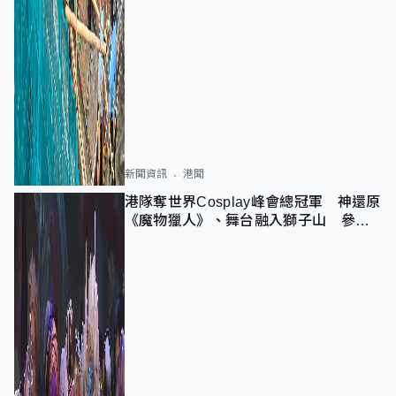
新聞資訊
港聞
港隊奪世界Cosplay峰會總冠軍 神還原
《魔物獵人》、舞台融入獅子山 參賽
者：讓大家認識香港