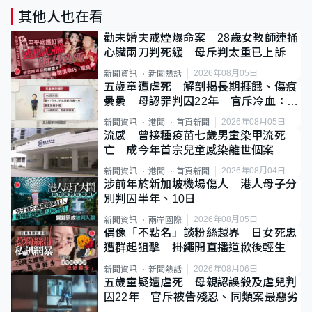
其他人也在看
勸未婚夫戒煙爆命案 28歲女教師連捅
心臟兩刀判死緩 母斥判太重已上訴
2026年08月05日
新聞資訊
新聞熱話
五歲童遭虐死｜解剖揭長期捱餓、傷痕
纍纍 母認罪判囚22年 官斥冷血：同
類案最惡劣
2026年08月05日
新聞資訊
港聞
首頁新聞
流感｜曾接種疫苗七歲男童染甲流死
亡 成今年首宗兒童感染離世個案
2026年08月04日
新聞資訊
港聞
首頁新聞
涉前年於新加坡機場傷人 港人母子分
別判囚半年、10日
2026年08月05日
新聞資訊
兩岸國際
偶像「不點名」談粉絲越界 日女死忠
遭群起狙擊 掛繩開直播道歉後輕生
2026年08月06日
新聞資訊
新聞熱話
五歲童疑遭虐死｜母親認誤殺及虐兒判
囚22年 官斥被告殘忍、同類案最惡劣