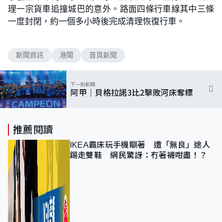
理一宗貨車追撞城巴的意外。路面四條行車線其中三條
一度封閉，約一個多小時後完成清理恢復行車。
新聞資訊
港聞
首頁新聞
下一則新聞
阿甲｜貝格拉諾3比2擊敗河床奪標
推薦閱讀
IKEA霸床玩手機瞓著 遭「無良」途人
踢走雙鞋 網民驚訝：冇著襪咁盡！？