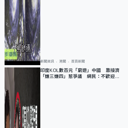
新聞資訊
港聞
首頁新聞
印度KOL數百元「窮遊」中國 靠接濟
「嫌三嫌四」惹爭議 網民：不歡迎劣
質旅客