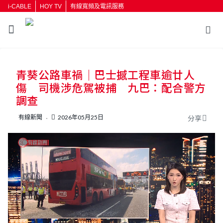
i-CABLE
HOY TV
有線寬頻及電訊服務
返回
青葵公路車禍｜巴士撼工程車逾廿人
按輸入鍵開始搜尋
傷 司機涉危駕被捕 九巴：配合警方
調查
有線新聞
2026年05月25日
分享