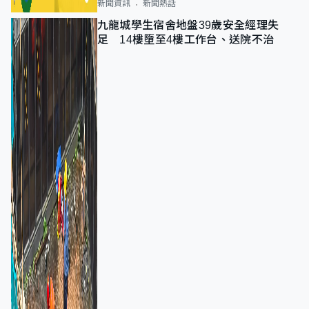
新聞資訊
新聞熱話
九龍城學生宿舍地盤39歲安全經理失
足 14樓墮至4樓工作台、送院不治