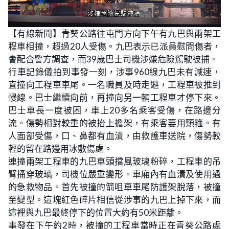
L
U
o
n
【有線新聞】青葵公路往屯門方向下午有九巴與兩架工
a
m
d
u
程車相撞，超過20人受傷。九巴表示已派員慰問傷者，
e
t
d
e
:
會配合警方調查，而39歲巴士司機涉嫌危險駕駛被捕。
2
2
行車記錄儀拍到事發一刻，涉事960線九巴未有減速，
.
3
直撞向工程車車尾。一名職員及時走避，工程車被推到
1
%
慢線。巴士繼續向前，再撞向另一輛工程車才停下來。
巴士車長一度被困，車上20多名乘客受傷，在路邊分
流。傷勢相對較重的被抬上擔架，有乘客要用頸箍。有
人面部受傷，口、鼻都有血漬，由救護車送院，傷勢較
輕的留在路邊用冰敷傷處。
連撞兩架工程車的九巴車頭擋風玻璃粉碎，工程車的吊
臂捅穿玻璃，司機位嚴重變形。車廂內有血漬及使用過
的急救物品。首先被撞的箭咀車車尾防護架脫落，被撞
至變型。這塊紅色碎片相信從涉事的九巴上掉下來，而
這裡與九巴最終停下的位置大約有50米距離。
事發在下午約2時，被撞的工程車當時正在青葵公路處