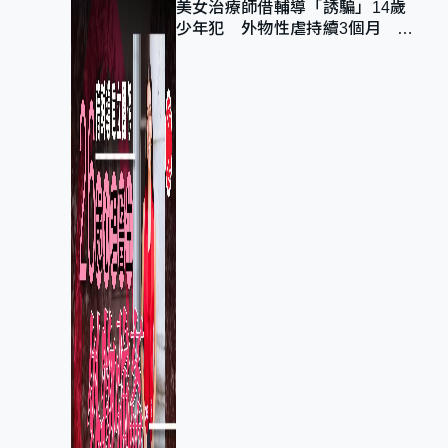
美女治療師借輔導「誘騙」14歲
少年犯 外物性虐持續3個月 受
害者母：要保護其他人