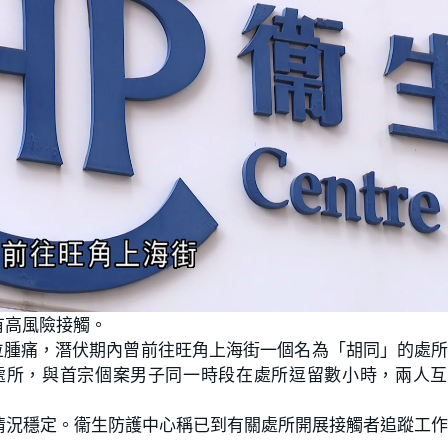
有高風險接觸。
位腫痛，潛伏期內曾前往旺角上海街一個名為「胡同」的處
處所，與首宗個案男子同一時段在處所逗留數小時，兩人互
情況穩定。衞生防護中心稱已到有關處所開展接觸者追蹤工