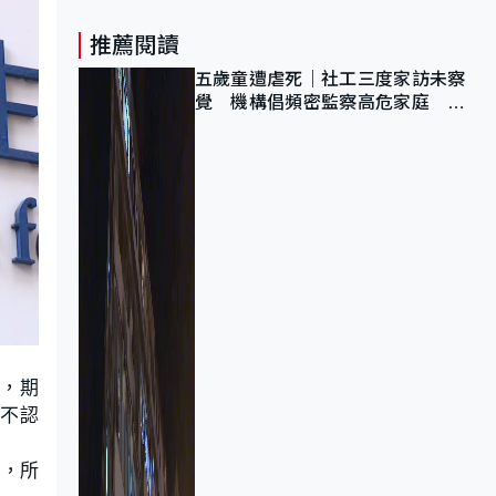
推薦閱讀
五歲童遭虐死｜社工三度家訪未察
覺 機構倡頻密監察高危家庭 管
浩鳴籲加強跨部門協作
所，期
不認
作，所