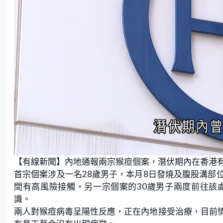
L
U
o
n
【有線新聞】內地通報兩宗猴痘個案，潛伏期內在香港
a
m
d
u
e
t
首宗個案涉及一名28歲男子，本月8日發燒及腹股溝部
d
e
:
間有高風險接觸。另一宗個案的30歲男子兩度前往該
5
2
.
識。
9
4
兩人對猴痘病毒呈陽性反應，正在內地接受治療，目前
%