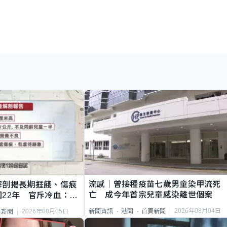
流感｜曾接種疫苗七歲男童染甲流死
解剖揭長期捱餓、傷痕
亡 成今年首宗兒童感染離世個案
22年 官斥冷血：同
2026年08月04日
新聞資訊
港聞
首頁新聞
2026年08月05日
頁新聞