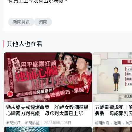
有員工至今沒有出現病徵。
新聞資訊
港聞
其他人也在看
勸未婚夫戒煙爆命案 28歲女教師連捅
五歲童遭虐死｜
心臟兩刀判死緩 母斥判太重已上訴
纍纍 母認罪判囚
類案最惡劣
2026年08月05日
新聞資訊
新聞熱話
新聞資訊
港聞
首