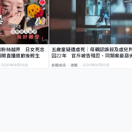
談粉絲越界 日女死忠
五歲童疑遭虐死｜母親認誤殺及虐兒
繩開直播道歉後輕生
囚22年 官斥被告殘忍、同類案最惡
2026年08月06日
2026年08月05日
新聞資訊
港聞