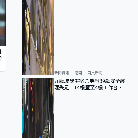
判
劣
新聞資訊
港聞
首頁新聞
九龍城學生宿舍地盤39歲安全經
理失足 14樓墮至4樓工作台、送
院不治